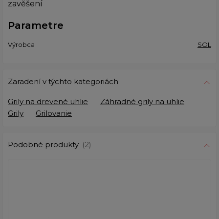
zavěšení
Parametre
Výrobca
SOL
Zaradení v týchto kategoriách
Grily na drevené uhlie
Záhradné grily na uhlie
Grily
Grilovanie
Podobné produkty
(2)