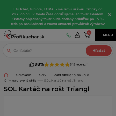
EGOchef, Giblors, TOMA, - má letnú uzáveru fabriky od
×
28.7. do 5.9. V tomto čase doručujeme len tovar skladom.
Ostatný objednaný tovar bude dodaný približne po 15.9 -
teda po naskladnení a znovu otvorení prevádzok výrobcov.
0
MENU
Hľadať
98%
545 recenzií
Grilovanie
Grily
Záhradné grily na uhlie
Grily na drevené uhlie
SOL Kartáč na rošt Triangl
SOL Kartáč na rošt Triangl