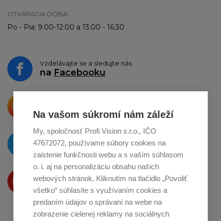
OTVÁRACIA DOBA
Po - Pia: 9:00-12:00 a 13:00 - 16:30
Vzdelávajte se a sledujte nás
na
Facebooku
Krásne produkty si priamo hovoria
o zdieľanie na
Instagrame
Na vašom súkromí nám záleží
My, spoločnosť Profi Vision s.r.o., IČO
O novinkách píšeme
47672072, používame súbory cookies na
na
Twitteri
zaistenie funkčnosti webu a s vaším súhlasom
o. i. aj na personalizáciu obsahu našich
Produkty Vám predstavujeme
webových stránok. Kliknutím na tlačidlo „Povoliť
na
Youtube
všetko“ súhlasíte s využívaním cookies a
predaním údajov o správaní na webe na
zobrazenie cielenej reklamy na sociálnych