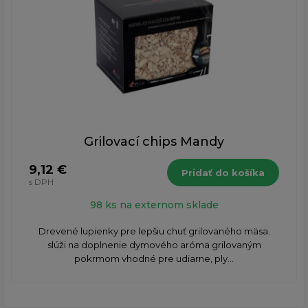
Grilovací chips Mandy
9,12 €
Pridať do košíka
s DPH
98 ks na externom sklade
Drevené lupienky pre lepšiu chuť grilovaného mäsa.
slúži na doplnenie dymového aróma grilovaným
pokrmom vhodné pre udiarne, ply...