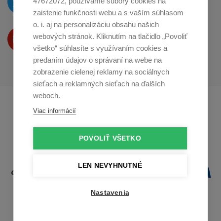
47672072, používame súbory cookies na
na
Twitteri
zaistenie funkčnosti webu a s vaším súhlasom
o. i. aj na personalizáciu obsahu našich
Produkty Vám predstavujeme
webových stránok. Kliknutím na tlačidlo „Povoliť
na
Youtube
všetko“ súhlasíte s využívaním cookies a
predaním údajov o správaní na webe na
zobrazenie cielenej reklamy na sociálnych
sieťach a reklamných sieťach na ďalších
weboch.
Profikuchař.cz
Profikoch.at
Viac informácií
Profiszakacs.hu
POVOLIŤ VŠETKO
LEN NEVYHNUTNÉ
Nastavenia