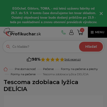
EGOchef, Giblors, TOMA, - má letnú uzáveru fabriky od
×
28.7. do 5.9. V tomto čase doručujeme len tovar skladom.
Ostatný objednaný tovar bude dodaný približne po 15.9 -
teda po naskladnení a znovu otvorení prevádzok výrobcov.
0
MENU
Hľadať
98%
546 recenzií
Pre domácnosť
Pečenie
Formy na pečenie a plechy
Formy na pečenie
Tescoma zdobiaca lyžica DELÍCIA
Tescoma zdobiaca lyžica
DELÍCIA