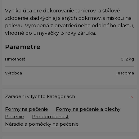
Vynikajúca pre dekorovanie tanierov a štýlové
zdobenie sladkých aj slaných pokrmov, s miskou na
polevu. Vyrobená z prvotriedneho odolného plastu,
vhodné do umývačky. 3 roky záruka.
Parametre
Hmotnosť
0,12
kg
Výrobca
Tescoma
Zaradení v týchto kategoriách
Formy na pečenie
Formy na pečenie a plechy
Pečenie
Pre domácnosť
Náradie a pomôcky na pečenie