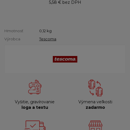
5,58 €
bez DPH
Hmotnosť
0,12
kg
Výrobca
Tescoma
Vyšitie, gravírovanie
Výmena veľkosti
loga a textu
zadarmo