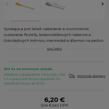
Vynikajúca pre ľahké naberanie a rovnomerné
roztieranie Nutelly, lieskoorieškových nátierok a
čokoládových krémov, marmelád a džemov na pečivo.
VIAC INFO
250 ks na externom sklade.
Skladom u dodávateľa. Môže byť u Vás
Možnosti dopravy
o 3-4 pracovné dni po objednaní. Pri
objednaní tovaru do 12:00.
6,20 €
5,04 €
bez DPH