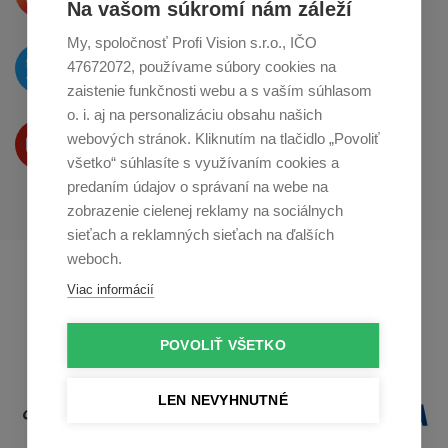
o zdieľanie na
Instagrame
Na vašom súkromí nám záleží
My, spoločnosť Profi Vision s.r.o., IČO
O novinkách píšeme
47672072, používame súbory cookies na
na
Twitteri
zaistenie funkčnosti webu a s vaším súhlasom
o. i. aj na personalizáciu obsahu našich
Produkty Vám predstavujeme
webových stránok. Kliknutím na tlačidlo „Povoliť
na
Youtube
všetko“ súhlasíte s využívaním cookies a
predaním údajov o správaní na webe na
zobrazenie cielenej reklamy na sociálnych
sieťach a reklamných sieťach na ďalších
weboch.
Profikuchař.cz
Profikoch.at
Viac informácií
Profiszakacs.hu
POVOLIŤ VŠETKO
LEN NEVYHNUTNÉ