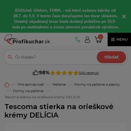
EGOchef, Giblors, TOMA, - má letnú uzáveru fabriky od
×
28.7. do 5.9. V tomto čase doručujeme len tovar skladom.
Ostatný objednaný tovar bude dodaný približne po 15.9 -
teda po naskladnení a znovu otvorení prevádzok výrobcov.
0
MENU
Hľadať
98%
546 recenzií
Pre domácnosť
Pečenie
Formy na pečenie a plechy
Formy na pečenie
Tescoma stierka na orieškové krémy DELÍCIA
Tescoma stierka na orieškové
krémy DELÍCIA