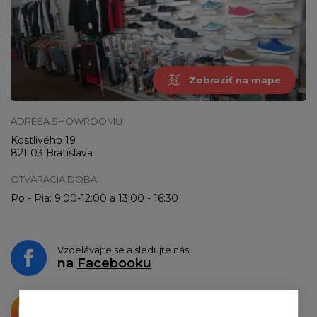
Zobraziť na mape
ADRESA SHOWROOMU
Kostlivého 19
821 03 Bratislava
OTVÁRACIA DOBA
Po - Pia: 9:00-12:00 a 13:00 - 16:30
Vzdelávajte se a sledujte nás
na
Facebooku
Krásne produkty si priamo hovoria