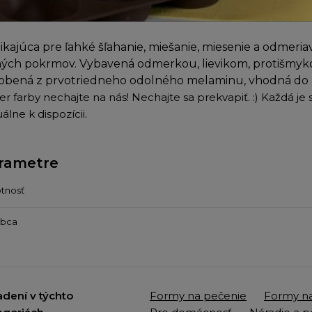
ikajúca pre ľahké šľahanie, miešanie, miesenie a odmeria
ných pokrmov. Vybavená odmerkou, lievikom, protišmy
obená z prvotriedneho odolného melaminu, vhodná do 
r farby nechajte na nás! Nechajte sa prekvapiť. :) Každá je
álne k dispozícii.
rametre
tnosť
obca
adení v týchto
Formy na pečenie
Formy na