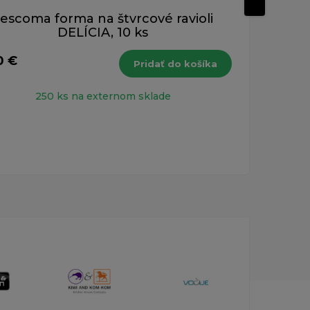
escoma forma na štvrcové ravioli
DELÍCIA, 10 ks
0 €
0,9
Pridať do košíka
s DPH
250 ks na externom sklade