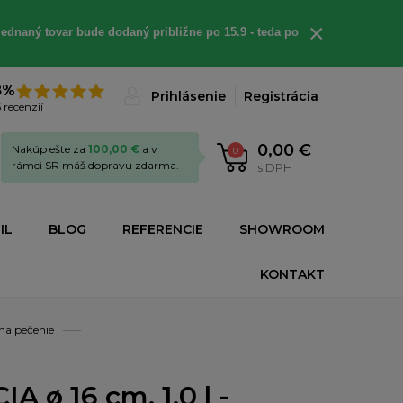
×
ednaný tovar bude dodaný približne po 15.9 - teda po
8%
Prihlásenie
Registrácia
 recenzií
0,00 €
Nakúp ešte za
100,00 €
a v
0
rámci SR máš dopravu zdarma.
s DPH
IL
BLOG
REFERENCIE
SHOWROOM
KONTAKT
na pečenie
 ø 16 cm, 1.0 l -