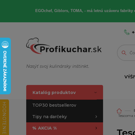
EGOchef, Giblors, TOMA, - má letnú uzáveru fabriky 
+
Nasýť svoj kulinársky inštinkt.
VÝŠI
Katalóg produktov
HODNOTENIE OBCHODU
TOP30 bestsellerov
Tescoma m
Tipy na darčeky
%
AKCIA %
Tes