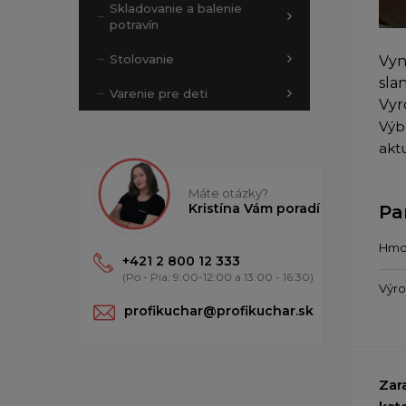
Skladovanie a balenie
potravín
Stolovanie
Vyn
sla
Varenie pre deti
Vyr
Výbe
aktu
Máte otázky?
Kristína Vám poradí
Pa
Hmo
+421 2 800 12 333
(Po - Pia: 9:00-12:00 a 13:00 - 16:30)
Výr
profikuchar@profikuchar.sk
Zar