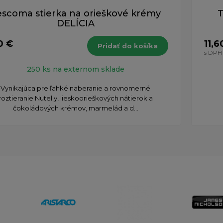
escoma stierka na orieškové krémy
T
DELÍCIA
0 €
11,6
Pridať do košíka
H
s DPH
250 ks na externom sklade
Vynikajúca pre ľahké naberanie a rovnomerné
roztieranie Nutelly, lieskoorieškových nátierok a
čokoládových krémov, marmelád a d...