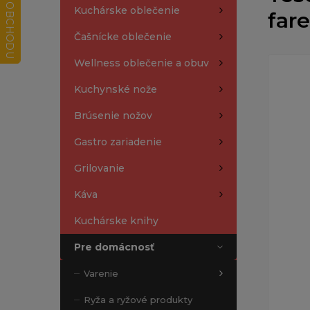
Kuchárske oblečenie
far
Čašnícke oblečenie
Wellness oblečenie a obuv
Kuchynské nože
Brúsenie nožov
Gastro zariadenie
Grilovanie
Káva
Kuchárske knihy
Pre domácnosť
Varenie
Ryža a ryžové produkty