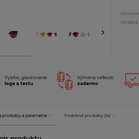
Hmotnos
Výrobca
Vyšitie, gravírovanie
Výmena veľkosti
loga a textu
zadarmo
s produktu a parametre
Podobné produkty
(14)
pis produktu