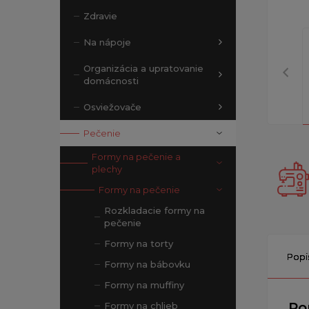
Zdravie
Na nápoje
Organizácia a upratovanie
domácnosti
Osviežovače
Pečenie
Formy na pečenie a
plechy
Formy na pečenie
Rozkladacie formy na
pečenie
Formy na torty
Popi
Formy na bábovku
Formy na muffiny
Po
Formy na chlieb