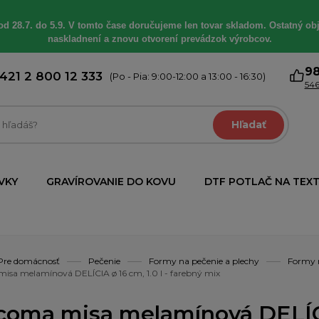
od 28.7. do 5.9. V tomto čase doručujeme len tovar skladom. Ostatný obj
naskladnení a znovu otvorení prevádzok výrobcov.
9
421 2 800 12 333
(Po - Pia: 9:00-12:00 a 13:00 - 16:30)
546
Hľadať
VKY
GRAVÍROVANIE DO KOVU
DTF POTLAČ NA TEXT
Pre domácnosť
Pečenie
Formy na pečenie a plechy
Formy 
isa melamínová DELÍCIA ø 16 cm, 1.0 l - farebný mix
coma misa melamínová DELÍCIA