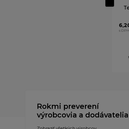
T
6,2
s DP
Rokmi preverení
výrobcovia a dodávatelia
Zobraziť všetkých výrobcov