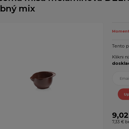
ebný mix
Moment
Tento 
Klikni n
doskla
Up
9,02
7,33 €
b