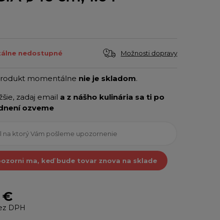
Možnosti dopravy
álne nedostupné
produkt momentálne
nie je skladom
.
ižšie, zadaj email
a z nášho kulinária sa ti po
dnení ozveme
ozorni ma, keď bude tovar znova na sklade
 €
ez DPH