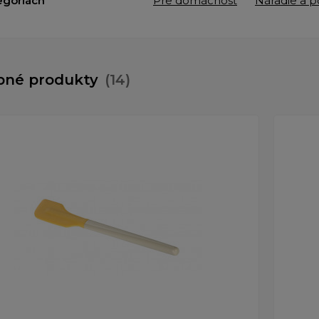
egoriách
Pre domácnosť
Náradie a 
bné produkty
(14)