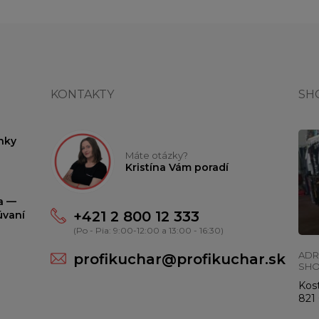
KONTAKTY
SH
nky
Máte otázky?
Kristína Vám poradí
ta —
+421 2 800 12 333
úvaní
(Po - Pia: 9:00-12:00 a 13:00 - 16:30)
ADR
profikuchar@profikuchar.sk
SH
Kost
821 