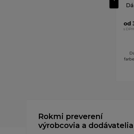
Dá
od 
s DP
Dá
farbe
Rokmi preverení
výrobcovia a dodávatelia