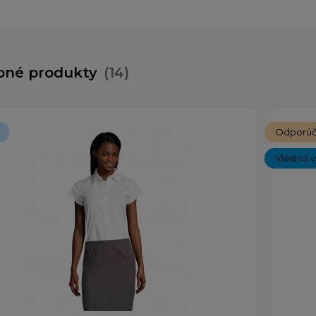
bné produkty
(14)
Odporú
Vlastná v