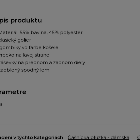
pis produktu
Materiál: 55% bavlna, 45% polyester
klasický golier
gombíky vo farbe košele
vrecko na ľavej strane
záševky na prednom a zadnom diely
zaoblený spodný lem
rametre
ba
adení v týchto kategoriách
Čašnícka blúzka - dámska
Č