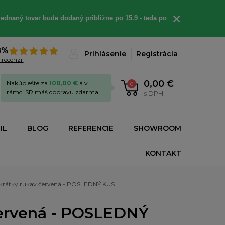
×
ednaný tovar bude dodaný približne po 15.9 - teda po
8%
Prihlásenie
Registrácia
 recenzií
0,00 €
Nakúp ešte za
100,00 €
a v
0
rámci SR máš dopravu zdarma.
s DPH
IL
BLOG
REFERENCIE
SHOWROOM
KONTAKT
 krátky rukav červená - POSLEDNÝ KUS
červená - POSLEDNÝ