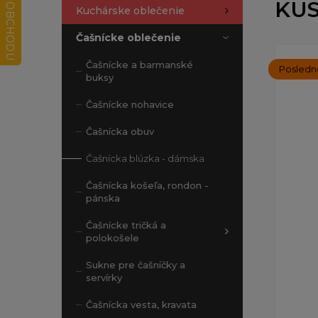
KU
Kuchárske oblečenie
Čašnícke oblečenie
Čašnícke a barmanské
Posledn
buksy
Čašnícke nohavice
Čašnícka obuv
Čašnícka blúzka - dámska
Čašnícka košeľa, rondon -
pánska
Čašnícke tričká a
polokošele
Sukne pre čašníčky a
servírky
Čašnícka vesta, kravata