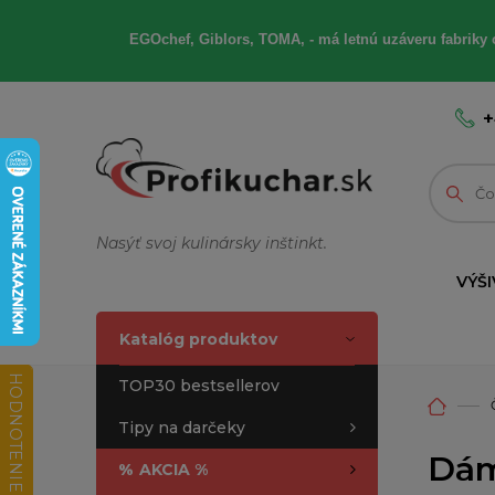
EGOchef, Giblors, TOMA, - má letnú uzáveru fabriky 
+
Nasýť svoj kulinársky inštinkt.
VÝŠI
Katalóg produktov
HODNOTENIE OBCHODU
TOP30 bestsellerov
Tipy na darčeky
Dám
%
AKCIA %