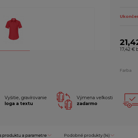
Ukončen
21,4
17,42 €
b
Farba
Vyšitie, gravírovanie
Výmena veľkosti
loga a textu
zadarmo
s produktu a parametre
Podobné produkty
(14)