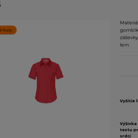
S
Materiál
gombíky
é kusy
záševky
lem
Vyšitie 
Výšivka
textu pr
srdci