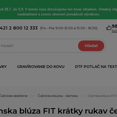
od 28.7. do 5.9. V tomto čase doručujeme len tovar skladom. Ostatný obj
naskladnení a znovu otvorení prevádzok výrobcov.
9
421 2 800 12 333
(Po - Pia: 9:00-12:00 a 13:00 - 16:30)
545
Hľadať
VKY
GRAVÍROVANIE DO KOVU
DTF POTLAČ NA TEXT
Čašnícke oblečenie
Čašnícka blúzka - dámska
Dámska blúza FIT
ska blúza FIT krátky rukav 