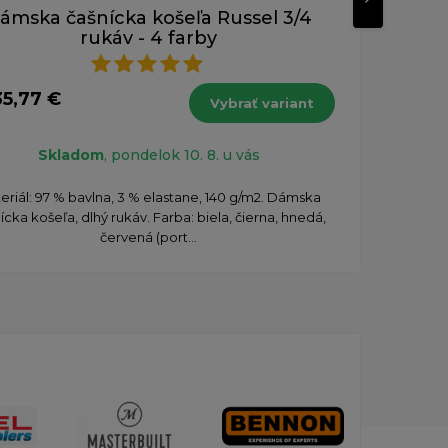
ámska čašnícka košeľa Russel 3/4
Dám
rukáv - 4 farby
24,50 
od 1
35,77 €
Vybrať variant
s DPH
Skladom
, pondelok 10. 8. u vás
Pred
eriál: 97 % bavlna, 3 % elastane, 140 g/m2. Dámska
k
ícka košeľa, dlhý rukáv. Farba: biela, čierna, hnedá,
červená (port...