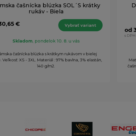
mska čašnícka blúzka SOL´S krátky
D
rukáv - Biela
30,65 €
Vybrať variant
od 
H
s DPH
Skladom
, pondelok 10. 8. u vás
mska čašnícka blúzka s krátkym rukávom v bielej
. Veľkosť: XS - 3XL. Materiál : 97% bavlna, 3% elastán,
Mat
140 g/m2.
čašn