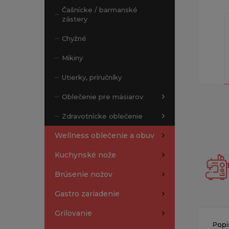
Čašnícke / barmanské
zástery
Chyžné
Mikiny
Utierky, príručníky
Oblečenie pre mäsiarov
Zdravotnícke oblečenie
Wellness oblečenie a obuv
Kuchynské nože
Brúsenie nožov
Gastro zariadenie
Grilovanie
Popi