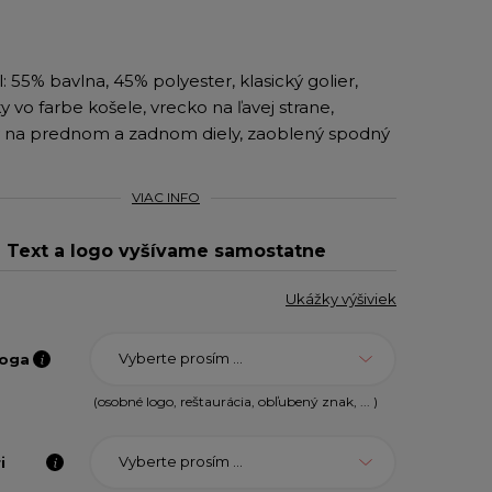
: 55% bavlna, 45% polyester, klasický golier,
 vo farbe košele, vrecko na ľavej strane,
 na prednom a zadnom diely, zaoblený spodný
VIAC INFO
Text a logo vyšívame samostatne
Ukážky výšiviek
Vyberte prosím ...
loga
(osobné logo, reštaurácia, obľubený znak, ... )
Vyberte prosím ...
i