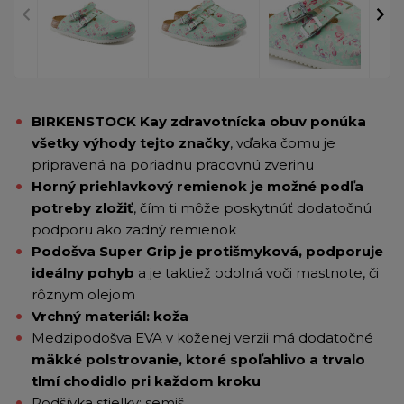
BIRKENSTOCK Kay zdravotnícka obuv ponúka
všetky výhody tejto znač
ky
, vďaka čomu je
pripravená na poriadnu pracovnú zverinu
Horný priehlavkový remienok je možné podľa
potreby zložiť
, čím ti môže poskytnúť dodatočnú
podporu ako zadný remienok
Podošva Super Grip je protišmyková, podporuje
ideálny pohyb
a je taktiež odolná voči mastnote, či
rôznym olejom
Vrchný materiál: koža
Medzipodošva EVA v koženej verzii má dodatočné
mäkké polstrovanie, ktoré spoľahlivo a trvalo
tlmí chodidlo pri každom kroku
Podšívka stielky: semiš