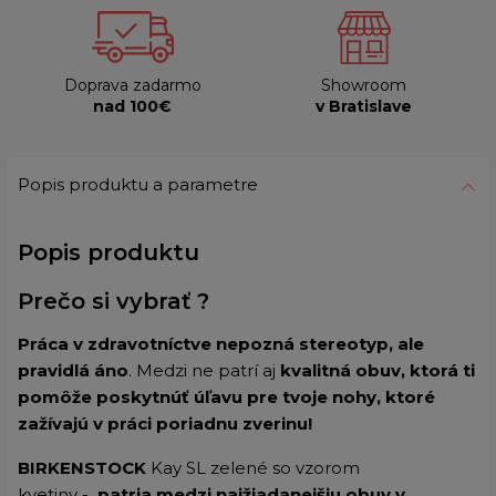
Doprava zadarmo
Showroom
nad 100€
v Bratislave
Popis produktu a parametre
Popis produktu
Prečo si vybrať ?
Práca v zdravotníctve nepozná stereotyp, ale
pravidlá áno
. Medzi ne patrí aj
kvalitná obuv, ktorá ti
pomôže poskytnúť úľavu pre tvoje nohy, ktoré
zažívajú v práci poriadnu zverinu!
BIRKENSTOCK
Kay SL zelené so vzorom
kvetiny
-
patria medzi najžiadanejšiu obuv v