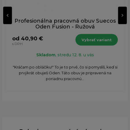
Profesionálna pracovná obuv Suecos
Oden Fusion - Ružová
od 40,90 €
Vybrať variant
s DPH
Skladom
, stredu 12. 8. u vás
​"Kráčam po obláčiku!" To je to prvé, čo si pomyslíš, keď si
prvýkrát obuješ Oden. Táto obuv je pripravená na
poriadnu pracovnú...