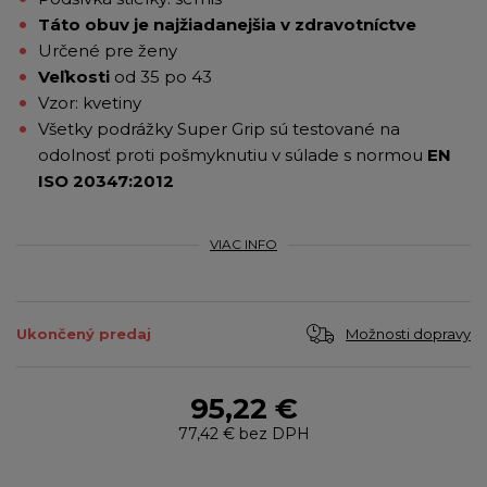
Táto obuv je najžiadanejšia v zdravotníctve
Určené pre ženy
Veľkosti
od 35 po 43
Vzor: kvetiny
Všetky podrážky Super Grip sú testované na
odolnosť proti pošmyknutiu v súlade s normou
EN
ISO 20347:2012
VIAC INFO
Možnosti dopravy
Ukončený predaj
95,22 €
77,42 €
bez DPH