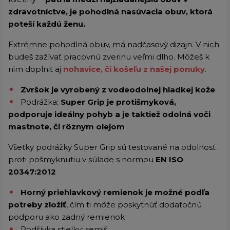
zdravotníctve, je pohodlná nasúvacia obuv, ktorá
poteší každú ženu.
Extrémne pohodlná obuv, má nadčasový dizajn. V nich
budeš zažívať pracovnú zverinu veľmi dlho. Môžeš k
nim doplniť aj
nohavice, či košeľu z našej ponuky
.
Zvršok je vyrobený z vodeodolnej hladkej kože
Podrážka:
S
uper Grip je protišmyková,
podporuje ideálny pohyb a je taktiež odolná voči
mastnote, či rôznym olejom
Všetky podrážky Super Grip sú testované na odolnosť
proti pošmyknutiu v súlade s normou
EN ISO
20347:2012
Horný priehlavkový remienok je možné podľa
potreby zložiť
, čím ti môže poskytnúť dodatočnú
podporu ako zadný remienok
Podšívka stielky: semiš