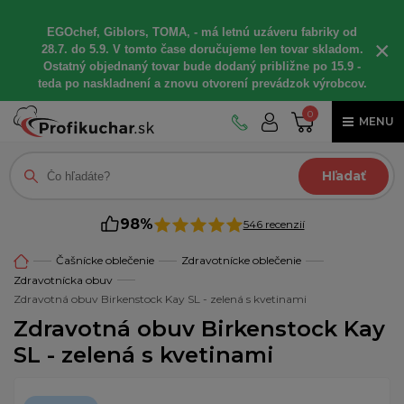
EGOchef, Giblors, TOMA, - má letnú uzáveru fabriky od
×
28.7. do 5.9. V tomto čase doručujeme len tovar skladom.
Ostatný objednaný tovar bude dodaný približne po 15.9 -
teda po naskladnení a znovu otvorení prevádzok výrobcov.
0
MENU
Hľadať
98%
546 recenzií
Čašnícke oblečenie
Zdravotnícke oblečenie
Zdravotnícka obuv
Zdravotná obuv Birkenstock Kay SL - zelená s kvetinami
Zdravotná obuv Birkenstock Kay
SL - zelená s kvetinami