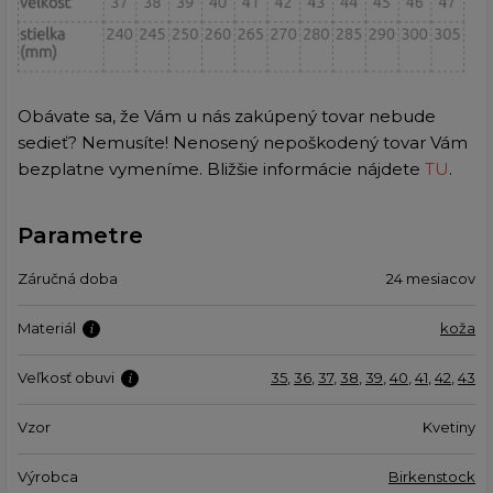
Obávate sa, že Vám u nás zakúpený tovar nebude
sedieť? Nemusíte! Nenosený nepoškodený tovar Vám
bezplatne vymeníme. Bližšie informácie nájdete
TU
.
Parametre
Záručná doba
24 mesiacov
Materiál
koža
Veľkosť obuvi
35
,
36
,
37
,
38
,
39
,
40
,
41
,
42
,
43
Vzor
Kvetiny
Výrobca
Birkenstock