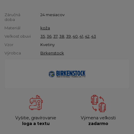
Záručná
24 mesiacov
doba
Materiál
koža
Veľkosť obuvi
35
,
36
,
37
,
38
,
39
,
40
,
41
,
42
,
43
Vzor
Kvetiny
Výrobca
Birkenstock
Vyšitie, gravírovanie
Výmena veľkosti
loga a textu
zadarmo