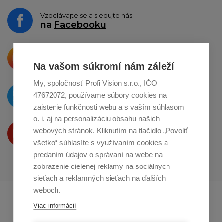
Vzdelávajte se a sledujte nás
na
Facebooku
Krásne produkty si priamo hovoria
o zdieľanie na
Instagrame
Na vašom súkromí nám záleží
My, spoločnosť Profi Vision s.r.o., IČO
O novinkách píšeme
47672072, používame súbory cookies na
na
Twitteri
zaistenie funkčnosti webu a s vaším súhlasom
o. i. aj na personalizáciu obsahu našich
Produkty Vám predstavujeme
webových stránok. Kliknutím na tlačidlo „Povoliť
na
Youtube
všetko“ súhlasíte s využívaním cookies a
predaním údajov o správaní na webe na
zobrazenie cielenej reklamy na sociálnych
sieťach a reklamných sieťach na ďalších
weboch.
Profikuchař.cz
Profikoch.at
Viac informácií
Profiszakacs.hu