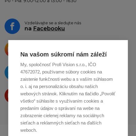
Po - Pia: 9:00-12:00 a 13:00 - 16:30
Vzdelávajte se a sledujte nás
na
Facebooku
Krásne produkty si priamo hovoria
o zdieľanie na
Instagrame
Na vašom súkromí nám záleží
My, spoločnosť Profi Vision s.r.o., IČO
O novinkách píšeme
47672072, používame súbory cookies na
na
Twitteri
zaistenie funkčnosti webu a s vaším súhlasom
o. i. aj na personalizáciu obsahu našich
Produkty Vám predstavujeme
webových stránok. Kliknutím na tlačidlo „Povoliť
na
Youtube
všetko“ súhlasíte s využívaním cookies a
predaním údajov o správaní na webe na
zobrazenie cielenej reklamy na sociálnych
sieťach a reklamných sieťach na ďalších
weboch.
Profikuchař.cz
Profikoch.at