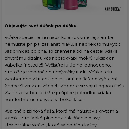
Objavujte svet dúšok po dúšku
Vďaka špeciálnemu náustku a zošikmenej slamke
nemusíte pri pití zakláňať hlavu, a napriek tomu vypiť
váš drink až do dna. To znamená oči na ceste! Vďaka
chytrému dizajnu vás neprekvapí mokrý ruksak ani
kabelka (netečie!). Vyčistíte ju úplne jednoducho,
pretože je vhodná do umývačky riadu. Vďaka telu
vyrobeného z tritanu nezostanú na fľaši po vyčistení
žiadne škvrny ani zápach. Zoberte si svoju Lagoon fľašu
všade zo sebou a držte ju úplne pohodlne vďaka
komfortnému úchytu na boku fľaše.
Kvalitná dizajnová fľaša, ktorá má náustok s krytom a
slamku pre ľahké pitie bez zakláňanie hlavy.
Univerzálne viečko, ktoré sa hodí na každý