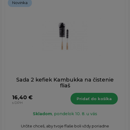
Novinka
Sada 2 kefiek Kambukka na čistenie
fliaš
16,40 €
Pridať do košíka
s DPH
Skladom
, pondelok 10. 8. u vás
​​Určite chceš, aby tvoje fľaše boli vždy poriadne