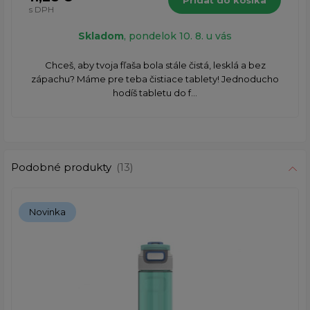
s DPH
Skladom
, pondelok 10. 8. u vás
​Chceš, aby tvoja fľaša bola stále čistá, lesklá a bez
zápachu? Máme pre teba čistiace tablety! Jednoducho
hodíš tabletu do f...
Podobné produkty
(13)
Novinka