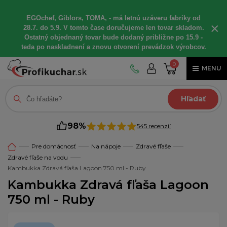
EGOchef, Giblors, TOMA, - má letnú uzáveru fabriky od
×
28.7. do 5.9. V tomto čase doručujeme len tovar skladom.
Ostatný objednaný tovar bude dodaný približne po 15.9 -
teda po naskladnení a znovu otvorení prevádzok výrobcov.
0
MENU
Hľadať
98%
545 recenzií
Pre domácnosť
Na nápoje
Zdravé fľaše
Zdravé fľaše na vodu
Kambukka Zdravá fľaša Lagoon 750 ml - Ruby
Kambukka Zdravá fľaša Lagoon
750 ml - Ruby