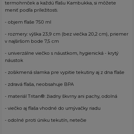
termohrnček a každú fľašu Kambukka, si môžete
meniť podľa príležitosti.
- objem fľaše 750 ml
- rozmery: výška 23,9 cm (bez viečka 20,2 cm), priemer
v najširšom bode 7,5 cm
- univerzálne viečko s náustkom, hygienická - krytý
náustok
- zošikmená slamka pre vypitie tekutiny aj z dna fľaše
- zdravá fľaša, neobsahuje BPA
- materiál Tritan®: žiadny škvrny ani pachy, odolná
- viečko aj fľaša vhodné do umývačky riadu
- odolné proti úniku tekutín, netečie