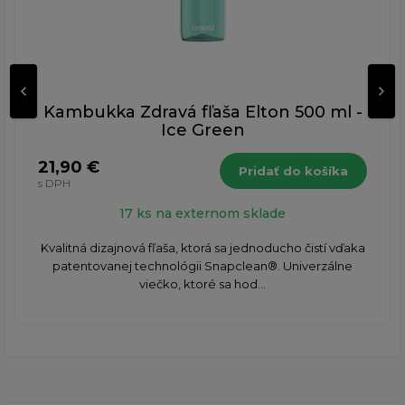
Kambukka Zdravá fľaša Elton 500 ml -
Ice Green
21,90 €
Pridať do košíka
s DPH
17 ks na externom sklade
Kvalitná dizajnová fľaša, ktorá sa jednoducho čistí vďaka
patentovanej technológii Snapclean®. Univerzálne
viečko, ktoré sa hod...