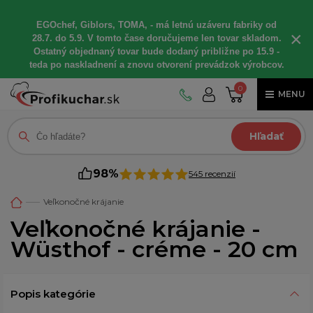
EGOchef, Giblors, TOMA, - má letnú uzáveru fabriky od
×
28.7. do 5.9. V tomto čase doručujeme len tovar skladom.
Ostatný objednaný tovar bude dodaný približne po 15.9 -
teda po naskladnení a znovu otvorení prevádzok výrobcov.
0
MENU
Hľadať
98%
545 recenzií
Veľkonočné krájanie
Veľkonočné krájanie -
Wüsthof - créme - 20 cm
Popis kategórie