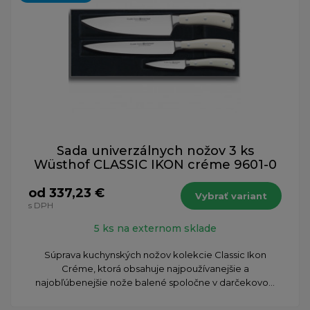
Sada univerzálnych nožov 3 ks
Wüsthof CLASSIC IKON créme 9601-0
od 337,23 €
Vybrať variant
s DPH
5 ks na externom sklade
Súprava kuchynských nožov kolekcie Classic Ikon
Créme, ktorá obsahuje najpoužívanejšie a
najobľúbenejšie nože balené spoločne v darčekovo...