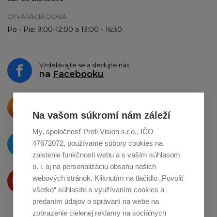
OTVÁRACIA DOBA
Po - Pia: 9:00-12:00 a 13:00 - 16:30
Vzdelávajte se a sledujte nás
na
Facebooku
Krásne produkty si priamo hovoria
o zdieľanie na
Instagrame
Na vašom súkromí nám záleží
My, spoločnosť Profi Vision s.r.o., IČO
O novinkách píšeme
47672072, používame súbory cookies na
na
Twitteri
zaistenie funkčnosti webu a s vaším súhlasom
o. i. aj na personalizáciu obsahu našich
Produkty Vám predstavujeme
webových stránok. Kliknutím na tlačidlo „Povoliť
na
Youtube
všetko“ súhlasíte s využívaním cookies a
predaním údajov o správaní na webe na
zobrazenie cielenej reklamy na sociálnych