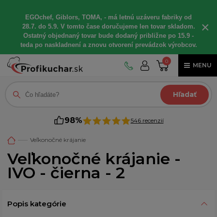
EGOchef, Giblors, TOMA, - má letnú uzáveru fabriky od
×
28.7. do 5.9. V tomto čase doručujeme len tovar skladom.
Ostatný objednaný tovar bude dodaný približne po 15.9 -
teda po naskladnení a znovu otvorení prevádzok výrobcov.
0
MENU
Hľadať
98%
546 recenzií
Veľkonočné krájanie
Veľkonočné krájanie -
IVO - čierna - 2
Popis kategórie