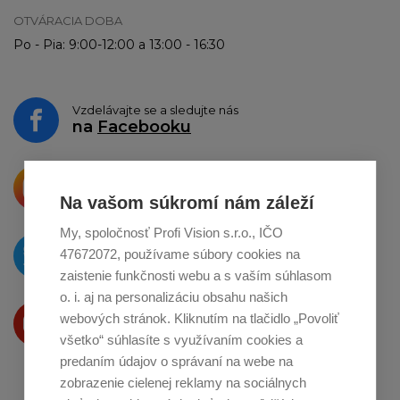
OTVÁRACIA DOBA
Po - Pia: 9:00-12:00 a 13:00 - 16:30
Vzdelávajte se a sledujte nás
na
Facebooku
Krásne produkty si priamo hovoria
o zdieľanie na
Instagrame
Na vašom súkromí nám záleží
My, spoločnosť Profi Vision s.r.o., IČO
O novinkách píšeme
47672072, používame súbory cookies na
na
Twitteri
zaistenie funkčnosti webu a s vaším súhlasom
o. i. aj na personalizáciu obsahu našich
Produkty Vám predstavujeme
webových stránok. Kliknutím na tlačidlo „Povoliť
na
Youtube
všetko“ súhlasíte s využívaním cookies a
predaním údajov o správaní na webe na
zobrazenie cielenej reklamy na sociálnych