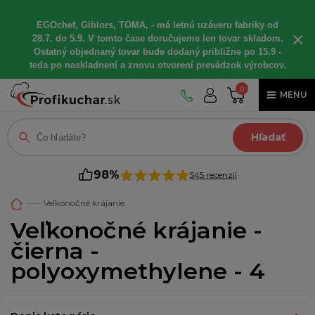
EGOchef, Giblors, TOMA, - má letnú uzáveru fabriky od
×
28.7. do 5.9. V tomto čase doručujeme len tovar skladom.
Ostatný objednaný tovar bude dodaný približne po 15.9 -
teda po naskladnení a znovu otvorení prevádzok výrobcov.
0
MENU
Hľadať
98%
545 recenzií
Veľkonočné krájanie
Veľkonočné krájanie -
čierna -
polyoxymethylene - 4