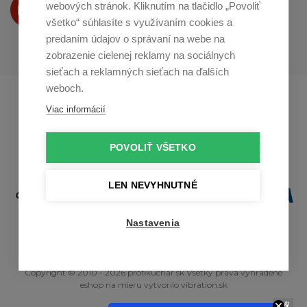
Produkty Vám predstavujeme
webových stránok. Kliknutím na tlačidlo „Povoliť
na
Youtube
všetko“ súhlasíte s využívaním cookies a
predaním údajov o správaní na webe na
zobrazenie cielenej reklamy na sociálnych
sieťach a reklamných sieťach na ďalších
weboch.
Profikuchař.cz
Profikoch.at
Viac informácií
Profiszakacs.hu
POVOLIŤ VŠETKO
LEN NEVYHNUTNÉ
Nastavenia
Copyright © 2010 - 2026 profikuchar.sk Všetky práva vyhradené
eshop na mieru
vytvorilo
vibration.sk