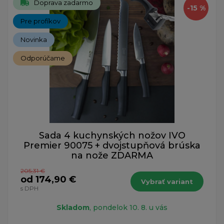
Doprava zadarmo
-15 %
Pre profíkov
Novinka
Odporúčame
Sada 4 kuchynských nožov IVO
Premier 90075 + dvojstupňová brúska
na nože ZDARMA
205,31 €
od 174,90 €
Vybrať variant
s DPH
Skladom
, pondelok 10. 8. u vás