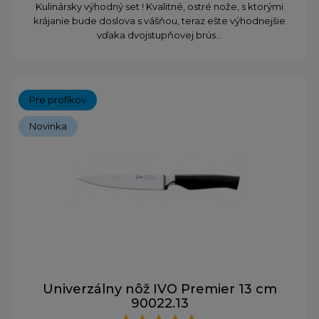
​Kulinársky výhodný set ! Kvalitné, ostré nože, s ktorými
krájanie bude doslova s vášňou, teraz ešte výhodnejšie
vďaka dvojstupňovej brús...
Pre profíkov
Novinka
Univerzálny nôž IVO Premier 13 cm
90022.13