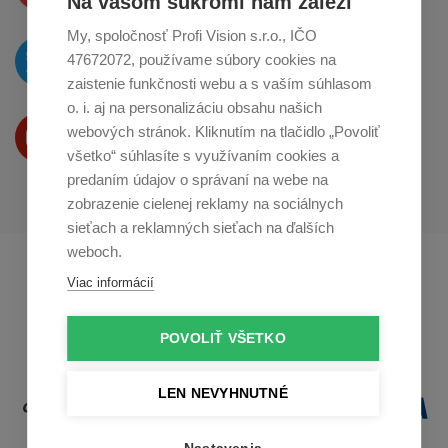
Na vašom súkromí nám záleží
My, spoločnosť Profi Vision s.r.o., IČO
O novinkách píšeme
47672072, používame súbory cookies na
na
Twitteri
zaistenie funkčnosti webu a s vaším súhlasom
o. i. aj na personalizáciu obsahu našich
Produkty Vám predstavujeme
webových stránok. Kliknutím na tlačidlo „Povoliť
na
Youtube
všetko“ súhlasíte s využívaním cookies a
predaním údajov o správaní na webe na
zobrazenie cielenej reklamy na sociálnych
sieťach a reklamných sieťach na ďalších
weboch.
Profikuchař.cz
Profikoch.at
Viac informácií
Profiszakacs.hu
POVOLIŤ VŠETKO
LEN NEVYHNUTNÉ