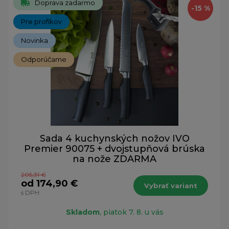
Doprava zadarmo
-15 %
Pre profíkov
Novinka
Odporúčame
Sada 4 kuchynských nožov IVO
Premier 90075 + dvojstupňová brúska
na nože ZDARMA
205,31 €
od 174,90 €
Vybrať variant
s DPH
Skladom
, piatok 7. 8. u vás