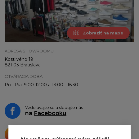
Zobraziť na mape
ADRESA SHOWROOMU
Kostlivého 19
821 03 Bratislava
OTVÁRACIA DOBA
Po - Pia: 9:00-12:00 a 13:00 - 16:30
Vzdelávajte se a sledujte nás
na
Facebooku
Krásne produkty si priamo hovoria
o zdieľanie na
Instagrame