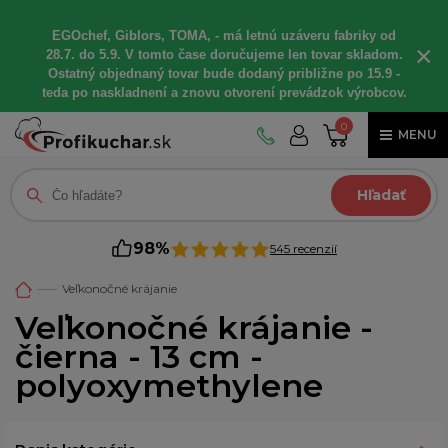
EGOchef, Giblors, TOMA, - má letnú uzáveru fabriky od
×
28.7. do 5.9. V tomto čase doručujeme len tovar skladom.
Ostatný objednaný tovar bude dodaný približne po 15.9 -
teda po naskladnení a znovu otvorení prevádzok výrobcov.
0
MENU
Hľadať
98%
545 recenzií
Veľkonočné krájanie
Veľkonočné krájanie -
čierna - 13 cm -
polyoxymethylene