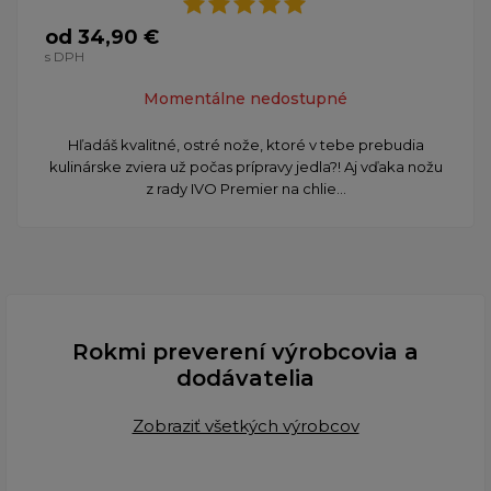
od 34,90 €
s DPH
Momentálne nedostupné
Hľadáš kvalitné, ostré nože, ktoré v tebe prebudia
kulinárske zviera už počas prípravy jedla?! Aj vďaka nožu
z rady IVO Premier na chlie...
Rokmi preverení výrobcovia a
dodávatelia
Zobraziť všetkých výrobcov