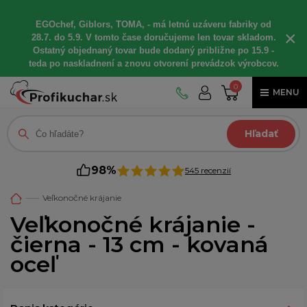
EGOchef, Giblors, TOMA, - má letnú uzáveru fabriky od
×
28.7. do 5.9. V tomto čase doručujeme len tovar skladom.
Ostatný objednaný tovar bude dodaný približne po 15.9 -
teda po naskladnení a znovu otvorení prevádzok výrobcov.
0
MENU
Hľadať
98%
545 recenzií
Veľkonočné krájanie
Veľkonočné krájanie -
čierna - 13 cm - kovaná
oceľ