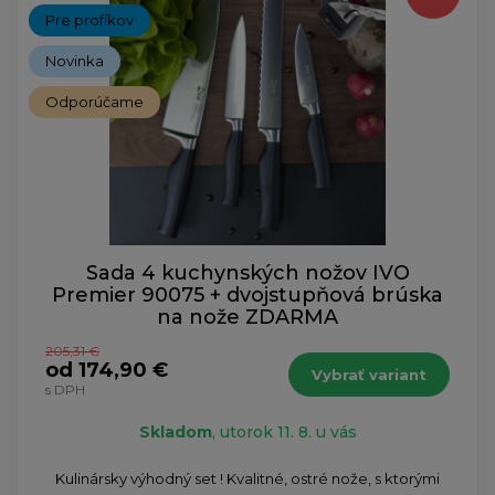
Pre profíkov
Novinka
Odporúčame
Sada 4 kuchynských nožov IVO
Premier 90075 + dvojstupňová brúska
na nože ZDARMA
205,31 €
od 174,90 €
Vybrať variant
s DPH
Skladom
, utorok 11. 8. u vás
​Kulinársky výhodný set ! Kvalitné, ostré nože, s ktorými