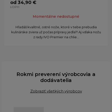
od 34,90 €
s DPH
Momentálne nedostupné
Hľadáš kvalitné, ostré nože, ktoré v tebe prebudia
kulinárske zviera už počas prípravy jedla?! Aj vďaka nožu
z rady IVO Premier na chlie...
Rokmi preverení výrobcovia a
dodávatelia
Zobraziť všetkých výrobcov