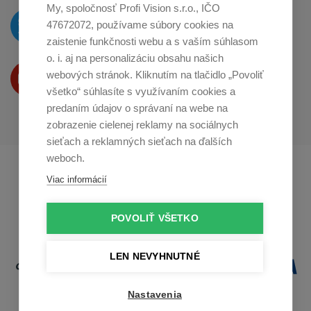
My, spoločnosť Profi Vision s.r.o., IČO
O novinkách píšeme
47672072, používame súbory cookies na
na
Twitteri
zaistenie funkčnosti webu a s vaším súhlasom
o. i. aj na personalizáciu obsahu našich
Produkty Vám predstavujeme
webových stránok. Kliknutím na tlačidlo „Povoliť
na
Youtube
všetko“ súhlasíte s využívaním cookies a
predaním údajov o správaní na webe na
zobrazenie cielenej reklamy na sociálnych
sieťach a reklamných sieťach na ďalších
weboch.
Profikuchař.cz
Profikoch.at
Viac informácií
Profiszakacs.hu
POVOLIŤ VŠETKO
LEN NEVYHNUTNÉ
Nastavenia