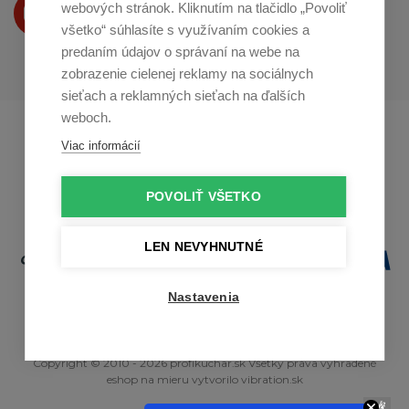
Produkty Vám predstavujeme
webových stránok. Kliknutím na tlačidlo „Povoliť
na
Youtube
všetko“ súhlasíte s využívaním cookies a
predaním údajov o správaní na webe na
zobrazenie cielenej reklamy na sociálnych
sieťach a reklamných sieťach na ďalších
weboch.
Profikuchař.cz
Profikoch.at
Viac informácií
Profiszakacs.hu
POVOLIŤ VŠETKO
LEN NEVYHNUTNÉ
Nastavenia
Copyright © 2010 - 2026 profikuchar.sk Všetky práva vyhradené
eshop na mieru
vytvorilo
vibration.sk