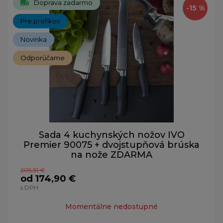
Doprava zadarmo
-15 %
Pre profíkov
Novinka
Odporúčame
Sada 4 kuchynských nožov IVO
Premier 90075 + dvojstupňová brúska
na nože ZDARMA
205,31 €
od 174,90 €
s DPH
Momentálne nedostupné