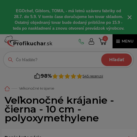
EGOchef, Giblors, TOMA, - má letnú uzáveru fabriky od
×
28.7. do 5.9. V tomto čase doručujeme len tovar skladom.
Ostatný objednaný tovar bude dodaný približne po 15.9 -
teda po naskladnení a znovu otvorení prevádzok výrobcov.
0
MENU
Hľadať
98%
545 recenzií
Veľkonočné krájanie
Veľkonočné krájanie -
čierna - 10 cm -
polyoxymethylene