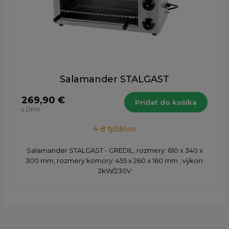
Salamander STALGAST
269,90 €
Pridať do košíka
s DPH
4-8 týždňov
Salamander STALGAST - GREDIL, rozmery: 610 x 340 x
300 mm, rozmery komory: 455 x 260 x 160 mm , výkon:
2kW/230V