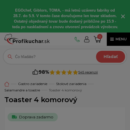
EGOchef, Giblors, TOMA, - má letnú uzáveru fabriky od
×
28.7. do 5.9. V tomto čase doručujeme len tovar skladom.
Ostatný objednaný tovar bude dodaný približne po 15.9 -
teda po naskladnení a znovu otvorení prevádzok výrobcov.
0
MENU
Hľadať
98%
545 recenzií
Gastro zariadenie
Stolové zariadenia
Salamandre a toastre
Toaster 4 komorový
Toaster 4 komorový
Doprava zadarmo