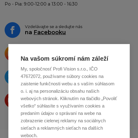
Po - Pia: 9:00-12:00 a 13:00 - 16:30
Vzdelávajte se a sledujte nás
na
Facebooku
Krásne produkty si priamo hovoria
o zdieľanie na
Instagrame
Na vašom súkromí nám záleží
My, spoločnosť Profi Vision s.r.o., IČO
O novinkách píšeme
47672072, používame súbory cookies na
na
Twitteri
zaistenie funkčnosti webu a s vaším súhlasom
o. i. aj na personalizáciu obsahu našich
Produkty Vám predstavujeme
webových stránok. Kliknutím na tlačidlo „Povoliť
na
Youtube
všetko“ súhlasíte s využívaním cookies a
predaním údajov o správaní na webe na
zobrazenie cielenej reklamy na sociálnych
sieťach a reklamných sieťach na ďalších
weboch.