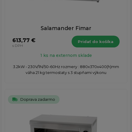
Salamander Fimar
613,77 €
Pridať do košíka
s DPH
1 ks na externom sklade
3.2kW - 230V/1N/50-60Hz rozmery : 880x370x400(h)mm
váha 21 kg termostaty s 3 stupňami výkonu
Doprava zadarmo