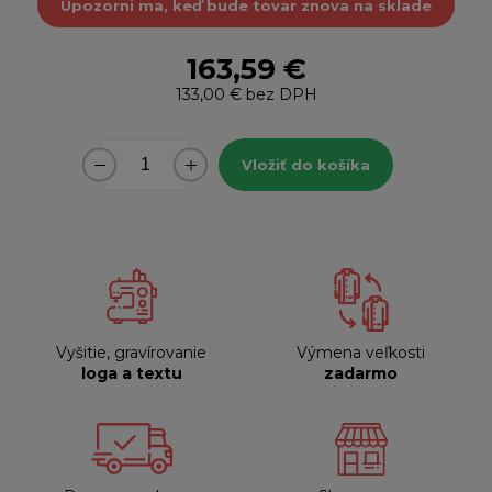
Upozorni ma, keď bude tovar znova na sklade
163,59 €
133,00 €
bez DPH
Vložiť do košíka
Vyšitie, gravírovanie
Výmena veľkosti
loga a textu
zadarmo