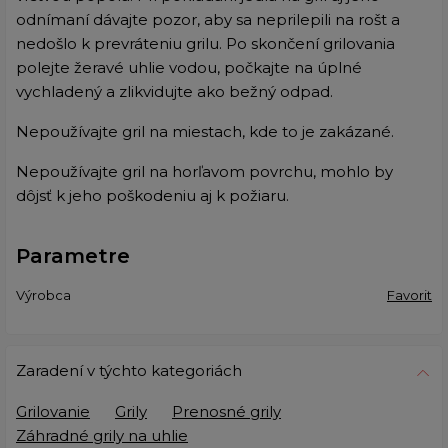
odnímaní dávajte pozor, aby sa neprilepili na rošt a
nedošlo k prevráteniu grilu. Po skončení grilovania
polejte žeravé uhlie vodou, počkajte na úplné
vychladený a zlikvidujte ako bežný odpad.
Nepoužívajte gril na miestach, kde to je zakázané.
Nepoužívajte gril na horľavom povrchu, mohlo by
dôjsť k jeho poškodeniu aj k požiaru.
Parametre
Výrobca
Favorit
Zaradení v týchto kategoriách
Grilovanie
Grily
Prenosné grily
Záhradné grily na uhlie