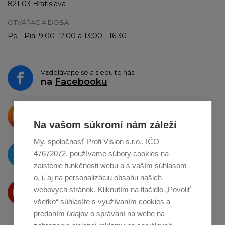
821 03 Bratislava
OTVÁRACIA DOBA
Po - Pia: 9:00-12:00 a 13:00 - 16:30
Vzdelávajte se a sledujte nás
na
Facebooku
Krásne produkty si priamo hovoria
o zdieľanie na
Instagrame
Na vašom súkromí nám záleží
My, spoločnosť Profi Vision s.r.o., IČO
O novinkách píšeme
47672072, používame súbory cookies na
na
Twitteri
zaistenie funkčnosti webu a s vaším súhlasom
o. i. aj na personalizáciu obsahu našich
Produkty Vám predstavujeme
webových stránok. Kliknutím na tlačidlo „Povoliť
na
Youtube
všetko“ súhlasíte s využívaním cookies a
predaním údajov o správaní na webe na