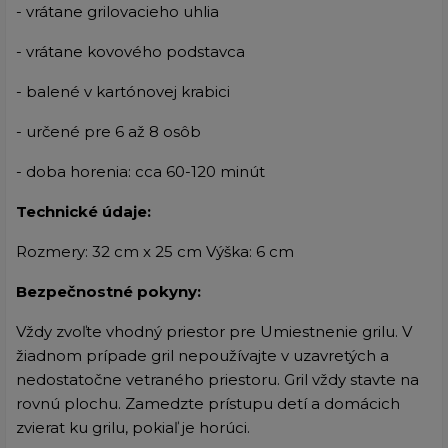
- vrátane grilovacieho uhlia
- vrátane kovového podstavca
- balené v kartónovej krabici
- určené pre 6 až 8 osôb
- doba horenia: cca 60-120 minút
Technické údaje:
Rozmery: 32 cm x 25 cm Výška: 6 cm
Bezpečnostné pokyny:
Vždy zvoľte vhodný priestor pre Umiestnenie grilu. V
žiadnom prípade gril nepoužívajte v uzavretých a
nedostatočne vetraného priestoru. Gril vždy stavte na
rovnú plochu. Zamedzte prístupu detí a domácich
zvierat ku grilu, pokiaľ je horúci.