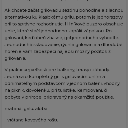
Ak chcete začať grilovaciu sezónu pohodlne a s lacnou
alternatívou ku klasickému grilu, potom je jednorazový
gril to správne rozhodnutie. Hliníkové puzdro obsahuje
uhlie, ktoré stačí jednoducho zapáliť zápalkou. Po
grilovaní, keď oheň zhasne, gril jednoducho vyhodíte.
Jednoduché skladovanie, rýchle grilovanie a dlhodobé
horenie Vám zabezpečí najlepší možný pôžitok z
grilovania.
V praktickej veľkosti pre balkóny, terasy i záhrady.
Jedná sa o kompletný gril s grilovacím uhlím a
odnímateľným podstavcom v jednom balení, vhodný
na piknik, dovolenku, pri turistike, kempovaní, či
pobyte v prírode, pripravený na okamžité použitie.
materiál grilu: alobal
- vrátane kovového roštu