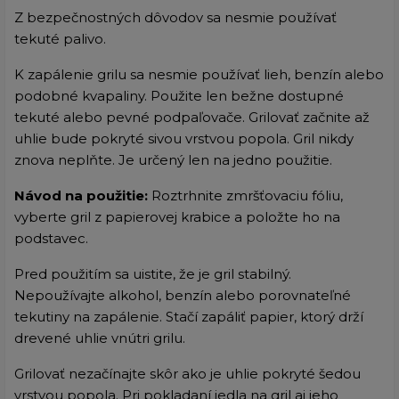
Z bezpečnostných dôvodov sa nesmie používať
tekuté palivo.
K zapálenie grilu sa nesmie používať lieh, benzín alebo
podobné kvapaliny. Použite len bežne dostupné
tekuté alebo pevné podpaľovače. Grilovať začnite až
uhlie bude pokryté sivou vrstvou popola. Gril nikdy
znova neplňte. Je určený len na jedno použitie.
Návod na použitie:
Roztrhnite zmršťovaciu fóliu,
vyberte gril z papierovej krabice a položte ho na
podstavec.
Pred použitím sa uistite, že je gril stabilný.
Nepoužívajte alkohol, benzín alebo porovnateľné
tekutiny na zapálenie. Stačí zapáliť papier, ktorý drží
drevené uhlie vnútri grilu.
Grilovať nezačínajte skôr ako je uhlie pokryté šedou
vrstvou popola. Pri pokladaní jedla na gril aj jeho