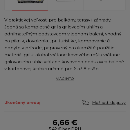
V praktickej veľkosti pre balkóny, terasy i záhrady.
Jedná sa kompletné gril s grilovacím uhlím a
odnímateľným podstavcom v jednom balení, vhodný
na piknik, dovolenku, pri turistike, kempovanie či
pobyte v prírode, pripravený na okamžité použitie.
materiál grilu: alobal vrátane kovového roštu vrátane
grilovacieho uhlia vrátane kovového podstavca balené
v kartónovej krabici určené pre 6 až 8 osôb
VIAC INFO
Možnosti dopravy
Ukončený predaj
6,66 €
5,42 €
bez DPH