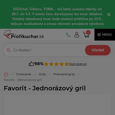
EGOchef, Giblors, TOMA, - má letnú uzáveru fabriky od
×
28.7. do 5.9. V tomto čase doručujeme len tovar skladom.
Ostatný objednaný tovar bude dodaný približne po 15.9 -
teda po naskladnení a znovu otvorení prevádzok výrobcov.
0
MENU
Hľadať
98%
546 recenzií
Grilovanie
Grily
Prenosné grily
Favorit - Jednorázový gril
Favorit - Jednorázový gril