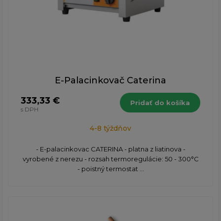
E-Palacinkovač Caterina
333,33 €
Pridať do košíka
s DPH
4-8 týždňov
- E-palacinkovac CATERINA - platna z liatinova -
vyrobené z nerezu - rozsah termoregulácie: 50 - 300°C
- poistný termostat ...