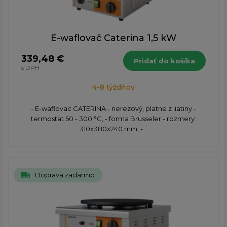
E-waflovač Caterina 1,5 kW
339,48 €
Pridať do košíka
s DPH
4-8 týždňov
- E-waflovac CATERINA - nerezový, platne z liatiny -
termostat 50 - 300 °C, - forma Brusseler - rozmery:
310x380x240 mm, -...
Doprava zadarmo