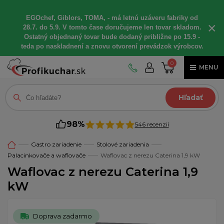
EGOchef, Giblors, TOMA, - má letnú uzáveru fabriky od
×
28.7. do 5.9. V tomto čase doručujeme len tovar skladom.
Ostatný objednaný tovar bude dodaný približne po 15.9 -
teda po naskladnení a znovu otvorení prevádzok výrobcov.
0
MENU
Hľadať
98%
546 recenzií
Gastro zariadenie
Stolové zariadenia
Palacinkovače a waflovače
Waflovac z nerezu Caterina 1,9 kW
Waflovac z nerezu Caterina 1,9
kW
Doprava zadarmo