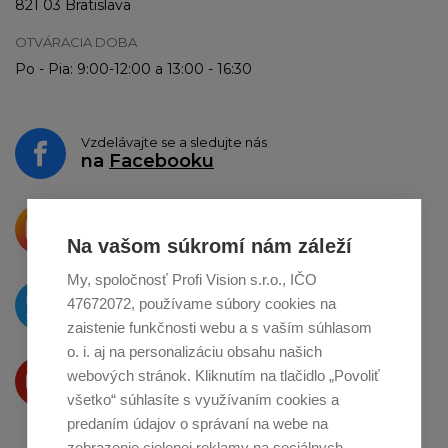
821 03 Bratislava
OTVÁRACIA DOBA
Po - Pia: 9:00-12:00 a 13:00 - 16:30
Vzdelávajte se a sledujte nás
na
Facebooku
Krásne produkty si priamo hovoria
o zdieľanie na
Instagrame
Na vašom súkromí nám záleží
My, spoločnosť Profi Vision s.r.o., IČO
O novinkách píšeme
47672072, používame súbory cookies na
na
Twitteri
zaistenie funkčnosti webu a s vaším súhlasom
o. i. aj na personalizáciu obsahu našich
Produkty Vám predstavujeme
webových stránok. Kliknutím na tlačidlo „Povoliť
na
Youtube
všetko“ súhlasíte s využívaním cookies a
predaním údajov o správaní na webe na
zobrazenie cielenej reklamy na sociálnych