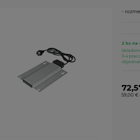
- rozme
2 ks na
Skladom 
3-4 praco
objednaní
72,5
59,00 €