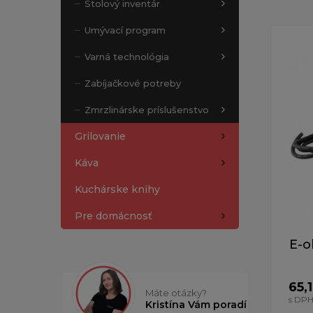
Stolový inventár
Umývací program
Varná technológia
Zabíjačkové potreby
Zmrzlinárske príslušenstvo
Grilovanie
Káva
Kuchárske knihy
Pre domácnosť
E-o
65,
Máte otázky?
s DP
Kristína Vám poradí