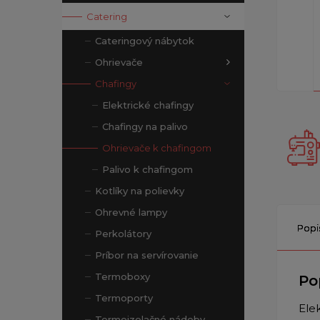
Catering
Cateringový nábytok
Ohrievače
Chafingy
Elektrické chafingy
Chafingy na palivo
Ohrievače k chafingom
Palivo k chafingom
Kotlíky na polievky
Ohrevné lampy
Popi
Perkolátory
Príbor na servírovanie
Termoboxy
Po
Termoporty
Ele
Termoizolačné nádoby