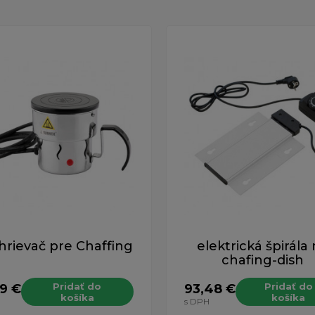
hrievač pre Chaffing
elektrická špirála
chafing-dish
Pridať do
Pridať do
19 €
93,48 €
košíka
košíka
H
s DPH