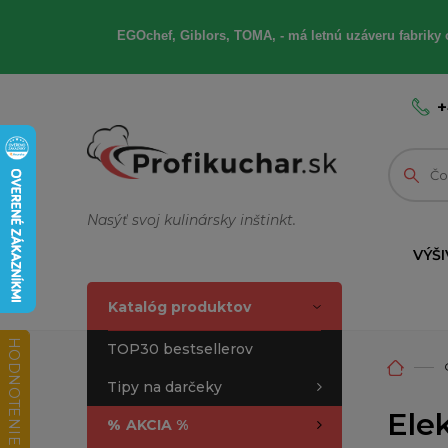
EGOchef, Giblors, TOMA, - má letnú uzáveru fabriky 
+
Nasýť svoj kulinársky inštinkt.
VÝŠI
Katalóg produktov
HODNOTENIE OBCHODU
TOP30 bestsellerov
Tipy na darčeky
Elek
%
AKCIA %