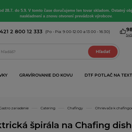
od 28.7. do 5.9. V tomto čase doručujeme len tovar skladom. Ostatný obj
naskladnení a znovu otvorení prevádzok výrobcov.
9
421 2 800 12 333
(Po - Pia: 9:00-12:00 a 13:00 - 16:30)
545
Hľadať
VKY
GRAVÍROVANIE DO KOVU
DTF POTLAČ NA TEXT
Gastro zariadenie
Catering
Chafingy
Ohrievače k chafing
trická špirála na Chafing dish