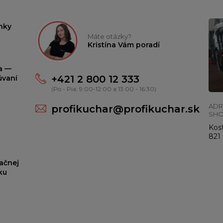
nky
Máte otázky?
Kristína Vám poradí
ta —
+421 2 800 12 333
úvaní
(Po - Pia: 9:00-12:00 a 13:00 - 16:30)
ADR
profikuchar@profikuchar.sk
SH
Kost
821 
ačnej
ku