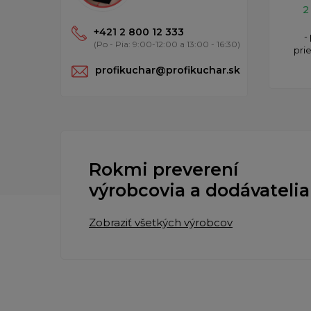
2
+421 2 800 12 333
-
(Po - Pia: 9:00-12:00 a 13:00 - 16:30)
prie
profikuchar@profikuchar.sk
Rokmi preverení
výrobcovia a dodávatelia
Zobraziť všetkých výrobcov