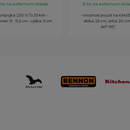
 ks na externom sklade
8 ks na externom skla
 prípojka: 230 V / 0,35 kW -
- moznost pouzit na 43409
mer: 9 - 11,5 cm - výška: 11 cm
dlzka: 25 cm, sirka: 20 cm
60°-95°,