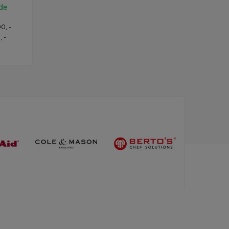
de
0, -
, -