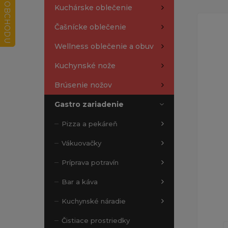
Kuchárske oblečenie
Čašnícke oblečenie
Wellness oblečenie a obuv
Kuchynské nože
Brúsenie nožov
Gastro zariadenie
Pizza a pekáreň
Vákuovačky
Príprava potravín
Bar a káva
Kuchynské náradie
Čistiace prostriedky