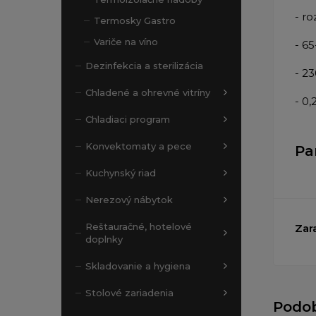
- r
Termosky Gastro
Variče na víno
- 65
Dezinfekcia a sterilizácia
- 2
Chladené a ohrevné vitríny
- 0
Chladiaci program
Konvektomaty a pece
Pa
Kuchynský riad
Nerezový nábytok
Reštauračné, hotelové
Zar
doplnky
Skladovanie a hygiena
Stolové zariadenia
Podo