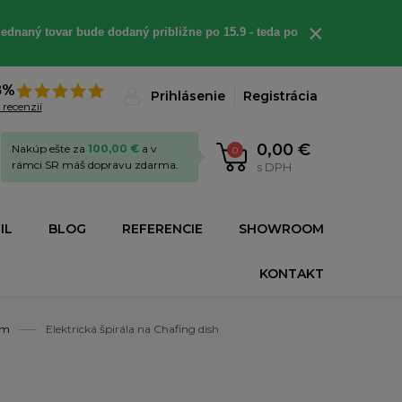
×
ednaný tovar bude dodaný približne po 15.9 - teda po
8%
Prihlásenie
Registrácia
 recenzií
0,00 €
Nakúp ešte za
100,00 €
a v
0
rámci SR máš dopravu zdarma.
s DPH
IL
BLOG
REFERENCIE
SHOWROOM
KONTAKT
om
Elektrická špirála na Chafing dish