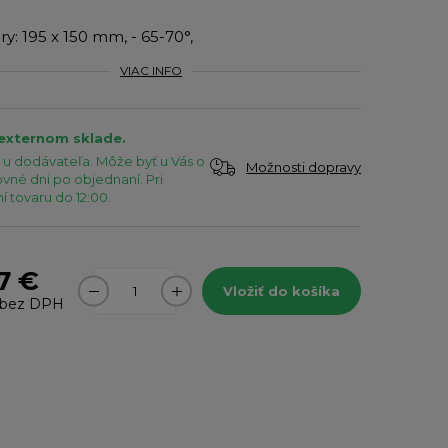
ry: 195 x 150 mm, - 65-70°,
VIAC INFO
 externom sklade.
u dodávateľa. Môže byť u Vás o
Možnosti dopravy
vné dni po objednaní. Pri
 tovaru do 12:00.
7 €
Vložiť do košíka
bez DPH