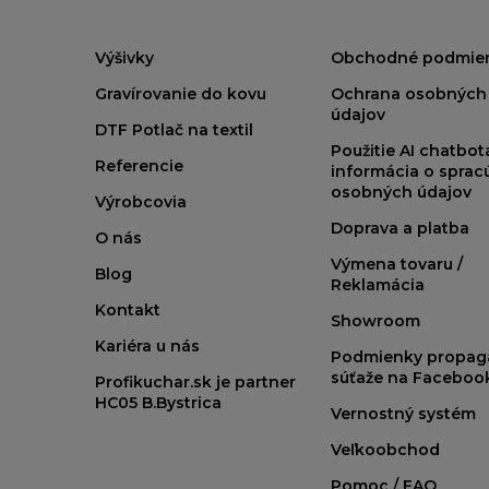
Výšivky
Obchodné podmie
Gravírovanie do kovu
Ochrana osobných
údajov
DTF Potlač na textil
Použitie AI chatbo
Referencie
informácia o sprac
osobných údajov
Výrobcovia
Doprava a platba
O nás
Výmena tovaru /
Blog
Reklamácia
Kontakt
Showroom
Kariéra u nás
Podmienky propag
súťaže na Faceboo
Profikuchar.sk je partner
HC05 B.Bystrica
Vernostný systém
Veľkoobchod
Pomoc / FAQ