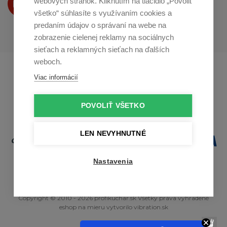
webových stránok. Kliknutím na tlačidlo „Povoliť
na
Youtube
všetko“ súhlasíte s využívaním cookies a
predaním údajov o správaní na webe na
zobrazenie cielenej reklamy na sociálnych
sieťach a reklamných sieťach na ďalších
weboch.
Profikuchař.cz
Profikoch.at
Viac informácií
Profiszakacs.hu
POVOLIŤ VŠETKO
LEN NEVYHNUTNÉ
Nastavenia
Copyright © 2010 - 2026 profikuchar.sk Všetky práva vyhradené
eshop na mieru
vytvorilo
vibration.sk