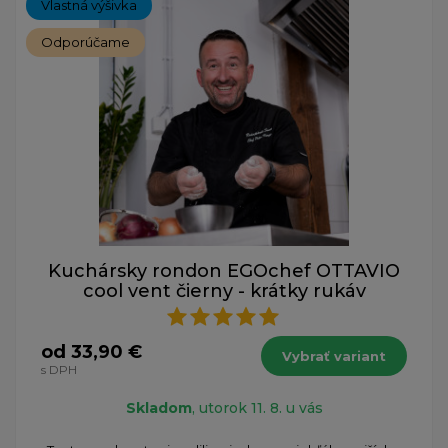
Vlastná výšivka
Odporúčame
Kuchársky rondon EGOchef OTTAVIO
cool vent čierny - krátky rukáv
od 33,90 €
Vybrať variant
s DPH
Skladom
, utorok 11. 8. u vás