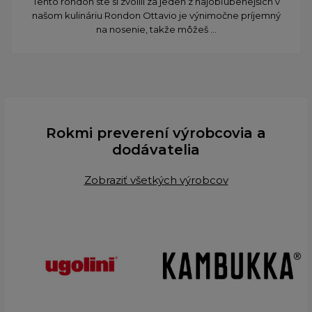
Tento rondon ste si zvolili za jeden z najobľúbenejších v
našom kulináriu Rondon Ottavio je výnimočne príjemný
na nosenie, takže môžeš ...
Rokmi preverení výrobcovia a
dodávatelia
Zobraziť všetkých výrobcov