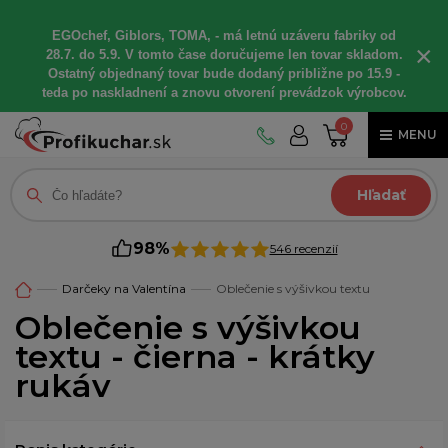
EGOchef, Giblors, TOMA, - má letnú uzáveru fabriky od
×
28.7. do 5.9. V tomto čase doručujeme len tovar skladom.
Ostatný objednaný tovar bude dodaný približne po 15.9 -
teda po naskladnení a znovu otvorení prevádzok výrobcov.
0
MENU
Hľadať
98%
546 recenzií
Darčeky na Valentína
Oblečenie s výšivkou textu
Oblečenie s výšivkou
textu - čierna - krátky
rukáv