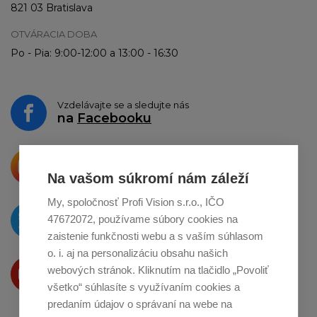
821 03 Bratislava
OTVÁRACIA DOBA
Po - Pia: 9:00-12:00 a 13:00 - 16:30
Vzdelávajte se a sledujte nás
na
Facebooku
Krásne produkty si priamo hovoria
o zdieľanie na
Instagrame
Na vašom súkromí nám záleží
My, spoločnosť Profi Vision s.r.o., IČO
O novinkách píšeme
47672072, používame súbory cookies na
na
Twitteri
zaistenie funkčnosti webu a s vaším súhlasom
o. i. aj na personalizáciu obsahu našich
Produkty Vám predstavujeme
webových stránok. Kliknutím na tlačidlo „Povoliť
na
Youtube
všetko“ súhlasíte s využívaním cookies a
predaním údajov o správaní na webe na