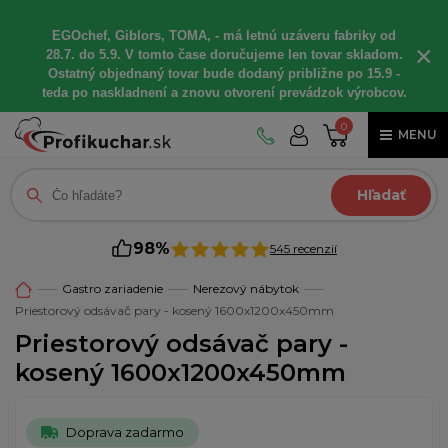
EGOchef, Giblors, TOMA, - má letnú uzáveru fabriky od
×
28.7. do 5.9. V tomto čase doručujeme len tovar skladom.
Ostatný objednaný tovar bude dodaný približne po 15.9 -
teda po naskladnení a znovu otvorení prevádzok výrobcov.
0
MENU
Hľadať
98%
545 recenzií
Gastro zariadenie
Nerezový nábytok
Priestorový odsávač pary - kosený 1600x1200x450mm
Priestorový odsávač pary -
kosený 1600x1200x450mm
Doprava zadarmo