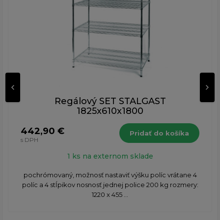
Regálový SET STALGAST
1825x610x1800
442,90 €
Pridať do košíka
s DPH
1 ks na externom sklade
pochrómovaný, možnosť nastaviť výšku políc vrátane 4
políc a 4 stĺpikov nosnosť jednej police 200 kg rozmery:
1220 x 455 ...