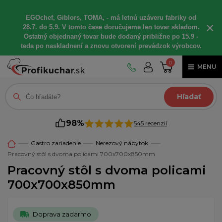
EGOchef, Giblors, TOMA, - má letnú uzáveru fabriky od
×
28.7. do 5.9. V tomto čase doručujeme len tovar skladom.
Ostatný objednaný tovar bude dodaný približne po 15.9 -
teda po naskladnení a znovu otvorení prevádzok výrobcov.
0
MENU
Hľadať
98%
545 recenzií
Gastro zariadenie
Nerezový nábytok
Pracovný stôl s dvoma policami 700x700x850mm
Pracovný stôl s dvoma policami
700x700x850mm
Doprava zadarmo