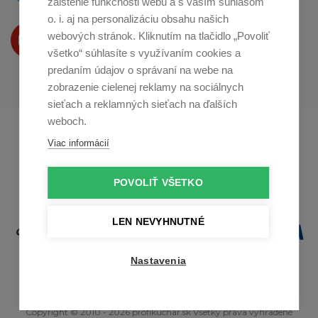
zaistenie funkčnosti webu a s vaším súhlasom
o. i. aj na personalizáciu obsahu našich
Produkty Vám predstavujeme
webových stránok. Kliknutím na tlačidlo „Povoliť
na
Youtube
všetko“ súhlasíte s využívaním cookies a
predaním údajov o správaní na webe na
zobrazenie cielenej reklamy na sociálnych
sieťach a reklamných sieťach na ďalších
weboch.
Profikuchař.cz
Profikoch.at
Viac informácií
Profiszakacs.hu
POVOLIŤ VŠETKO
LEN NEVYHNUTNÉ
Nastavenia
Copyright © 2010 - 2026 profikuchar.sk Všetky práva vyhradené