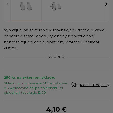
Vynikajúci na zavesenie kuchynských utierok, rukavíc,
chňapiek, záster apod., vyrobený z prvotriednej
nehrdzavejúcej ocele, opatrený kvalitnou lepiacou
vrstvou.
VIAC INFO
250 ks na externom sklade.
Skladom u dodávateľa. Môže byť u Vás
Možnosti dopravy
o 3-4 pracovné dni po objednaní. Pri
objednaní tovaru do 12:00.
4,10 €