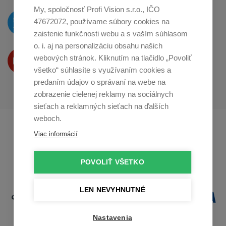
My, spoločnosť Profi Vision s.r.o., IČO
O novinkách píšeme
47672072, používame súbory cookies na
na
Twitteri
zaistenie funkčnosti webu a s vaším súhlasom
o. i. aj na personalizáciu obsahu našich
Produkty Vám predstavujeme
webových stránok. Kliknutím na tlačidlo „Povoliť
na
Youtube
všetko“ súhlasíte s využívaním cookies a
predaním údajov o správaní na webe na
zobrazenie cielenej reklamy na sociálnych
sieťach a reklamných sieťach na ďalších
weboch.
Profikuchař.cz
Profikoch.at
Viac informácií
Profiszakacs.hu
POVOLIŤ VŠETKO
LEN NEVYHNUTNÉ
Nastavenia