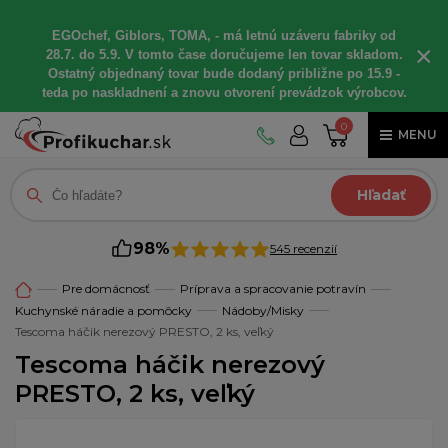
EGOchef, Giblors, TOMA, - má letnú uzáveru fabriky od
×
28.7. do 5.9. V tomto čase doručujeme len tovar skladom.
Ostatný objednaný tovar bude dodaný približne po 15.9 -
teda po naskladnení a znovu otvorení prevádzok výrobcov.
0
MENU
Hľadať
98%
545 recenzií
Pre domácnosť
Príprava a spracovanie potravín
Kuchynské náradie a pomôcky
Nádoby/Misky
Tescoma háčik nerezový PRESTO, 2 ks, veľký
Tescoma háčik nerezový
PRESTO, 2 ks, veľký