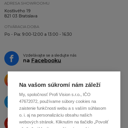
ADRESA SHOWROOMU
Kostlivého 19
821 03 Bratislava
OTVÁRACIA DOBA
Po - Pia: 9:00-12:00 a 13:00 - 16:30
Vzdelávajte se a sledujte nás
na
Facebooku
Krásne produkty si priamo hovoria
o zdieľanie na
Instagrame
Na vašom súkromí nám záleží
My, spoločnosť Profi Vision s.r.o., IČO
O novinkách píšeme
47672072, používame súbory cookies na
na
Twitteri
zaistenie funkčnosti webu a s vaším súhlasom
o. i. aj na personalizáciu obsahu našich
Produkty Vám predstavujeme
webových stránok. Kliknutím na tlačidlo „Povoliť
na
Youtube