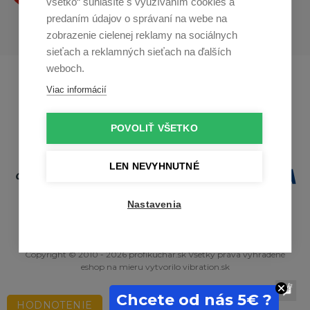
všetko“ súhlasíte s využívaním cookies a
predaním údajov o správaní na webe na
zobrazenie cielenej reklamy na sociálnych
sieťach a reklamných sieťach na ďalších
weboch.
Profikuchař.cz
Profikoch.at
Viac informácií
Profiszakacs.hu
POVOLIŤ VŠETKO
LEN NEVYHNUTNÉ
Nastavenia
Copyright © 2010 - 2026 profikuchar.sk Všetky práva vyhradené
eshop na mieru
vytvorilo
vibration.sk
Chcete od nás 5€ ?
HODNOTENIE