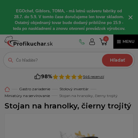
EGOchef, Giblors, TOMA, - má letnú uzáveru fabriky od
×
28.7. do 5.9. V tomto čase doručujeme len tovar skladom.
Ostatný objednaný tovar bude dodaný približne po 15.9 -
teda po naskladnení a znovu otvorení prevádzok výrobcov.
0
MENU
Hľadať
98%
546 recenzií
Gastro zariadenie
Stolový inventár
Miniatúry na servírovanie
Stojan na hranolky, čierny trojitý
Stojan na hranolky, čierny trojitý