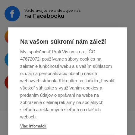
Vzdelávajte se a sledujte nás
na
Facebooku
Krásne produkty si priamo hovoria
o zdieľanie na
Instagrame
Na vašom súkromí nám záleží
My, spoločnosť Profi Vision s.r.o., IČO
O novinkách píšeme
47672072, používame súbory cookies na
na
Twitteri
zaistenie funkčnosti webu a s vaším súhlasom
o. i. aj na personalizáciu obsahu našich
Produkty Vám predstavujeme
webových stránok. Kliknutím na tlačidlo „Povoliť
na
Youtube
všetko“ súhlasíte s využívaním cookies a
predaním údajov o správaní na webe na
zobrazenie cielenej reklamy na sociálnych
sieťach a reklamných sieťach na ďalších
weboch.
Profikuchař.cz
Profikoch.at
Viac informácií
Profiszakacs.hu