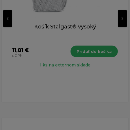
Košík Stalgast® vysoký
11,81 €
Pridať do košíka
s DPH
1 ks na externom sklade