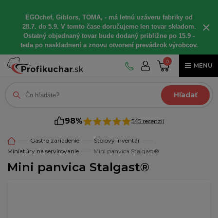
EGOchef, Giblors, TOMA, - má letnú uzáveru fabriky od
×
28.7. do 5.9. V tomto čase doručujeme len tovar skladom.
Ostatný objednaný tovar bude dodaný približne po 15.9 -
teda po naskladnení a znovu otvorení prevádzok výrobcov.
0
MENU
Hľadať
98%
545 recenzií
Gastro zariadenie
Stolový inventár
Miniatúry na servírovanie
Mini panvica Stalgast®
Mini panvica Stalgast®