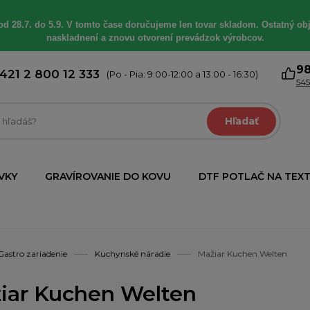
od 28.7. do 5.9. V tomto čase doručujeme len tovar skladom. Ostatný obj
naskladnení a znovu otvorení prevádzok výrobcov.
9
421 2 800 12 333
(Po - Pia: 9:00-12:00 a 13:00 - 16:30)
545
Hľadať
VKY
GRAVÍROVANIE DO KOVU
DTF POTLAČ NA TEXT
Gastro zariadenie
Kuchynské náradie
Mažiar Kuchen Welten
iar Kuchen Welten