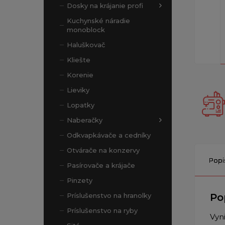
Dosky na krájanie profi
Kuchynské náradie
monoblock
Haluškovač
Kliešte
Korenie
Lieviky
Lopatky
Naberačky
Odkvapkávače a cedníky
Otvárače na konzervy
Popi
Pasírovače a krájače
Pinzety
Po
Príslušenstvo na hranolky
Príslušenstvo na ryby
Vyn