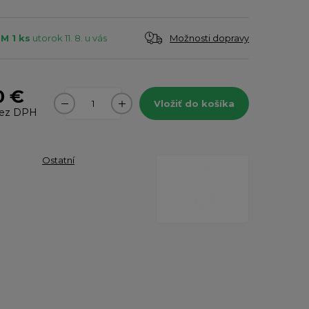
Možnosti dopravy
M 1 ks
utorok 11. 8. u vás
0 €
Vložiť do košíka
ez DPH
Ostatní