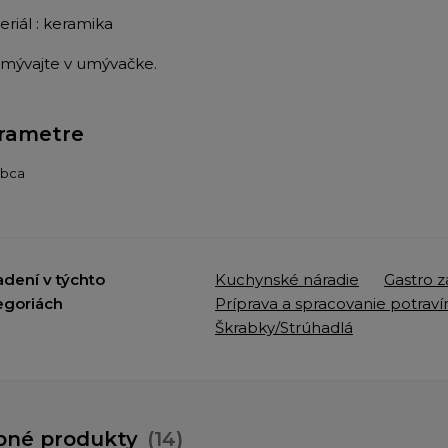
eriál : keramika
mývajte v umývačke.
rametre
obca
adení v týchto
Kuchynské náradie
Gastro z
egoriách
Príprava a spracovanie potraví
Škrabky/Strúhadlá
bné produkty
(14)