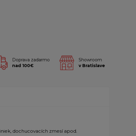
Doprava zadarmo
Showroom
nad 100€
v Bratislave
yliniek, dochucovacích zmesí apod.