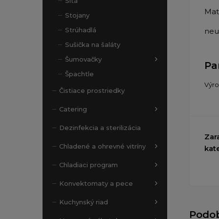
Sitá
Mat
Stojany
Strúhadlá
neu
Sušička na šaláty
Šumovačky
Pa
Špachtle
Výr
Čistiace prostriedky
Catering
Dezinfekcia a sterilizácia
Zar
Chladené a ohrevné vitríny
kat
Chladiaci program
Konvektomaty a pece
Kuchynský riad
Podo