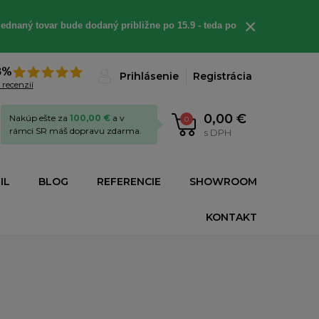
×
ednaný tovar bude dodaný približne po 15.9 - teda po
8%
Prihlásenie
Registrácia
 recenzií
0,00 €
Nakúp ešte za
100,00 €
a v
0
rámci SR máš dopravu zdarma.
s DPH
IL
BLOG
REFERENCIE
SHOWROOM
KONTAKT