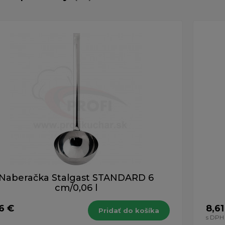
Naberačka Stalgast STANDARD 6
cm/0,06 l
6 €
8,61
Pridať do košíka
H
s DPH