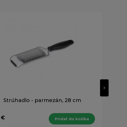
Strúhadlo - parmezán, 28 cm
 €
5,17
Pridať do košíka
s DPH