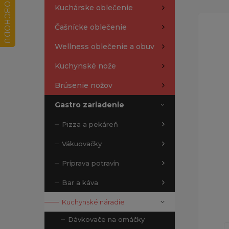
Kuchárske oblečenie
Čašnícke oblečenie
Wellness oblečenie a obuv
Kuchynské nože
Brúsenie nožov
Gastro zariadenie
Pizza a pekáreň
Vákuovačky
Príprava potravín
Bar a káva
Kuchynské náradie
Dávkovače na omáčky