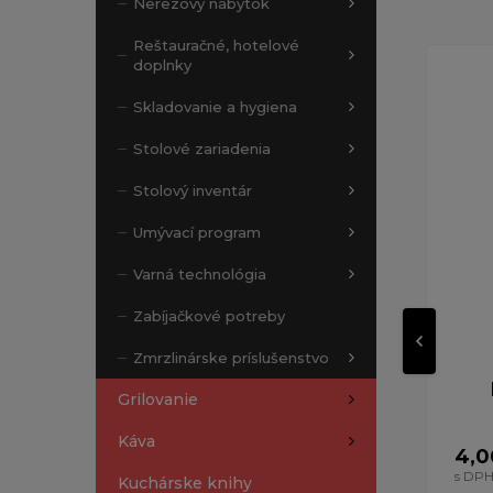
Nerezový nábytok
Reštauračné, hotelové
doplnky
Skladovanie a hygiena
Stolové zariadenia
Stolový inventár
Umývací program
Varná technológia
Zabíjačkové potreby
Zmrzlinárske príslušenstvo
Grilovanie
Káva
4,0
s DP
Kuchárske knihy