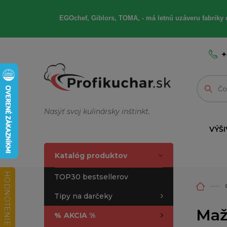
EGOchef, Giblors, TOMA, - má letnú uzáveru fabriky 
+
Nasýť svoj kulinársky inštinkt.
VÝŠI
Katalóg produktov
HODNOTENIE OBCHODU
TOP30 bestsellerov
Tipy na darčeky
Maž
%
AKCIA %