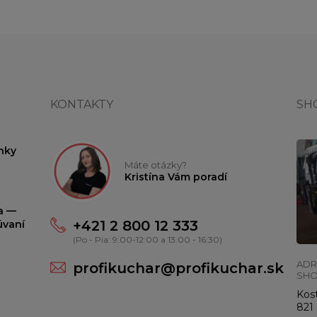
KONTAKTY
SH
nky
Máte otázky?
Kristína Vám poradí
ta —
+421 2 800 12 333
úvaní
(Po - Pia: 9:00-12:00 a 13:00 - 16:30)
ADR
profikuchar@profikuchar.sk
SH
Kost
821 