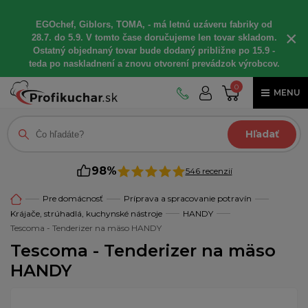
EGOchef, Giblors, TOMA, - má letnú uzáveru fabriky od
×
28.7. do 5.9. V tomto čase doručujeme len tovar skladom.
Ostatný objednaný tovar bude dodaný približne po 15.9 -
teda po naskladnení a znovu otvorení prevádzok výrobcov.
0
MENU
Hľadať
98%
546 recenzií
Pre domácnosť
Príprava a spracovanie potravín
Krájače, strúhadlá, kuchynské nástroje
HANDY
Tescoma - Tenderizer na mäso HANDY
Tescoma - Tenderizer na mäso
HANDY