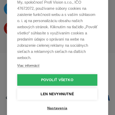
My, spoločnosť Profi Vision s.r.o., IČO
O novinkách píšeme
47672072, používame súbory cookies na
na
Twitteri
zaistenie funkčnosti webu a s vaším súhlasom
o. i. aj na personalizáciu obsahu našich
Produkty Vám predstavujeme
webových stránok. Kliknutím na tlačidlo „Povoliť
na
Youtube
všetko“ súhlasíte s využívaním cookies a
predaním údajov o správaní na webe na
zobrazenie cielenej reklamy na sociálnych
sieťach a reklamných sieťach na ďalších
weboch.
Profikuchař.cz
Profikoch.at
Viac informácií
Profiszakacs.hu
POVOLIŤ VŠETKO
LEN NEVYHNUTNÉ
Nastavenia