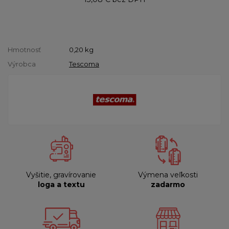
Hmotnosť
0,20
kg
Výrobca
Tescoma
Vyšitie, gravírovanie
Výmena veľkosti
loga a textu
zadarmo