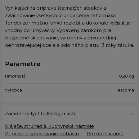
Vynikajúci na prípravu šťavnatých steakov a
zvláčňovanie všetkých druhov červeného mäsa.
Tenderizer možno ľahko rozložiť a dokonale vyčistiť, je
vhodný do umývačky. Vybavený zámkom pre
bezpečné skladovanie, vyrobený z prvotriednej
nehrdzavejúcej ocele a odolného plastu. 3 roky záruka.
Parametre
Hmotnosť
0,20
kg
Výrobca
Tescoma
Zaradení v týchto kategoriách
Krájače, strúhadlá, kuchynské nástroje
Príprava a spracovanie potravín
Pre domácnosť