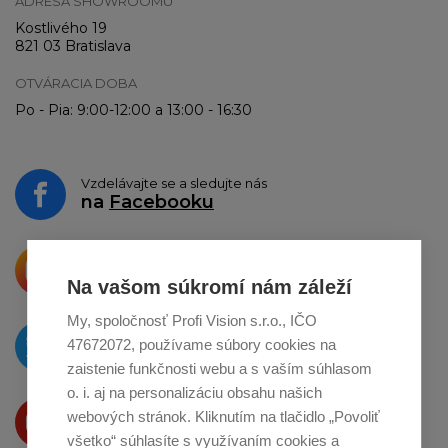
ADRESA SHOWROOMU
Kostlivého 19
821 03 Bratislava
OTVÁRACIA DOBA
Po - Pia: 9:00-12:00 a 13:00 - 16:30
Vzdelávajte se a sledujte nás
na
Facebooku
Krásne produkty si priamo hovoria
o zdieľanie na
Instagrame
Na vašom súkromí nám záleží
My, spoločnosť Profi Vision s.r.o., IČO
O novinkách píšeme
47672072, používame súbory cookies na
na
Twitteri
zaistenie funkčnosti webu a s vaším súhlasom
o. i. aj na personalizáciu obsahu našich
Produkty Vám predstavujeme
webových stránok. Kliknutím na tlačidlo „Povoliť
na
Youtube
všetko“ súhlasíte s využívaním cookies a