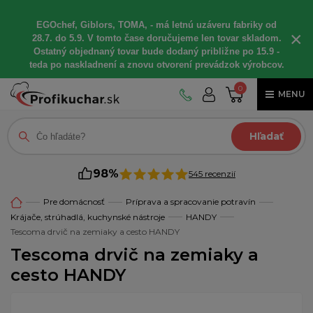
EGOchef, Giblors, TOMA, - má letnú uzáveru fabriky od
×
28.7. do 5.9. V tomto čase doručujeme len tovar skladom.
Ostatný objednaný tovar bude dodaný približne po 15.9 -
teda po naskladnení a znovu otvorení prevádzok výrobcov.
0
MENU
Hľadať
98%
545 recenzií
Pre domácnosť
Príprava a spracovanie potravín
Krájače, strúhadlá, kuchynské nástroje
HANDY
Tescoma drvič na zemiaky a cesto HANDY
Tescoma drvič na zemiaky a
cesto HANDY