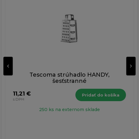
Tescoma strúhadlo HANDY,
šesťstranné
11,21 €
Pridať do košíka
s DPH
250 ks na externom sklade