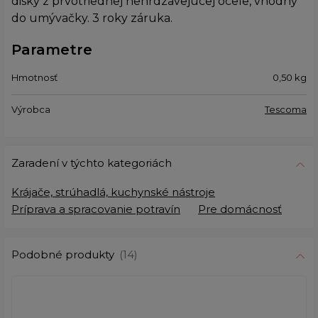
disky z prvotriednej nehrdzavejúcej ocele, vhodný
do umývačky. 3 roky záruka.
Parametre
Hmotnosť
0,50
kg
Výrobca
Tescoma
Zaradení v týchto kategoriách
Krájače, strúhadlá, kuchynské nástroje
Príprava a spracovanie potravín
Pre domácnosť
Podobné produkty
(14)