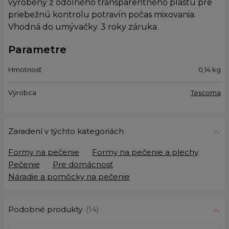
vyrobený z odolného transparentného plastu pre
priebežnú kontrolu potravín počas mixovania.
Vhodná do umývačky. 3 roky záruka.
Parametre
Hmotnosť
0,14
kg
Výrobca
Tescoma
Zaradení v týchto kategoriách
Formy na pečenie
Formy na pečenie a plechy
Pečenie
Pre domácnosť
Náradie a pomôcky na pečenie
Podobné produkty
(14)