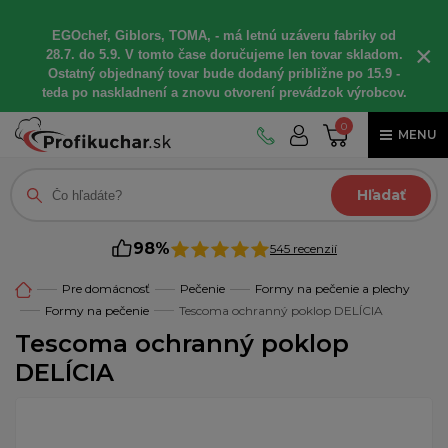
EGOchef, Giblors, TOMA, - má letnú uzáveru fabriky od
×
28.7. do 5.9. V tomto čase doručujeme len tovar skladom.
Ostatný objednaný tovar bude dodaný približne po 15.9 -
teda po naskladnení a znovu otvorení prevádzok výrobcov.
0
MENU
Hľadať
98%
545 recenzií
Pre domácnosť
Pečenie
Formy na pečenie a plechy
Formy na pečenie
Tescoma ochranný poklop DELÍCIA
Tescoma ochranný poklop
DELÍCIA