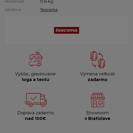
Hmotnosť
0,14
kg
Výrobca
Tescoma
Vyšitie, gravírovanie
Výmena veľkosti
loga a textu
zadarmo
Doprava zadarmo
Showroom
nad 100€
v Bratislave