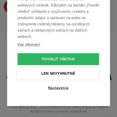
Produkty Vám predstavujeme
webových stránok. Kliknutím na tlačidlo „Povoliť
na
Youtube
všetko“ súhlasíte s využívaním cookies a
predaním údajov o správaní na webe na
zobrazenie cielenej reklamy na sociálnych
sieťach a reklamných sieťach na ďalších
weboch.
Profikuchař.cz
Profikoch.at
Viac informácií
Profiszakacs.hu
POVOLIŤ VŠETKO
LEN NEVYHNUTNÉ
Nastavenia
Copyright © 2010 - 2026 profikuchar.sk Všetky práva vyhradené
eshop na mieru
vytvorilo
vibration.sk