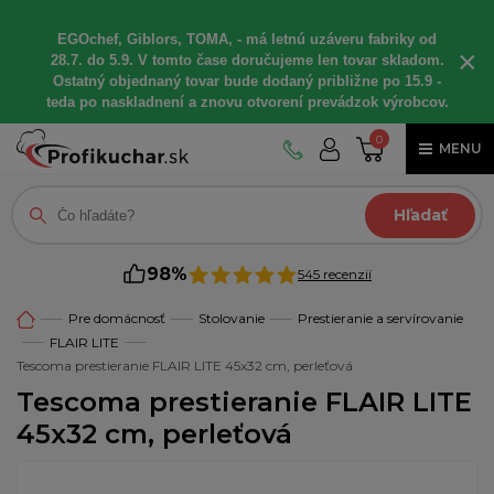
EGOchef, Giblors, TOMA, - má letnú uzáveru fabriky od
×
28.7. do 5.9. V tomto čase doručujeme len tovar skladom.
Ostatný objednaný tovar bude dodaný približne po 15.9 -
teda po naskladnení a znovu otvorení prevádzok výrobcov.
0
MENU
Hľadať
98%
545 recenzií
Pre domácnosť
Stolovanie
Prestieranie a servírovanie
FLAIR LITE
Tescoma prestieranie FLAIR LITE 45x32 cm, perleťová
Tescoma prestieranie FLAIR LITE
45x32 cm, perleťová