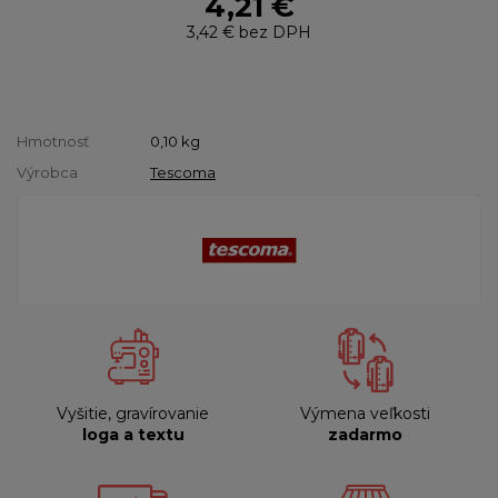
4,21 €
3,42 €
bez DPH
Hmotnosť
0,10
kg
Výrobca
Tescoma
Vyšitie, gravírovanie
Výmena veľkosti
loga a textu
zadarmo