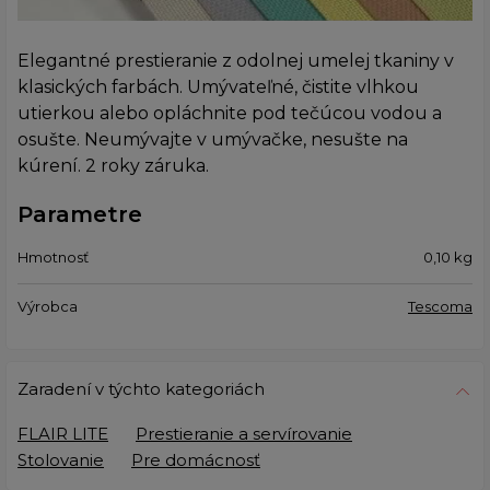
Elegantné prestieranie z odolnej umelej tkaniny v
klasických farbách. Umývateľné, čistite vlhkou
utierkou alebo opláchnite pod tečúcou vodou a
osušte. Neumývajte v umývačke, nesušte na
kúrení. 2 roky záruka.
Parametre
Hmotnosť
0,10
kg
Výrobca
Tescoma
Zaradení v týchto kategoriách
FLAIR LITE
Prestieranie a servírovanie
Stolovanie
Pre domácnosť