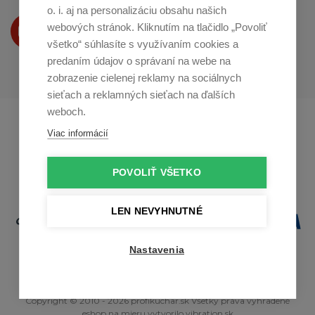
o. i. aj na personalizáciu obsahu našich
Produkty Vám predstavujeme
webových stránok. Kliknutím na tlačidlo „Povoliť
na
Youtube
všetko“ súhlasíte s využívaním cookies a
predaním údajov o správaní na webe na
zobrazenie cielenej reklamy na sociálnych
sieťach a reklamných sieťach na ďalších
weboch.
Profikuchař.cz
Profikoch.at
Viac informácií
Profiszakacs.hu
POVOLIŤ VŠETKO
LEN NEVYHNUTNÉ
Nastavenia
Copyright © 2010 - 2026 profikuchar.sk Všetky práva vyhradené
eshop na mieru
vytvorilo
vibration.sk