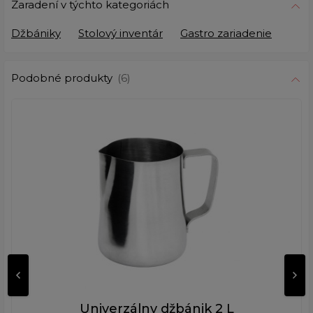
Zaradení v týchto kategoriách
Džbániky
Stolový inventár
Gastro zariadenie
Podobné produkty
(6)
Univerzálny džbánik 2 L