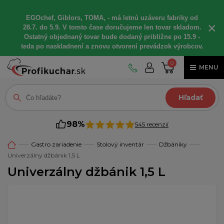
EGOchef, Giblors, TOMA, - má letnú uzáveru fabriky od
×
28.7. do 5.9. V tomto čase doručujeme len tovar skladom.
Ostatný objednaný tovar bude dodaný približne po 15.9 -
teda po naskladnení a znovu otvorení prevádzok výrobcov.
0
MENU
Hľadať
98%
545 recenzií
Gastro zariadenie
Stolový inventár
Džbániky
Univerzálny džbánik 1,5 L
Univerzálny džbánik 1,5 L