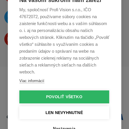
Na vašom súkromí nám záleží
My, spoločnosť Profi Vision s.r.o., IČO
O novinkách píšeme
47672072, používame súbory cookies na
na
Twitteri
zaistenie funkčnosti webu a s vaším súhlasom
o. i. aj na personalizáciu obsahu našich
Produkty Vám predstavujeme
webových stránok. Kliknutím na tlačidlo „Povoliť
na
Youtube
všetko“ súhlasíte s využívaním cookies a
predaním údajov o správaní na webe na
zobrazenie cielenej reklamy na sociálnych
sieťach a reklamných sieťach na ďalších
weboch.
Profikuchař.cz
Profikoch.at
Viac informácií
Profiszakacs.hu
POVOLIŤ VŠETKO
LEN NEVYHNUTNÉ
Nastavenia