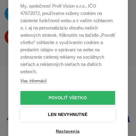
My, spoločnosť Profi Vision s.r.o., IČO
O novinkách píšeme
47672072, používame súbory cookies na
na
Twitteri
zaistenie funkčnosti webu a s vaším súhlasom
o. i. aj na personalizáciu obsahu našich
Produkty Vám predstavujeme
webových stránok. Kliknutím na tlačidlo „Povoliť
na
Youtube
všetko“ súhlasíte s využívaním cookies a
predaním údajov o správaní na webe na
zobrazenie cielenej reklamy na sociálnych
sieťach a reklamných sieťach na ďalších
weboch.
Profikuchař.cz
Profikoch.at
Viac informácií
Profiszakacs.hu
POVOLIŤ VŠETKO
LEN NEVYHNUTNÉ
Nastavenia