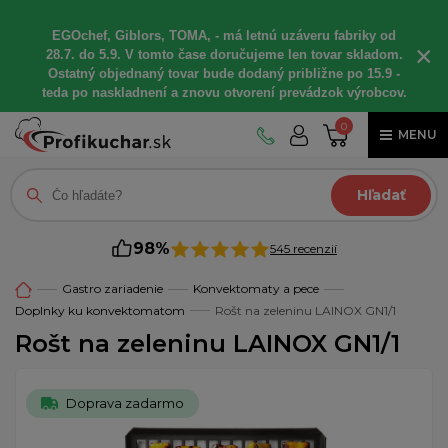
EGOchef, Giblors, TOMA, - má letnú uzáveru fabriky od
×
28.7. do 5.9. V tomto čase doručujeme len tovar skladom.
Ostatný objednaný tovar bude dodaný približne po 15.9 -
teda po naskladnení a znovu otvorení prevádzok výrobcov.
0
MENU
Hľadať
98%
545 recenzií
Gastro zariadenie
Konvektomaty a pece
Doplnky ku konvektomatom
Rošt na zeleninu LAINOX GN1/1
Rošt na zeleninu LAINOX GN1/1
Doprava zadarmo