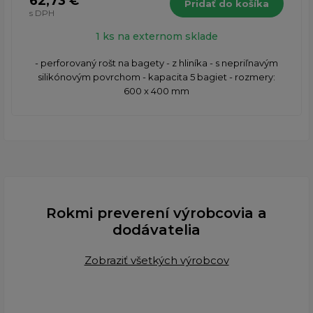
62,73 €
Pridať do košíka
s DPH
1 ks na externom sklade
- perforovaný rošt na bagety - z hliníka - s nepriľnavým
silikónovým povrchom - kapacita 5 bagiet - rozmery:
600 x 400 mm
Rokmi preverení výrobcovia a
dodávatelia
Zobraziť všetkých výrobcov