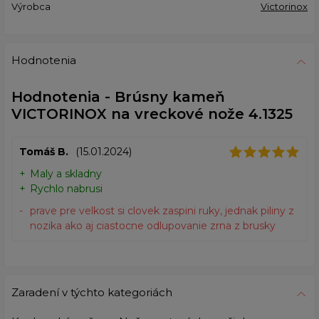
Výrobca
Victorinox
Hodnotenia
Hodnotenia - Brúsny kameň
VICTORINOX na vreckové nože 4.1325
Tomáš B.
(15.01.2024)
Maly a skladny
Rychlo nabrusi
prave pre velkost si clovek zaspini ruky, jednak piliny z
nozika ako aj ciastocne odlupovanie zrna z brusky
Zaradení v týchto kategoriách