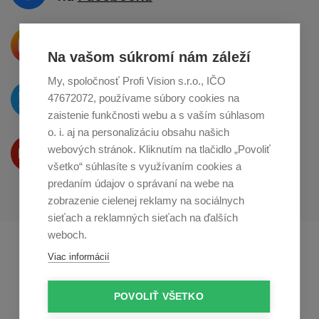
Krásne produkty si priamo hovoria
o zdieľanie na
Instagrame
Na vašom súkromí nám záleží
My, spoločnosť Profi Vision s.r.o., IČO
O novinkách píšeme
47672072, používame súbory cookies na
na
Twitteri
zaistenie funkčnosti webu a s vaším súhlasom
o. i. aj na personalizáciu obsahu našich
Produkty Vám predstavujeme
webových stránok. Kliknutím na tlačidlo „Povoliť
na
Youtube
všetko“ súhlasíte s využívaním cookies a
predaním údajov o správaní na webe na
zobrazenie cielenej reklamy na sociálnych
sieťach a reklamných sieťach na ďalších
weboch.
Profikuchař.cz
Profikoch.at
Viac informácií
Profiszakacs.hu
POVOLIŤ VŠETKO