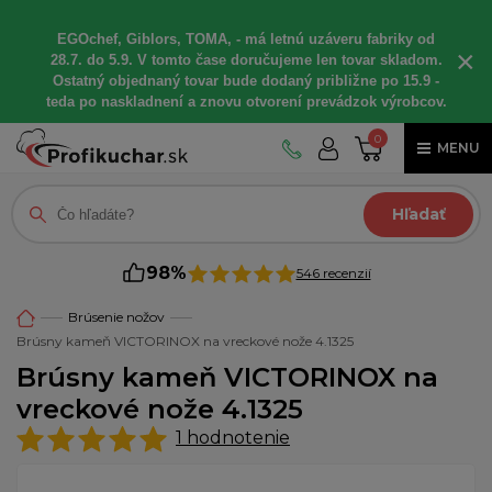
EGOchef, Giblors, TOMA, - má letnú uzáveru fabriky od
×
28.7. do 5.9. V tomto čase doručujeme len tovar skladom.
Ostatný objednaný tovar bude dodaný približne po 15.9 -
teda po naskladnení a znovu otvorení prevádzok výrobcov.
0
MENU
Hľadať
98%
546 recenzií
Brúsenie nožov
Brúsny kameň VICTORINOX na vreckové nože 4.1325
Brúsny kameň VICTORINOX na
vreckové nože 4.1325
1
hodnotenie