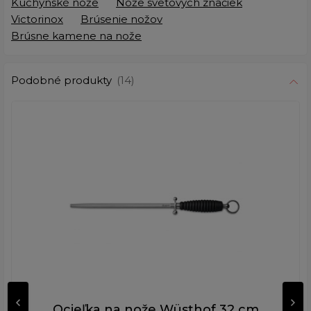
Kuchynské nože
Nože svetových značiek
Victorinox
Brúsenie nožov
Brúsne kamene na nože
Podobné produkty
(14)
Ocieľka na nože Wüsthof 32 cm