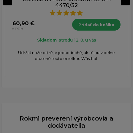
4470/32
60,90 €
Pridať do košíka
s DPH
Skladom
, stredu 12. 8. u vás
Udržať nože ostré je jednoduché, ak sú pravidelne
brúsené touto ocieľkou Wüsthof.
Rokmi preverení výrobcovia a
dodávatelia