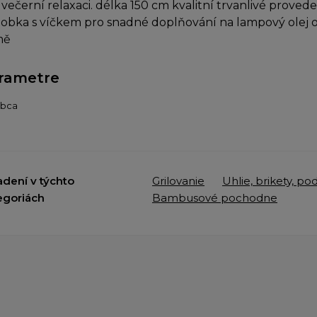
 večerní relaxaci. délka 150 cm kvalitní trvanlivé prov
obka s víčkem pro snadné doplňování na lampový olej 
mě
rametre
obca
adení v týchto
Grilovanie
Uhlie, brikety, po
egoriách
Bambusové pochodne