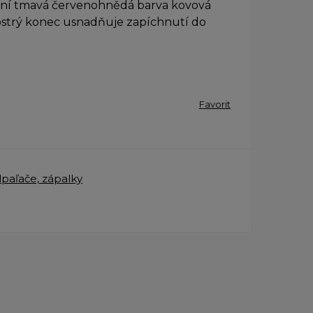
edení tmavá červenohnědá barva kovová
ostrý konec usnadňuje zapíchnutí do
Favorit
dpaľače, zápalky