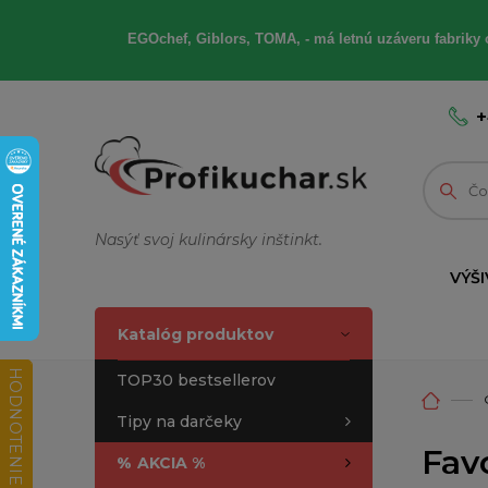
EGOchef, Giblors, TOMA, - má letnú uzáveru fabriky 
+
Nasýť svoj kulinársky inštinkt.
VÝŠI
Katalóg produktov
HODNOTENIE OBCHODU
TOP30 bestsellerov
Tipy na darčeky
Fav
%
AKCIA %