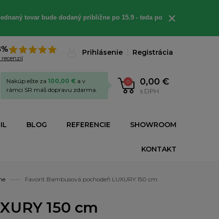
×
ednaný tovar bude dodaný približne po 15.9 - teda po
8%
Prihlásenie
Registrácia
 recenzií
0,00 €
Nakúp ešte za
100,00 €
a v
0
rámci SR máš dopravu zdarma.
s DPH
IL
BLOG
REFERENCIE
SHOWROOM
KONTAKT
ne
Favorit Bambusová pochodeň LUXURY 150 cm
UXURY 150 cm