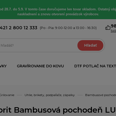
od 28.7. do 5.9. V tomto čase doručujeme len tovar skladom. Ostatný obj
naskladnení a znovu otvorení prevádzok výrobcov.
9
421 2 800 12 333
(Po - Pia: 9:00-12:00 a 13:00 - 16:30)
545
Hľadať
VKY
GRAVÍROVANIE DO KOVU
DTF POTLAČ NA TEXT
Grilovanie
Uhlie, brikety, podpaľače, zápalky
Bambusové pochod
orit Bambusová pochodeň L