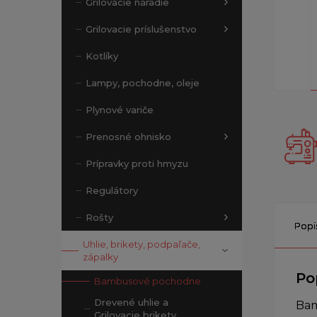
Grilovacie náradie
Grilovacie príslušenstvo
Kotlíky
Lampy, pochodne, oleje
Plynové variče
Prenosné ohnisko
Prípravky proti hmyzu
Regulátory
Rošty
Popi
Uhlie, brikety, podpaľače,
zápalky
Po
Bambusové pochodne
Drevené uhlie a
Bam
Grilovacie brikety