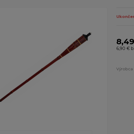
Ukončen
8,49
6,90 €
b
Výrobca