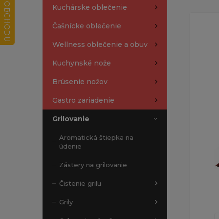
Kuchárske oblečenie
Čašnícke oblečenie
Wellness oblečenie a obuv
Kuchynské nože
Brúsenie nožov
Gastro zariadenie
Grilovanie
Aromatická štiepka na
údenie
Zástery na grilovanie
Čistenie grilu
Grily