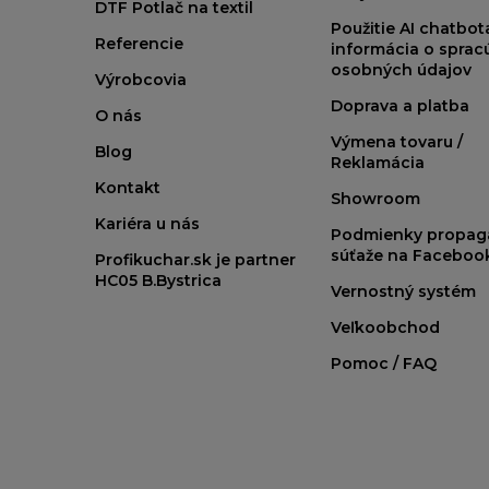
DTF Potlač na textil
Použitie AI chatbo
Referencie
informácia o sprac
osobných údajov
Výrobcovia
Doprava a platba
O nás
Výmena tovaru /
Blog
Reklamácia
Kontakt
Showroom
Kariéra u nás
Podmienky propag
súťaže na Faceboo
Profikuchar.sk je partner
HC05 B.Bystrica
Vernostný systém
Veľkoobchod
Pomoc / FAQ