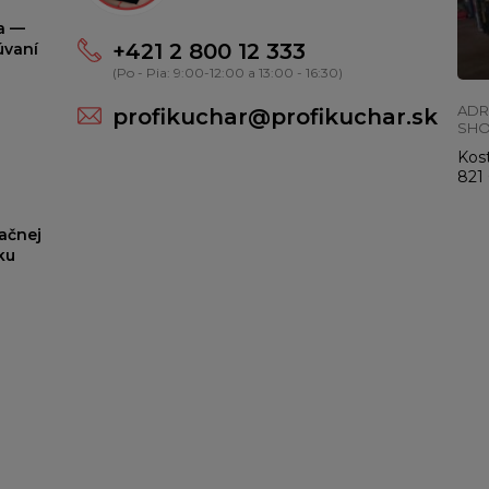
ta —
+421 2 800 12 333
úvaní
(Po - Pia: 9:00-12:00 a 13:00 - 16:30)
ADR
profikuchar@profikuchar.sk
SH
Kost
821 
ačnej
ku