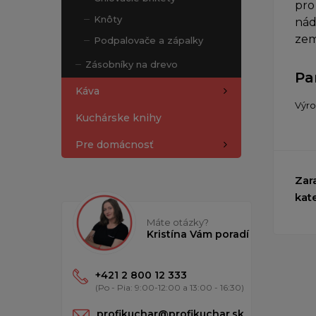
pro
Knôty
nád
ze
Podpalovače a zápalky
Zásobníky na drevo
Pa
Káva
Výr
Kuchárske knihy
Pre domácnosť
Zar
kat
Máte otázky?
Kristína Vám poradí
+421 2 800 12 333
(Po - Pia: 9:00-12:00 a 13:00 - 16:30)
profikuchar@profikuchar.sk