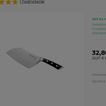
1
hodnotenie
250 ks 
Skladom 
3-4 praco
objednaní
32,8
26,67 €
Hmotnos
Výrobca