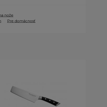
 na nože
n
Pre domácnosť