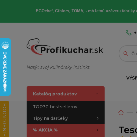
EGOchef, Giblors, TOMA, - má letnú uzáveru fabriky 
+
Nasýť svoj kulinársky inštinkt.
VÝŠI
Katalóg produktov
HODNOTENIE OBCHODU
TOP30 bestsellerov
Tipy na darčeky
Tes
%
AKCIA %