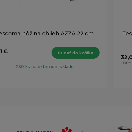
escoma nôž na chlieb AZZA 22 cm
Tes
1 €
Pridať do košíka
32,
H
s DPH
250 ks na externom sklade