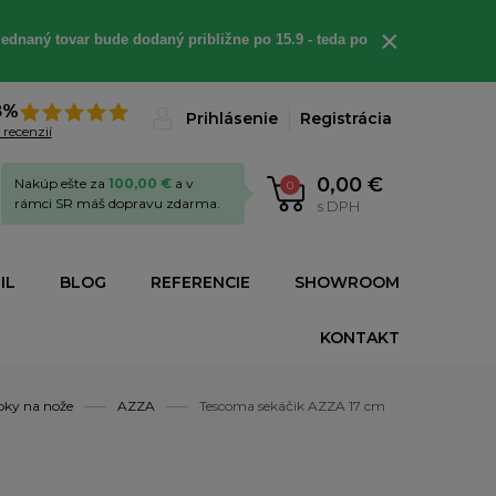
×
ednaný tovar bude dodaný približne po 15.9 - teda po
8%
Prihlásenie
Registrácia
 recenzií
0,00 €
Nakúp ešte za
100,00 €
a v
0
rámci SR máš dopravu zdarma.
s DPH
IL
BLOG
REFERENCIE
SHOWROOM
KONTAKT
loky na nože
AZZA
Tescoma sekáčik AZZA 17 cm