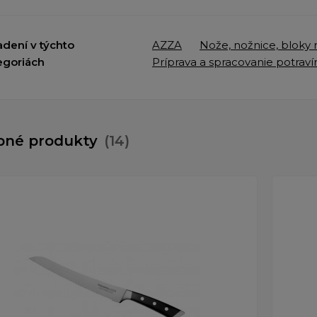
adení v týchto
AZZA
Nože, nožnice, bloky
egoriách
Príprava a spracovanie potraví
bné produkty
(14)