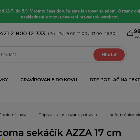
od 28.7. do 5.9. V tomto čase doručujeme len tovar skladom. Ostatný obj
naskladnení a znovu otvorení prevádzok výrobcov.
9
421 2 800 12 333
(Po - Pia: 9:00-12:00 a 13:00 - 16:30)
545
Hľadať
VKY
GRAVÍROVANIE DO KOVU
DTF POTLAČ NA TEXT
Pre domácnosť
Príprava a spracovanie potravín
Nože, nožnice, b
coma sekáčik AZZA 17 cm