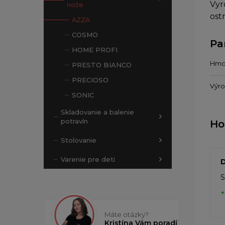
Vyr
nože
ost
AZZA
COSMO
Pa
HOME PROFI
Hmo
PRESTO BIANCO
PRECIOSO
Výr
SONIC
Skladovanie a balenie
potravín
Ho
Stolovanie
Varenie pre deti
D
S
Máte otázky?
Kristína Vám poradí