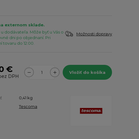
na externom sklade.
u dodávateľa. Môže byť u Vás o
Možnosti dopravy
vné dni po objednaní. Pri
 tovaru do 12:00.
0 €
Vložiť do košíka
bez DPH
ť
0,41
kg
Tescoma