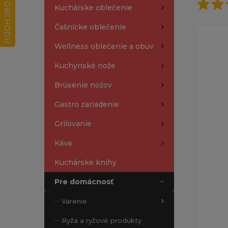
Kuchárske oblečenie
Čašnícke oblečenie
Wellness oblečenie a obuv
Kuchynské nože
Brúsenie nožov
Gastro zariadenie
Grilovanie
Káva
Kuchárske knihy
Pre domácnosť
Varenie
Ryža a ryžové produkty