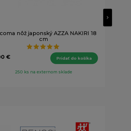
coma nôž japonský AZZA NAKIRI 18
Tes
cm
32,
00 €
s DPH
Pridať do košíka
250 ks na externom sklade