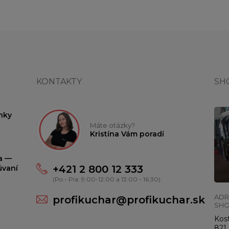
KONTAKTY
SH
nky
Máte otázky?
Kristína Vám poradí
ta —
+421 2 800 12 333
úvaní
(Po - Pia: 9:00-12:00 a 13:00 - 16:30)
ADR
profikuchar@profikuchar.sk
SH
Kost
821 