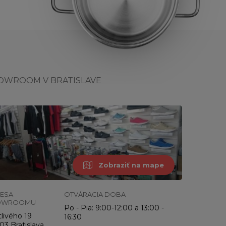
OWROOM V BRATISLAVE
Zobraziť na mape
ESA
OTVÁRACIA DOBA
OWROOMU
Po - Pia: 9:00-12:00 a 13:00 -
livého 19
16:30
03 Bratislava