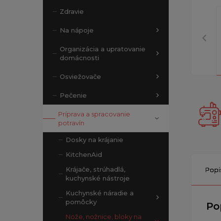
Zdravie
Na nápoje
Organizácia a upratovanie
domácnosti
Osviežovače
Pečenie
Príprava a spracovanie
potravín
Dosky na krájanie
KitchenAid
Krájače, strúhadlá,
Popi
kuchynské nástroje
Kuchynské náradie a
pomôcky
Po
Nože, nožnice, bloky na