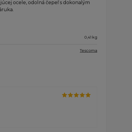
úcej ocele, odolná čepeľ s dokonalým
áruka.
0,41
kg
Tescoma