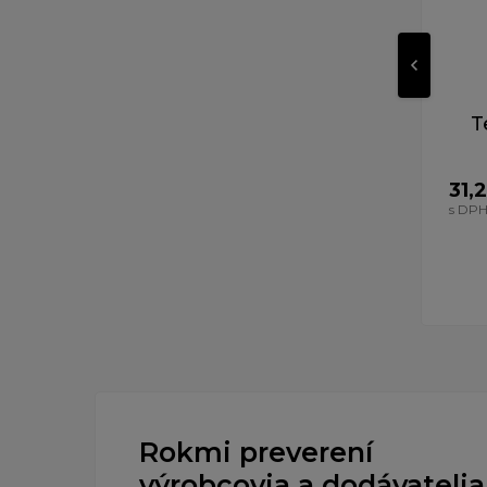
T
31,2
s DP
Rokmi preverení
výrobcovia a dodávatelia