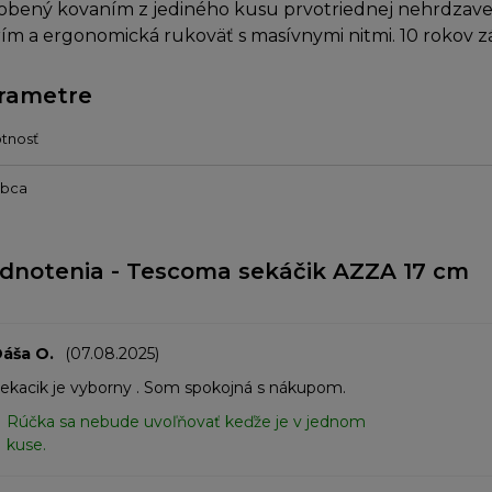
obený kovaním z jediného kusu prvotriednej nehrdzavej
rím a ergonomická rukoväť s masívnymi nitmi. 10 rokov z
rametre
tnosť
obca
dnotenia - Tescoma sekáčik AZZA 17 cm
áša O.
(07.08.2025)
ekacik je vyborny . Som spokojná s nákupom.
Rúčka sa nebude uvoľňovať keďže je v jednom
kuse.