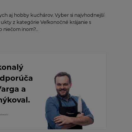
ch aj hobby kuchárov. Vyber si najvhodnejší
dukty z kategórie Veľkonočné krájanie s
o niečom inom?...
konalý
 Odporúča
Varga a
nýkoval.