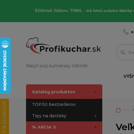
EGOchef, Giblors, TOMA, - má letnú uzáveru fabriky 
+
Nasýť svoj kulinársky inštinkt.
VÝŠI
Katalóg produktov
HODNOTENIE OBCHODU
TOP30 bestsellerov
Tipy na darčeky
Veľ
%
AKCIA %