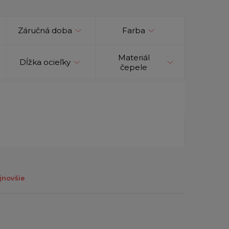
Záručná doba
Farba
Materiál
Dĺžka ocieľky
čepele
jnovšie