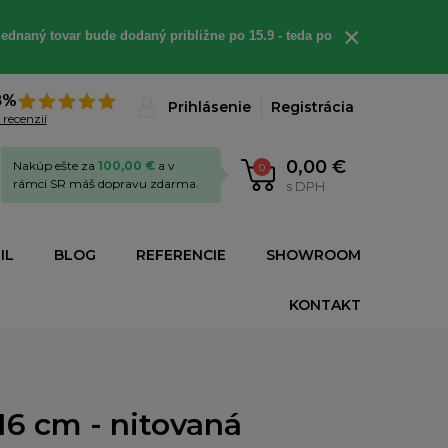
×
ednaný tovar bude dodaný približne po 15.9 - teda po
8%
Prihlásenie
Registrácia
 recenzií
0,00 €
Nakúp ešte za
100,00 €
a v
0
rámci SR máš dopravu zdarma.
s DPH
IL
BLOG
REFERENCIE
SHOWROOM
KONTAKT
16 cm - nitovaná