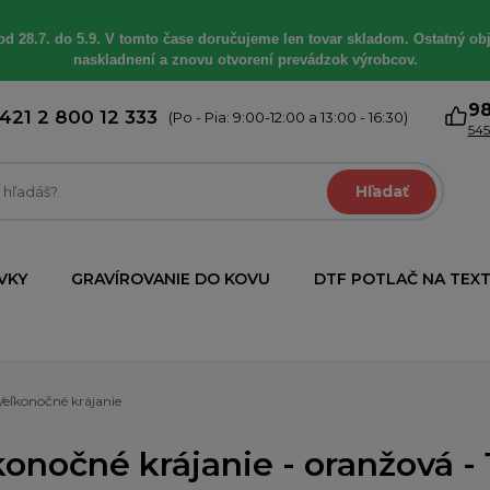
od 28.7. do 5.9. V tomto čase doručujeme len tovar skladom. Ostatný obj
naskladnení a znovu otvorení prevádzok výrobcov.
9
421 2 800 12 333
(Po - Pia: 9:00-12:00 a 13:00 - 16:30)
545
Hľadať
VKY
GRAVÍROVANIE DO KOVU
DTF POTLAČ NA TEXT
Veľkonočné krájanie
konočné krájanie - oranžová - 