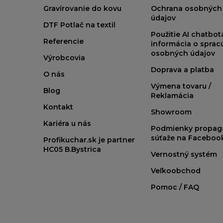
Gravírovanie do kovu
Ochrana osobných
údajov
DTF Potlač na textil
Použitie AI chatbo
Referencie
informácia o sprac
osobných údajov
Výrobcovia
Doprava a platba
O nás
Výmena tovaru /
Blog
Reklamácia
Kontakt
Showroom
Kariéra u nás
Podmienky propag
súťaže na Faceboo
Profikuchar.sk je partner
HC05 B.Bystrica
Vernostný systém
Veľkoobchod
Pomoc / FAQ