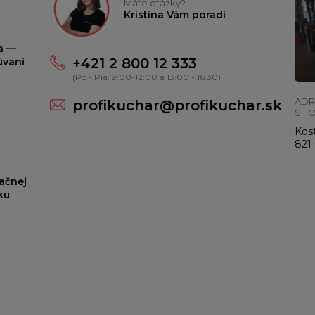
Máte otázky?
Kristína Vám poradí
ta —
+421 2 800 12 333
úvaní
(Po - Pia: 9:00-12:00 a 13:00 - 16:30)
ADR
profikuchar@profikuchar.sk
SH
Kost
821 
ačnej
ku