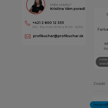
Máte otázky?
Kristína Vám poradí
+421 2 800 12 333
(Po - Pia: 9:00-12:00 a 13:00 - 16:30)
Farba
profikuchar@profikuchar.sk
M
ru
FARBA
oran
Zoradiť:
Zobrazený
Pre profí