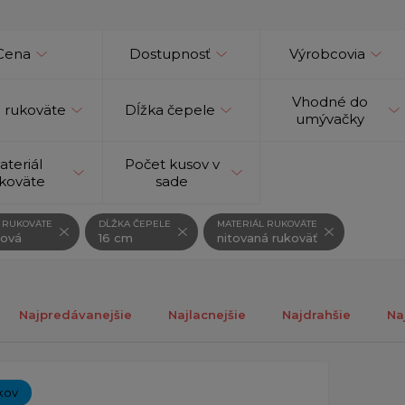
Cena
Dostupnosť
Výrobcovia
Vhodné do
 rukoväte
Dĺžka čepele
umývačky
ateriál
Počet kusov v
koväte
sade
 RUKOVÄTE
DĹŽKA ČEPELE
MATERIÁL RUKOVÄTE
žová
16 cm
nitovaná rukoväť
Najpredávanejšie
Najlacnejšie
Najdrahšie
Na
ch 1-1 z 1 záznamu.
kov