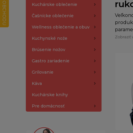
ruk
Kuchárske oblečenie
Veľkono
Čašnícke oblečenie
produkt
Wellness oblečenie a obuv
paramet
Zobraziť 
Kuchynské nože
Brúsenie nožov
Gastro zariadenie
Grilovanie
Káva
Kuchárske knihy
Pre domácnosť