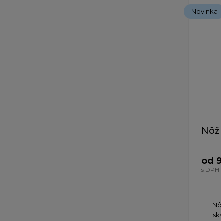
Novinka
Nôž
od 9
s DPH
Nô
sk