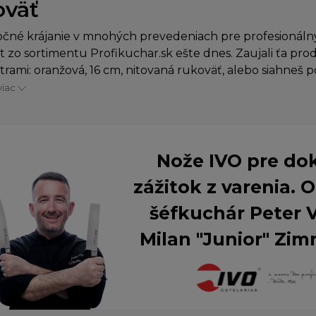
oväť
čné krájanie v mnohých prevedeniach pre profesionálny
 zo sortimentu Profikuchar.sk ešte dnes. Zaujali ťa pro
rami: oranžová, 16 cm, nitovaná rukoväť, alebo siahneš p
viac
Nože IVO pre do
zážitok z varenia.
šéfkuchár Peter 
Milan "Junior" Zim