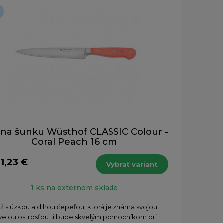
 na šunku Wüsthof CLASSIC Colour -
Coral Peach 16 cm
1,23 €
Vybrať variant
1 ks na externom sklade
ž s úzkou a dlhou čepeľou, ktorá je známa svojou
velou ostrosťou ti bude skvelým pomocníkom pri