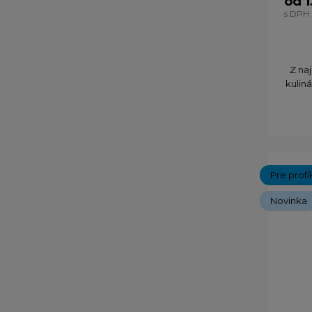
od 1
s DPH
Z na
kulin
Pre profí
Novinka