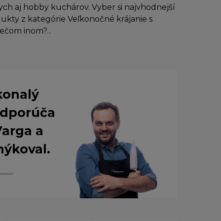
ch aj hobby kuchárov. Vyber si najvhodnejší
dukty z kategórie Veľkonočné krájanie s
iečom inom?...
konalý
 Odporúča
Varga a
nýkoval.