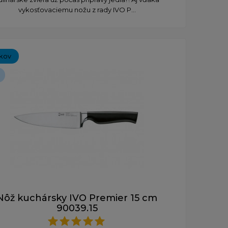
vykosťovaciemu nožu z rady IVO P...
íkov
Nôž kuchársky IVO Premier 15 cm
90039.15