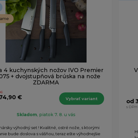
čame
a 4 kuchynských nožov IVO Premier
V
075 + dvojstupňová brúska na nože
ZDARMA
 €
174,90 €
Vybrať variant
od 
s DPH
Skladom
, piatok 7. 8. u vás
inársky výhodný set ! Kvalitné, ostré nože, s ktorými
H
anie bude doslova s vášňou, teraz ešte výhodnejšie
k