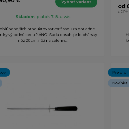
30,90 €
Vybrať variant
od 
s DPH
Skladom
, piatok 7. 8. u vás
jobľúbenejších produktov vytvoriť sadu za poriadne
ársky výhodnú cenu ? ÁNO! Sada obsahuje kuchársky
H
nôž 20cm, ​nôž na zelenin...
k
kov
Pre prof
Novinka