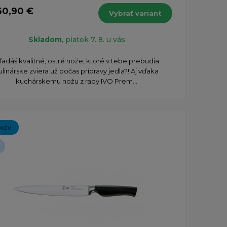
60,90 €
Vybrať variant
Skladom
, piatok 7. 8. u vás
ľadáš kvalitné, ostré nože, ktoré v tebe prebudia
ulinárske zviera už počas prípravy jedla?! Aj vďaka
kuchárskemu nožu z rady IVO Prem...
íkov