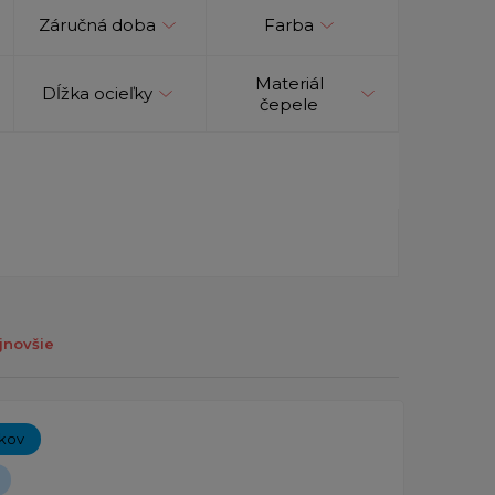
Záručná doba
Farba
Materiál
Dĺžka ocieľky
čepele
jnovšie
íkov