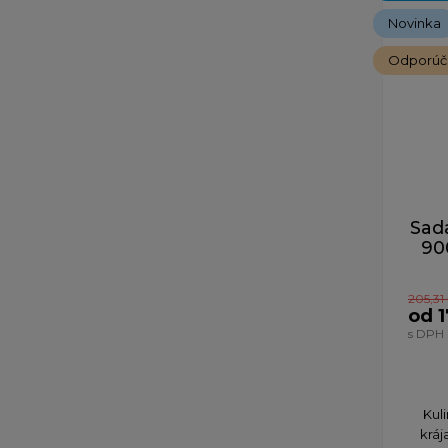
Novinka
Odporú
Sad
90
205,31
od 
s DPH
​Kul
kráj