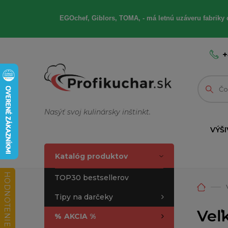
EGOchef, Giblors, TOMA, - má letnú uzáveru fabriky 
+
Nasýť svoj kulinársky inštinkt.
VÝŠI
Katalóg produktov
HODNOTENIE OBCHODU
TOP30 bestsellerov
Tipy na darčeky
Veľk
%
AKCIA %