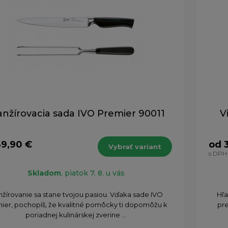
anžírovacia sada IVO Premier 90011
V
69,90 €
od 
Vybrať variant
s DPH
Skladom
, piatok 7. 8. u vás
nžírovanie sa stane tvojou pasiou. Vďaka sade IVO
Hľa
ier, pochopíš, že kvalitné pomôcky ti dopomôžu k
pre
poriadnej kulinárskej zverine ...