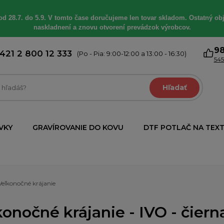
od 28.7. do 5.9. V tomto čase doručujeme len tovar skladom. Ostatný obj
naskladnení a znovu otvorení prevádzok výrobcov.
9
421 2 800 12 333
(Po - Pia: 9:00-12:00 a 13:00 - 16:30)
545
Hľadať
VKY
GRAVÍROVANIE DO KOVU
DTF POTLAČ NA TEXT
Veľkonočné krájanie
onočné krájanie - IVO - čiern