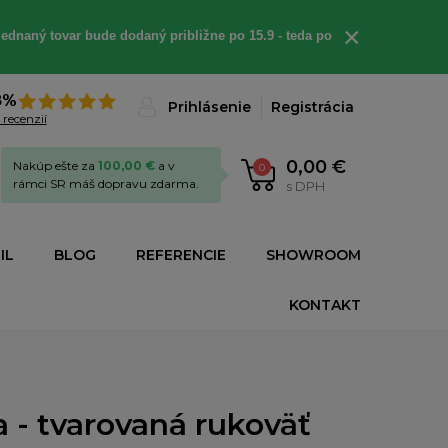
×
ednaný tovar bude dodaný približne po 15.9 - teda po
8%
Prihlásenie
Registrácia
 recenzií
0,00 €
Nakúp ešte za
100,00 €
a v
0
rámci SR máš dopravu zdarma.
s DPH
IL
BLOG
REFERENCIE
SHOWROOM
KONTAKT
a - tvarovaná rukoväť