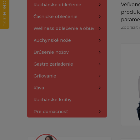
Veľkono
Kuchárske oblečenie
produkt
Čašnícke oblečenie
paramet
Zobraziť 
Wellness oblečenie a obuv
Kuchynské nože
Brúsenie nožov
Gastro zariadenie
Grilovanie
Káva
Kuchárske knihy
Pre domácnosť