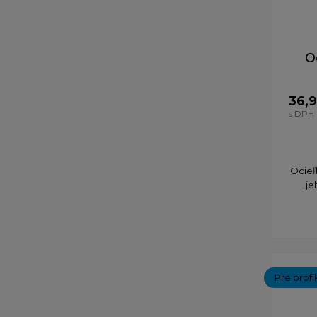
O
36,
s DPH
Ocieľ
je
Pre profí