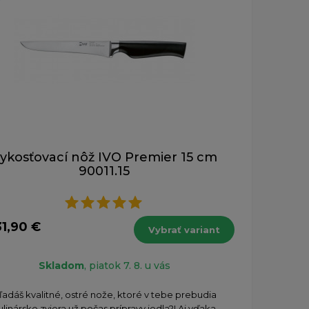
ykosťovací nôž IVO Premier 15 cm
90011.15
31,90 €
Vybrať variant
Skladom
, piatok 7. 8. u vás
ľadáš kvalitné, ostré nože, ktoré v tebe prebudia
ulinárske zviera už počas prípravy jedla?! Aj vďaka