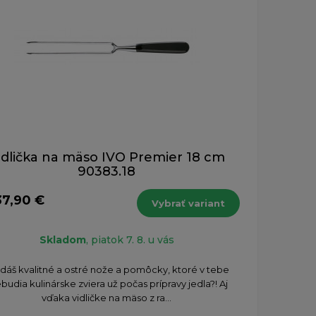
idlička na mäso IVO Premier 18 cm
90383.18
37,90 €
Vybrať variant
Skladom
, piatok 7. 8. u vás
dáš kvalitné a ostré nože a pomôcky, ktoré v tebe
budia kulinárske zviera už počas prípravy jedla?! Aj
vďaka vidličke na mäso z ra...