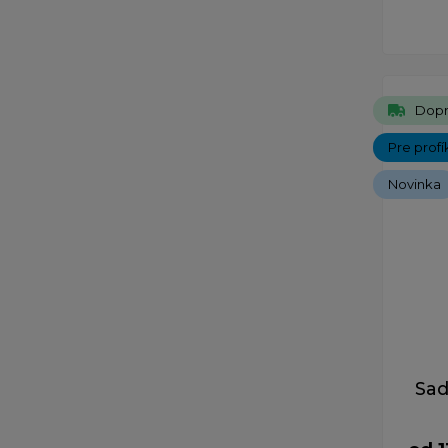
Dopr
Pre profí
Novinka
Sad