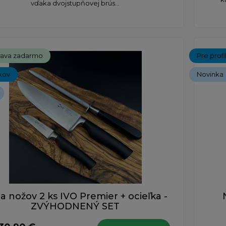
vďaka dvojstupňovej brús...
ava zadarmo
Pre prof
kov
Novinka
a nožov 2 ks IVO Premier + ocieľka -
ZVÝHODNENÝ SET