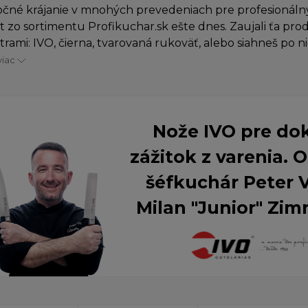
čné krájanie v mnohých prevedeniach pre profesionálny
 zo sortimentu Profikuchar.sk ešte dnes. Zaujali ťa pro
rami: IVO, čierna, tvarovaná rukoväť, alebo siahneš po n
viac
Nože IVO pre do
zážitok z varenia.
šéfkuchár Peter 
Milan "Junior" Zim