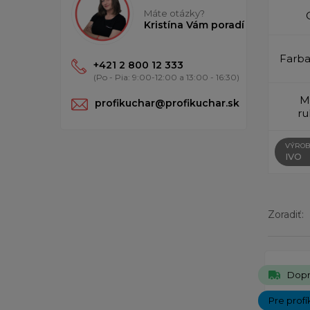
Máte otázky?
Kristína Vám poradí
Farba
+421 2 800 12 333
(Po - Pia: 9:00-12:00 a 13:00 - 16:30)
M
profikuchar@profikuchar.sk
ru
VÝROB
IVO
Zoradiť:
Zobrazený
Dopr
Pre profí