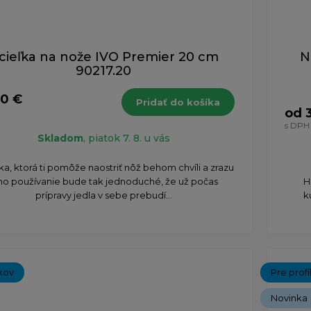
cieľka na nože IVO Premier 20 cm
N
90217.20
90 €
Pridať do košíka
od 
s DPH
Skladom
, piatok 7. 8. u vás
ka, ktorá ti pomôže naostriť nôž behom chvíli a zrazu
ho používanie bude tak jednoduché, že už počas
H
prípravy jedla v sebe prebudí...
k
kov
Pre prof
Novinka