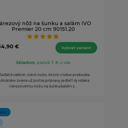
árezový nôž na šunku a salám IVO
Premier 20 cm 90151.20
34,90 €
Vybrať variant
Skladom
, piatok 7. 8. u vás
ľadáš kvalitné, ostré nože, ktoré v tebe prebudia
ulinárske zviera už počas prípravy jedla?! Aj vďaka
nárezovému nožu na šunku/salám z...
íkov