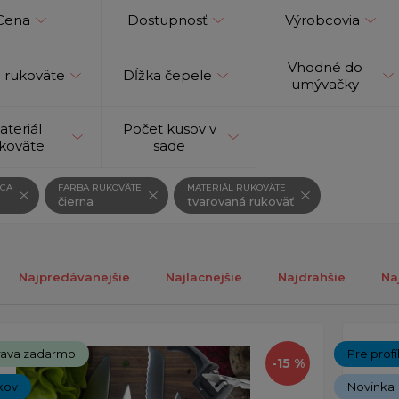
Cena
Dostupnosť
Výrobcovia
Vhodné do
 rukoväte
Dĺžka čepele
umývačky
ateriál
Počet kusov v
koväte
sade
CA
FARBA RUKOVÄTE
MATERIÁL RUKOVÄTE
čierna
tvarovaná rukoväť
Najpredávanejšie
Najlacnejšie
Najdrahšie
Na
ch 1-13 z celkovo 13 záznamov.
ava zadarmo
Pre prof
-15 %
kov
Novinka