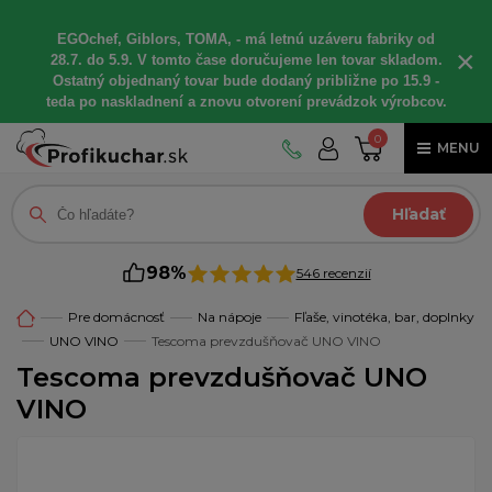
EGOchef, Giblors, TOMA, - má letnú uzáveru fabriky od
×
28.7. do 5.9. V tomto čase doručujeme len tovar skladom.
Ostatný objednaný tovar bude dodaný približne po 15.9 -
teda po naskladnení a znovu otvorení prevádzok výrobcov.
0
MENU
Hľadať
98%
546 recenzií
Pre domácnosť
Na nápoje
Fľaše, vinotéka, bar, doplnky
UNO VINO
Tescoma prevzdušňovač UNO VINO
Tescoma prevzdušňovač UNO
VINO