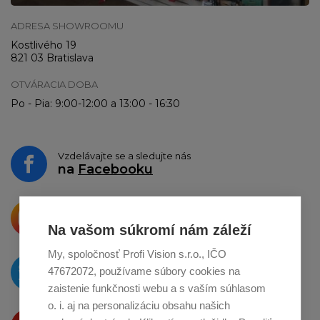
ADRESA SHOWROOMU
Kostlivého 19
821 03 Bratislava
OTVÁRACIA DOBA
Po - Pia: 9:00-12:00 a 13:00 - 16:30
Vzdelávajte se a sledujte nás
na
Facebooku
Krásne produkty si priamo hovoria
o zdieľanie na
Instagrame
Na vašom súkromí nám záleží
My, spoločnosť Profi Vision s.r.o., IČO
O novinkách píšeme
47672072, používame súbory cookies na
na
Twitteri
zaistenie funkčnosti webu a s vaším súhlasom
o. i. aj na personalizáciu obsahu našich
Produkty Vám predstavujeme