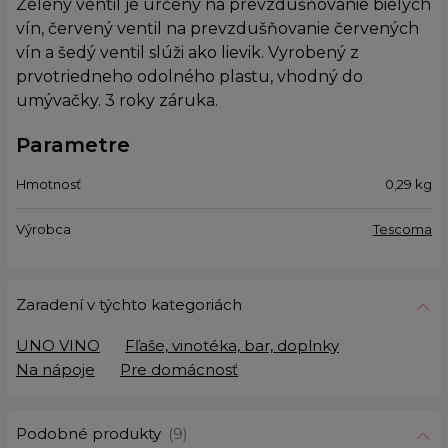
Zelený ventil je určený na prevzdušňovanie bielych
vín, červený ventil na prevzdušňovanie červených
vín a šedý ventil slúži ako lievik. Vyrobený z
prvotriedneho odolného plastu, vhodný do
umývačky. 3 roky záruka.
Parametre
Hmotnosť
0,29
kg
Výrobca
Tescoma
Zaradení v týchto kategoriách
UNO VINO
Fľaše, vinotéka, bar, doplnky
Na nápoje
Pre domácnosť
Podobné produkty
(9)