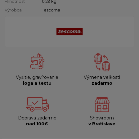
Hmotnosť
0,29
kg
Výrobca
Tescoma
Vyšitie, gravírovanie
Výmena veľkosti
loga a textu
zadarmo
Doprava zadarmo
Showroom
nad 100€
v Bratislave