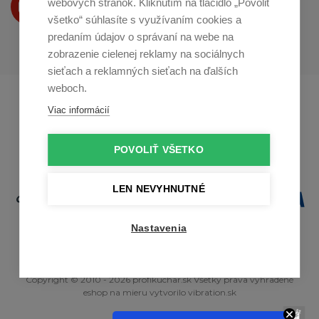
webových stránok. Kliknutím na tlačidlo „Povoliť
na
Youtube
všetko“ súhlasíte s využívaním cookies a
predaním údajov o správaní na webe na
zobrazenie cielenej reklamy na sociálnych
sieťach a reklamných sieťach na ďalších
weboch.
Profikuchař.cz
Profikoch.at
Viac informácií
Profiszakacs.hu
POVOLIŤ VŠETKO
LEN NEVYHNUTNÉ
Nastavenia
Copyright © 2010 - 2026 profikuchar.sk Všetky práva vyhradené
eshop na mieru
vytvorilo
vibration.sk