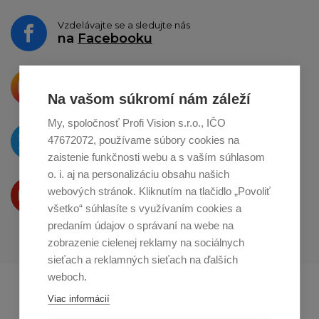
Vzdelávajte se a sledujte nás
na
Facebooku
Krásne produkty si priamo hovoria
o zdieľanie na
Instagrame
Na vašom súkromí nám záleží
My, spoločnosť Profi Vision s.r.o., IČO
O novinkách píšeme
47672072, používame súbory cookies na
na
Twitteri
zaistenie funkčnosti webu a s vaším súhlasom
o. i. aj na personalizáciu obsahu našich
Produkty Vám predstavujeme
webových stránok. Kliknutím na tlačidlo „Povoliť
na
Youtube
všetko“ súhlasíte s využívaním cookies a
predaním údajov o správaní na webe na
zobrazenie cielenej reklamy na sociálnych
sieťach a reklamných sieťach na ďalších
weboch.
Profikuchař.cz
Profikoch.at
Viac informácií
Profiszakacs.hu