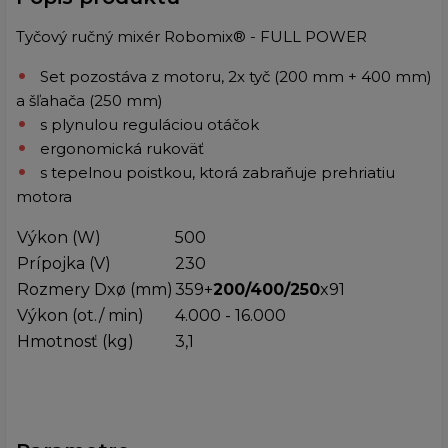
Tyčový ručný mixér Robomix® - FULL POWER
Set pozostáva z motoru, 2x tyč (200 mm + 400 mm)
a šľahača (250 mm)
s plynulou reguláciou otáčok
ergonomická rukoväť
s tepelnou poistkou, ktorá zabraňuje prehriatiu
motora
Výkon (W
)
500
Prípojka (V)
230
Rozmery Dxø (mm)
359+
200/400/250
x91
Výkon (ot./ min)
4.000 - 16.000
Hmotnosť (kg)
3,1