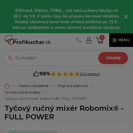
EGOchef, Giblors, TOMA, - má letnú uzáveru fabriky od
×
28.7. do 5.9. V tomto čase doručujeme len tovar skladom.
Ostatný objednaný tovar bude dodaný približne po 15.9 -
teda po naskladnení a znovu otvorení prevádzok výrobcov.
0
MENU
Hľadať
98%
545 recenzií
Gastro zariadenie
Príprava potravín
Tyčové ručné mixéry
Tyčový ručný mixér Robomix® - FULL POWER
Tyčový ručný mixér Robomix® -
FULL POWER