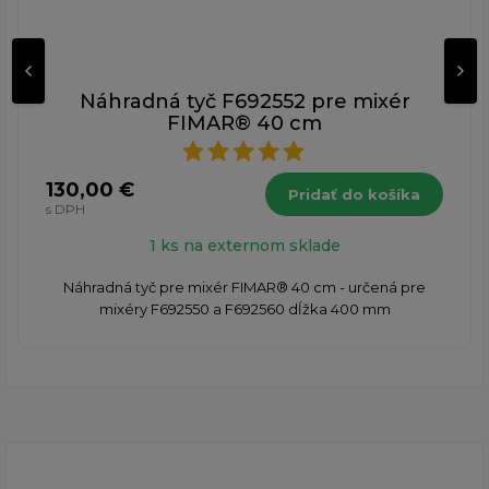
Náhradná tyč F692552 pre mixér
FIMAR® 40 cm
130,00 €
Pridať do košíka
s DPH
1 ks na externom sklade
Náhradná tyč pre mixér FIMAR® 40 cm - určená pre
mixéry F692550 a F692560 dĺžka 400 mm