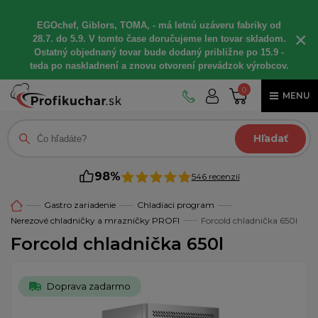
EGOchef, Giblors, TOMA, - má letnú uzáveru fabriky od
×
28.7. do 5.9. V tomto čase doručujeme len tovar skladom.
Ostatný objednaný tovar bude dodaný približne po 15.9 -
teda po naskladnení a znovu otvorení prevádzok výrobcov.
0
MENU
Hľadať
98%
546 recenzií
Gastro zariadenie
Chladiaci program
Nerezové chladničky a mrazničky PROFI
Forcold chladnička 650l
Forcold chladnička 650l
Doprava zadarmo