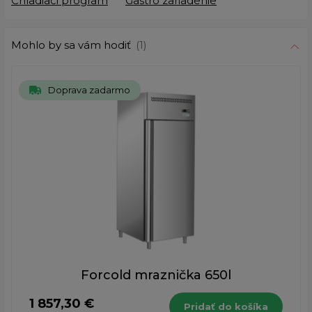
Chladiaci program
Gastro zariadenie
Mohlo by sa vám hodiť
(1)
Doprava zadarmo
Forcold mraznička 650l
1 857,30 €
Pridať do košíka