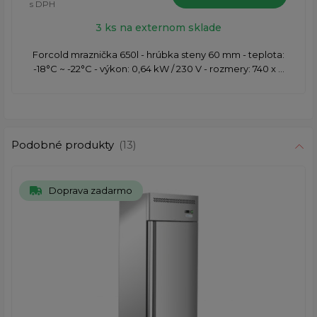
s DPH
3 ks na externom sklade
Forcold mraznička 650l - hrúbka steny 60 mm - teplota:
-18°C ~ -22°C - výkon: 0,64 kW / 230 V - rozmery: 740 x ...
Podobné produkty
(13)
Doprava zadarmo