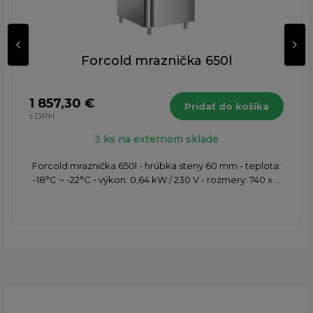
Forcold mraznička 650l
1 857,30 €
Pridať do košíka
s DPH
3 ks na externom sklade
Forcold mraznička 650l - hrúbka steny 60 mm - teplota:
-18°C ~ -22°C - výkon: 0,64 kW / 230 V - rozmery: 740 x ...