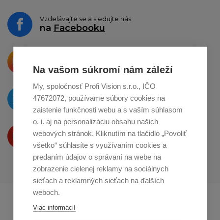
Vzdelávajte se a sledujte nás
na
Facebooku
Krásne produkty si priamo hovoria
o zdieľanie na
Instagrame
Na vašom súkromí nám záleží
My, spoločnosť Profi Vision s.r.o., IČO
O novinkách píšeme
47672072, používame súbory cookies na
na
Twitteri
zaistenie funkčnosti webu a s vaším súhlasom
o. i. aj na personalizáciu obsahu našich
Produkty Vám predstavujeme
webových stránok. Kliknutím na tlačidlo „Povoliť
na
Youtube
všetko“ súhlasíte s využívaním cookies a
predaním údajov o správaní na webe na
zobrazenie cielenej reklamy na sociálnych
sieťach a reklamných sieťach na ďalších
weboch.
Profikuchař.cz
Profikoch.at
Viac informácií
Profiszakacs.hu