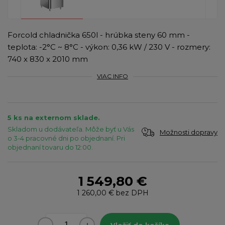
Forcold chladnička 650l - hrúbka steny 60 mm -
teplota: -2°C ~ 8°C - výkon: 0,36 kW / 230 V - rozmery:
740 x 830 x 2010 mm
VIAC INFO
5 ks na externom sklade.
Skladom u dodávateľa. Môže byť u Vás
Možnosti dopravy
o 3-4 pracovné dni po objednaní. Pri
objednaní tovaru do 12:00.
1 549,80 €
1 260,00 €
bez DPH
Vložiť do košíka