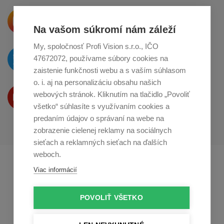
Krásne produkty si priamo hovoria
o zdieľanie na
Instagrame
Na vašom súkromí nám záleží
My, spoločnosť Profi Vision s.r.o., IČO
O novinkách píšeme
47672072, používame súbory cookies na
na
Twitteri
zaistenie funkčnosti webu a s vaším súhlasom
o. i. aj na personalizáciu obsahu našich
Produkty Vám predstavujeme
webových stránok. Kliknutím na tlačidlo „Povoliť
na
Youtube
všetko“ súhlasíte s využívaním cookies a
predaním údajov o správaní na webe na
zobrazenie cielenej reklamy na sociálnych
sieťach a reklamných sieťach na ďalších
weboch.
Profikuchař.cz
Profikoch.at
Viac informácií
Profiszakacs.hu
POVOLIŤ VŠETKO