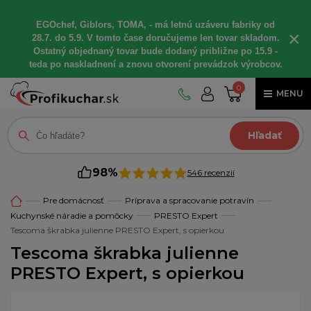
EGOchef, Giblors, TOMA, - má letnú uzáveru fabriky od
×
28.7. do 5.9. V tomto čase doručujeme len tovar skladom.
Ostatný objednaný tovar bude dodaný približne po 15.9 -
teda po naskladnení a znovu otvorení prevádzok výrobcov.
0
MENU
Hľadať
98%
546 recenzií
Pre domácnosť
Príprava a spracovanie potravín
Kuchynské náradie a pomôcky
PRESTO Expert
Tescoma škrabka julienne PRESTO Expert, s opierkou
Tescoma škrabka julienne
PRESTO Expert, s opierkou