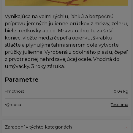
Vynikajúca na veľmi rýchlu, ľahkú a bezpečnú
prípravu jemných julienne prúžkov z mrkvy, zeleru,
bielej reďkovky a pod. Mrkvu uchopte za širší
koniec, vložte medzi čepeľ a opierku, škrabku
stlačte a plynulými ťahmi smerom dole vytvorte
prúžky julienne. Vyrobená z odolného plastu, čepeľ
z prvotriednej nehrdzavejúcej ocele. Vhodná do
umývačky. 3 roky záruka.
Parametre
Hmotnosť
0,04
kg
Výrobca
Tescoma
Zaradení v týchto kategoriách