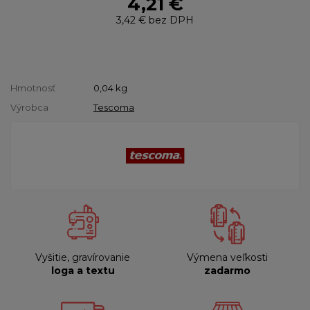
4,21 €
3,42 €
bez DPH
Hmotnosť
0,04
kg
Výrobca
Tescoma
Vyšitie, gravírovanie
Výmena veľkosti
loga a textu
zadarmo