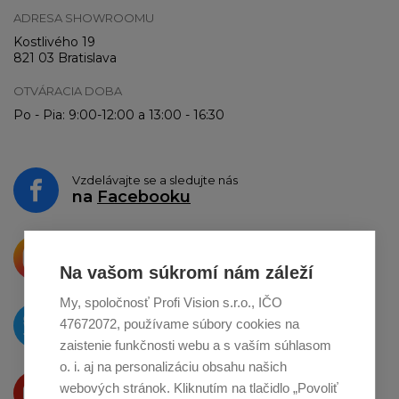
ADRESA SHOWROOMU
Kostlivého 19
821 03 Bratislava
OTVÁRACIA DOBA
Po - Pia: 9:00-12:00 a 13:00 - 16:30
Vzdelávajte se a sledujte nás
na
Facebooku
Krásne produkty si priamo hovoria
o zdieľanie na
Instagrame
Na vašom súkromí nám záleží
My, spoločnosť Profi Vision s.r.o., IČO
O novinkách píšeme
47672072, používame súbory cookies na
na
Twitteri
zaistenie funkčnosti webu a s vaším súhlasom
o. i. aj na personalizáciu obsahu našich
Produkty Vám predstavujeme
webových stránok. Kliknutím na tlačidlo „Povoliť