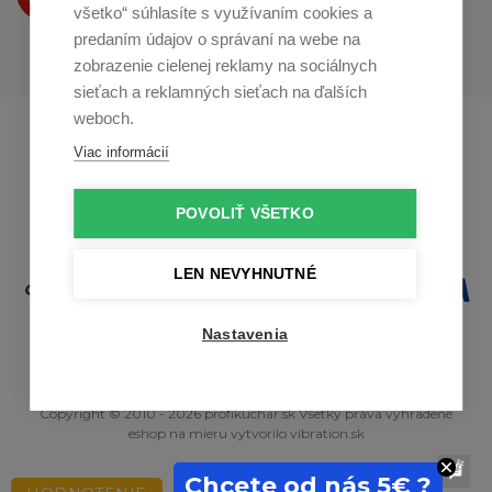
na
Youtube
všetko“ súhlasíte s využívaním cookies a
predaním údajov o správaní na webe na
zobrazenie cielenej reklamy na sociálnych
sieťach a reklamných sieťach na ďalších
weboch.
Profikuchař.cz
Profikoch.at
Viac informácií
Profiszakacs.hu
POVOLIŤ VŠETKO
LEN NEVYHNUTNÉ
Nastavenia
Copyright © 2010 - 2026 profikuchar.sk Všetky práva vyhradené
eshop na mieru
vytvorilo
vibration.sk
Chcete od nás 5€ ?