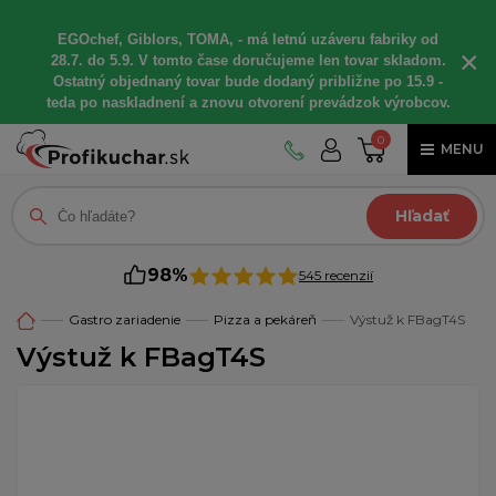
EGOchef, Giblors, TOMA, - má letnú uzáveru fabriky od
×
28.7. do 5.9. V tomto čase doručujeme len tovar skladom.
Ostatný objednaný tovar bude dodaný približne po 15.9 -
teda po naskladnení a znovu otvorení prevádzok výrobcov.
0
MENU
Hľadať
98%
545 recenzií
Gastro zariadenie
Pizza a pekáreň
Výstuž k FBagT4S
Výstuž k FBagT4S