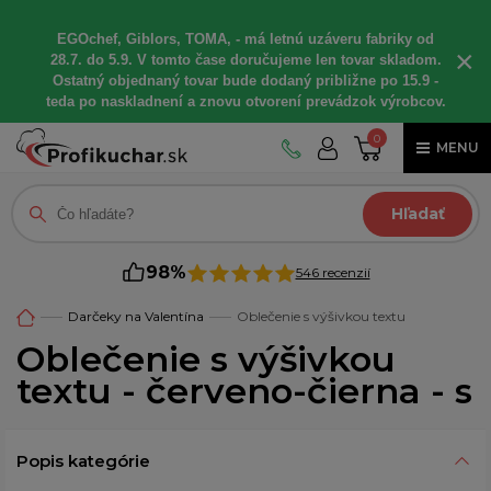
EGOchef, Giblors, TOMA, - má letnú uzáveru fabriky od
×
28.7. do 5.9. V tomto čase doručujeme len tovar skladom.
Ostatný objednaný tovar bude dodaný približne po 15.9 -
teda po naskladnení a znovu otvorení prevádzok výrobcov.
0
MENU
Hľadať
98%
546 recenzií
Darčeky na Valentína
Oblečenie s výšivkou textu
Oblečenie s výšivkou
textu - červeno-čierna - s
Popis kategórie