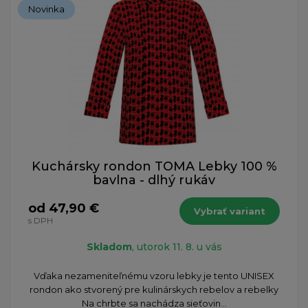
Novinka
Kuchársky rondon TOMA Lebky 100 %
bavlna - dlhý rukáv
od 47,90 €
Vybrať variant
s DPH
Skladom
, utorok 11. 8. u vás
​Vďaka nezameniteľnému vzoru lebky je tento UNISEX
rondon ako stvorený pre kulinárskych rebelov a rebelky
Na chrbte sa nachádza sieťovin...