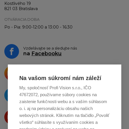
Kostlivého 19
821 03 Bratislava
OTVÁRACIA DOBA
Po - Pia: 9:00-12:00 a 13:00 - 16:30
Vzdelávajte se a sledujte nás
na
Facebooku
Krásne produkty si priamo hovoria
o zdieľanie na
Instagrame
Na vašom súkromí nám záleží
My, spoločnosť Profi Vision s.r.o., IČO
O novinkách píšeme
47672072, používame súbory cookies na
na
Twitteri
zaistenie funkčnosti webu a s vaším súhlasom
o. i. aj na personalizáciu obsahu našich
Produkty Vám predstavujeme
webových stránok. Kliknutím na tlačidlo „Povoliť
na
Youtube
všetko“ súhlasíte s využívaním cookies a