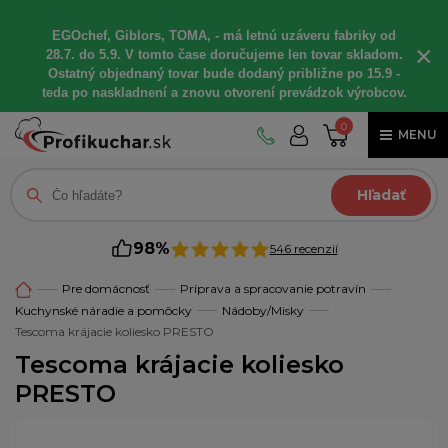
EGOchef, Giblors, TOMA, - má letnú uzáveru fabriky od
×
28.7. do 5.9. V tomto čase doručujeme len tovar skladom.
Ostatný objednaný tovar bude dodaný približne po 15.9 -
teda po naskladnení a znovu otvorení prevádzok výrobcov.
0
MENU
Hľadať
98%
546 recenzií
Pre domácnosť
Príprava a spracovanie potravín
Kuchynské náradie a pomôcky
Nádoby/Misky
Tescoma krájacie koliesko PRESTO
Tescoma krájacie koliesko
PRESTO