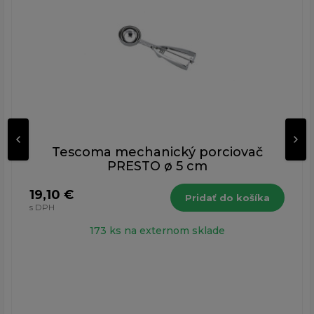
Tescoma mechanický porciovač
PRESTO ø 5 cm
19,10 €
Pridať do košíka
s DPH
173 ks na externom sklade