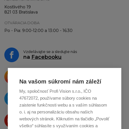
Kostlivého 19
821 03 Bratislava
OTVÁRACIA DOBA
Po - Pia: 9:00-12:00 a 13:00 - 16:30
Vzdelávajte se a sledujte nás
na
Facebooku
Krásne produkty si priamo hovoria
o zdieľanie na
Instagrame
Na vašom súkromí nám záleží
My, spoločnosť Profi Vision s.r.o., IČO
O novinkách píšeme
47672072, používame súbory cookies na
na
Twitteri
zaistenie funkčnosti webu a s vaším súhlasom
o. i. aj na personalizáciu obsahu našich
Produkty Vám predstavujeme
webových stránok. Kliknutím na tlačidlo „Povoliť
na
Youtube
všetko“ súhlasíte s využívaním cookies a