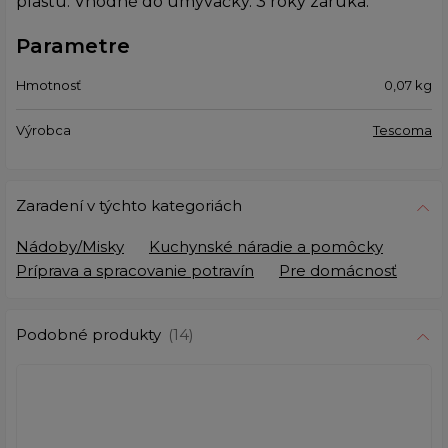
plastu. Vhodné do umývačky. 3 roky záruka.
Parametre
Hmotnosť
0,07
kg
Výrobca
Tescoma
Zaradení v týchto kategoriách
Nádoby/Misky
Kuchynské náradie a pomôcky
Príprava a spracovanie potravín
Pre domácnosť
Podobné produkty
(14)