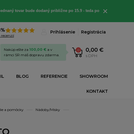
×
ednaný tovar bude dodaný približne po 15.9 - teda po
8%
Prihlásenie
Registrácia
 recenzií
0,00 €
Nakúp ešte za
100,00 €
a v
0
rámci SR máš dopravu zdarma.
s DPH
IL
BLOG
REFERENCIE
SHOWROOM
KONTAKT
die a pomôcky
Nádoby/Misky
TO