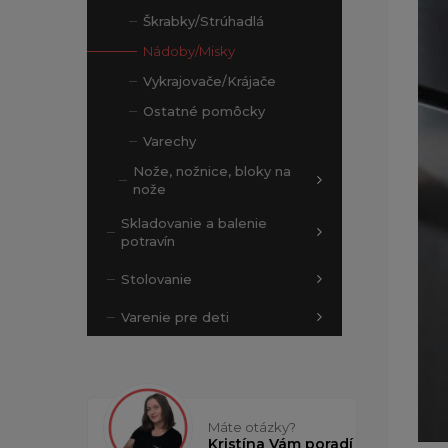
Škrabky/Strúhadlá
Nádoby/Misky
Vykrajovače/Krájače
Ostatné pomôcky
Varechy
Nože, nožnice, bloky na
nože
Skladovanie a balenie
potravín
Stolovanie
Varenie pre deti
Máte otázky?
Kristína Vám poradí