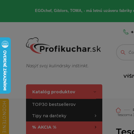
EGOchef, Giblors, TOMA, - má letnú uzáveru fabriky 
+
Nasýť svoj kulinársky inštinkt.
VÝŠI
Katalóg produktov
HODNOTENIE OBCHODU
TOP30 bestsellerov
Tescoma 
Tipy na darčeky
%
AKCIA %
Tes