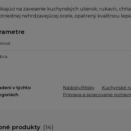
ikajúci na zavesenie kuchynských utierok, rukavíc, chňap
otriednej nehrdzavejúcej ocele, opatrený kvalitnou lepi
rametre
tnosť
obca
adení v týchto
Nádoby/Misky
Kuchynské n
egoriách
Príprava a spracovanie potraví
bné produkty
(14)