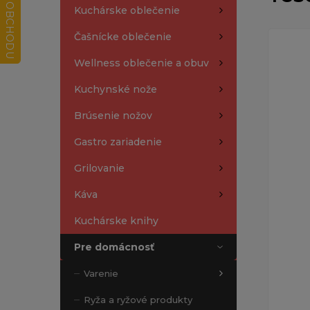
Kuchárske oblečenie
Čašnícke oblečenie
Wellness oblečenie a obuv
Kuchynské nože
Brúsenie nožov
Gastro zariadenie
Grilovanie
Káva
Kuchárske knihy
Pre domácnosť
Varenie
Ryža a ryžové produkty