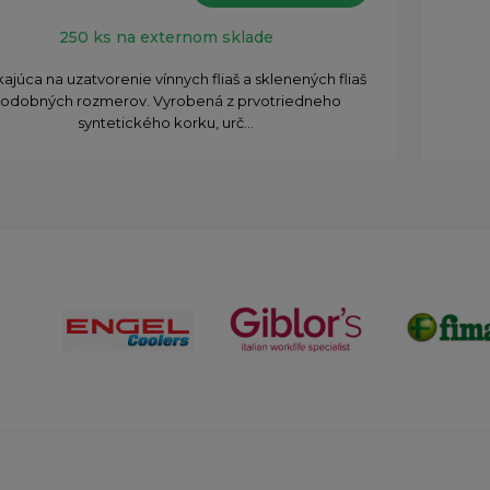
H
250 ks na externom sklade
kajúca na uzatvorenie vínnych fliaš a sklenených fliaš
odobných rozmerov. Vyrobená z prvotriedneho
syntetického korku, urč...