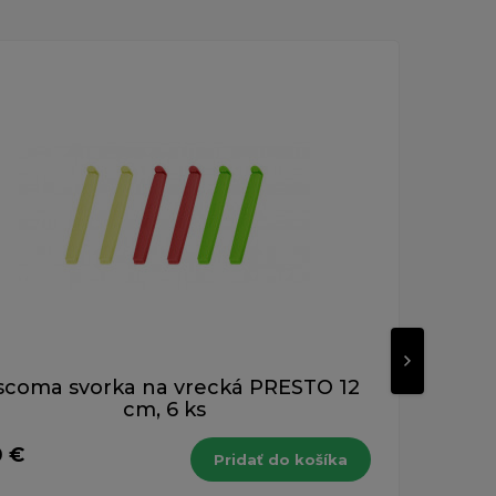
scoma svorka na vrecká PRESTO 12
cm, 6 ks
0 €
8,4
Pridať do košíka
s DPH