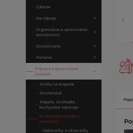
Zdravie
Na nápoje
Organizácia a upratovanie
domácnosti
Osviežovače
Pečenie
Príprava a spracovanie
potravín
Dosky na krájanie
KitchenAid
Popi
Krájače, strúhadlá,
kuchynské nástroje
Kuchynské náradie a
Po
pomôcky
Naberačky a obracačky