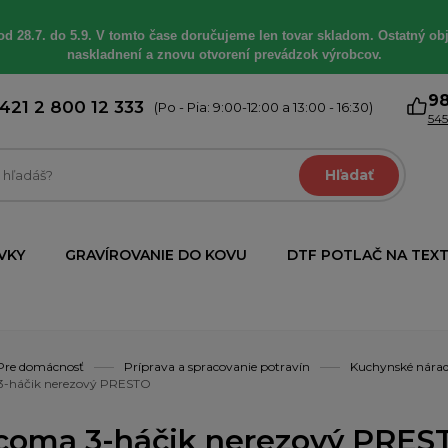
od 28.7. do 5.9. V tomto čase doručujeme len tovar skladom. Ostatný obj
naskladnení a znovu otvorení prevádzok výrobcov.
9
421 2 800 12 333
(Po - Pia: 9:00-12:00 a 13:00 - 16:30)
545
Hľadať
VKY
GRAVÍROVANIE DO KOVU
DTF POTLAČ NA TEXT
Pre domácnosť
Príprava a spracovanie potravín
Kuchynské nára
3-háčik nerezový PRESTO
coma 3-háčik nerezový PRES