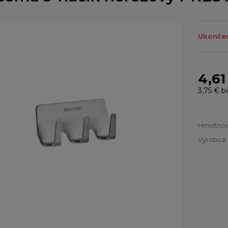
Ukončen
4,61
3,75 €
b
Hmotnos
Výrobca