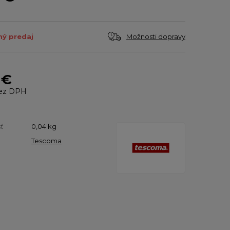
Možnosti dopravy
ý predaj
 €
ez DPH
ť
0,04
kg
Tescoma