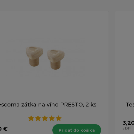
escoma zátka na víno PRESTO, 2 ks
Te
3,2
0 €
s DPH
Pridať do košíka