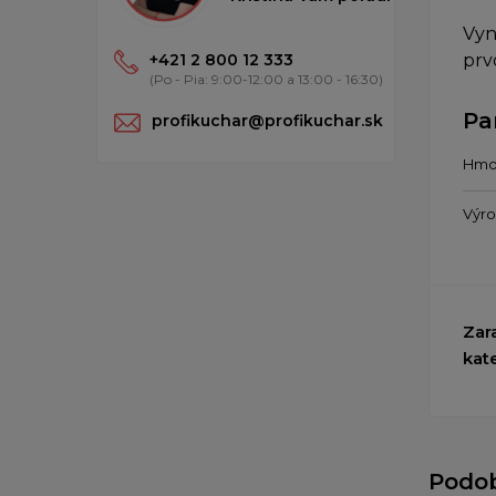
Vyn
+421 2 800 12 333
prv
(Po - Pia: 9:00-12:00 a 13:00 - 16:30)
Pa
profikuchar@profikuchar.sk
Hmo
Výr
Zar
kat
Podo