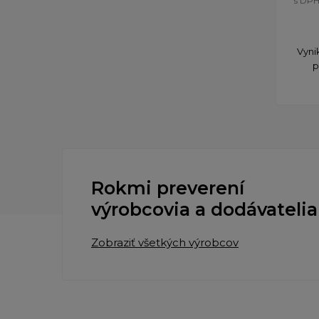
s DP
Vyni
p
Rokmi preverení
výrobcovia a dodávatelia
Zobraziť všetkých výrobcov