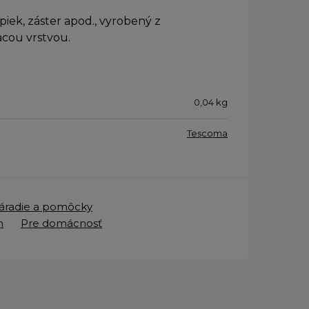
iek, záster apod., vyrobený z
acou vrstvou.
0,04
kg
Tescoma
áradie a pomôcky
n
Pre domácnosť