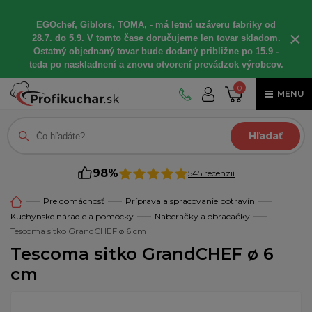
EGOchef, Giblors, TOMA, - má letnú uzáveru fabriky od
×
28.7. do 5.9. V tomto čase doručujeme len tovar skladom.
Ostatný objednaný tovar bude dodaný približne po 15.9 -
teda po naskladnení a znovu otvorení prevádzok výrobcov.
0
MENU
Hľadať
98%
545 recenzií
Pre domácnosť
Príprava a spracovanie potravín
Kuchynské náradie a pomôcky
Naberačky a obracačky
Tescoma sitko GrandCHEF ø 6 cm
Tescoma sitko GrandCHEF ø 6
cm