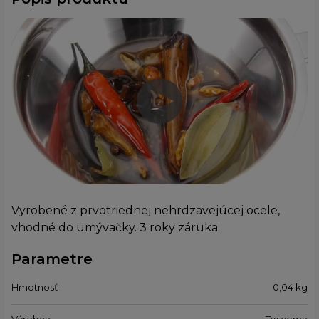
Vyrobené z prvotriednej nehrdzavejúcej ocele,
vhodné do umývačky. 3 roky záruka.
Parametre
Hmotnosť
0,04
kg
Výrobca
Tescoma