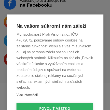
Vzdelávajte se a sledujte nás
na
Facebooku
Krásne produkty si priamo hovoria
o zdieľanie na
Instagrame
Na vašom súkromí nám záleží
My, spoločnosť Profi Vision s.r.o., IČO
O novinkách píšeme
47672072, používame súbory cookies na
na
Twitteri
zaistenie funkčnosti webu a s vaším súhlasom
o. i. aj na personalizáciu obsahu našich
Produkty Vám predstavujeme
webových stránok. Kliknutím na tlačidlo „Povoliť
na
Youtube
všetko“ súhlasíte s využívaním cookies a
predaním údajov o správaní na webe na
zobrazenie cielenej reklamy na sociálnych
sieťach a reklamných sieťach na ďalších
weboch.
Profikuchař.cz
Profikoch.at
Viac informácií
Profiszakacs.hu
POVOLIŤ VŠETKO