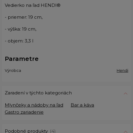
Vedierko na ľad HENDI®
- priemer: 19 cm,
- výška: 19 cm,
- objem: 3,3 l
Parametre
Výrobca
Hendi
Zaradení v týchto kategoriách
Mlynčeky a nádoby na ľad
Bar a káva
Gastro zariadenie
Podobné produkty
(4)