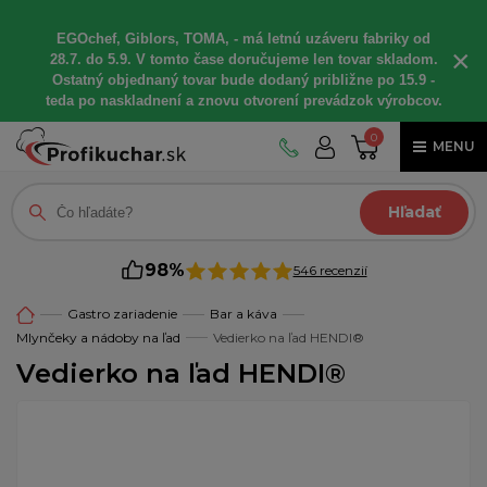
EGOchef, Giblors, TOMA, - má letnú uzáveru fabriky od
×
28.7. do 5.9. V tomto čase doručujeme len tovar skladom.
Ostatný objednaný tovar bude dodaný približne po 15.9 -
teda po naskladnení a znovu otvorení prevádzok výrobcov.
0
MENU
Hľadať
98%
546 recenzií
Gastro zariadenie
Bar a káva
Mlynčeky a nádoby na ľad
Vedierko na ľad HENDI®
Vedierko na ľad HENDI®