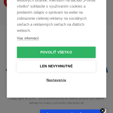
webových stránok. Kliknutím na tlačidlo „Povoliť
na
Youtube
všetko“ súhlasíte s využívaním cookies a
predaním údajov o správaní na webe na
zobrazenie cielenej reklamy na sociálnych
sieťach a reklamných sieťach na ďalších
weboch.
Profikuchař.cz
Profikoch.at
Viac informácií
Profiszakacs.hu
POVOLIŤ VŠETKO
LEN NEVYHNUTNÉ
Nastavenia
Copyright © 2010 - 2026 profikuchar.sk Všetky práva vyhradené
eshop na mieru
vytvorilo
vibration.sk