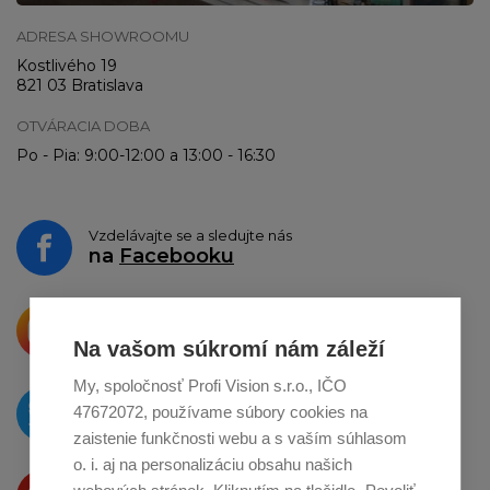
ADRESA SHOWROOMU
Kostlivého 19
821 03 Bratislava
OTVÁRACIA DOBA
Po - Pia: 9:00-12:00 a 13:00 - 16:30
Vzdelávajte se a sledujte nás
na
Facebooku
Krásne produkty si priamo hovoria
o zdieľanie na
Instagrame
Na vašom súkromí nám záleží
My, spoločnosť Profi Vision s.r.o., IČO
O novinkách píšeme
47672072, používame súbory cookies na
na
Twitteri
zaistenie funkčnosti webu a s vaším súhlasom
o. i. aj na personalizáciu obsahu našich
Produkty Vám predstavujeme