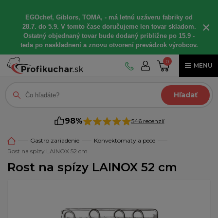
EGOchef, Giblors, TOMA, - má letnú uzáveru fabriky od
×
28.7. do 5.9. V tomto čase doručujeme len tovar skladom.
Ostatný objednaný tovar bude dodaný približne po 15.9 -
teda po naskladnení a znovu otvorení prevádzok výrobcov.
0
MENU
Hľadať
98%
546 recenzií
Gastro zariadenie
Konvektomaty a pece
Rost na spízy LAINOX 52 cm
Rost na spízy LAINOX 52 cm