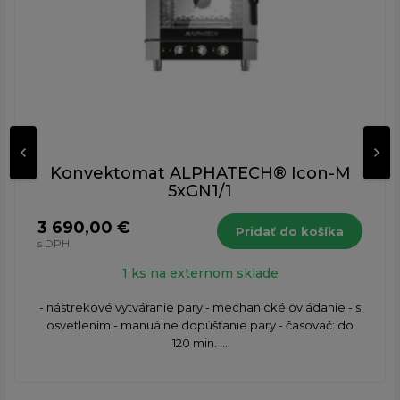
Konvektomat ALPHATECH® Icon-M
5xGN1/1
3 690,00 €
Pridať do košíka
s DPH
1 ks na externom sklade
- nástrekové vytváranie pary - mechanické ovládanie - s
osvetlením - manuálne dopúšťanie pary - časovač: do
120 min. ...