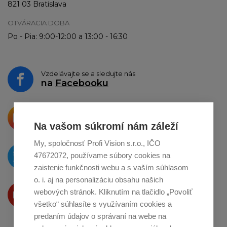
821 03 Bratislava
OTVÁRACIA DOBA
Po - Pia: 9:00-12:00 a 13:00 - 16:30
Vzdelávajte se a sledujte nás
na
Facebooku
Krásne produkty si priamo hovoria
o zdieľanie na
Instagrame
Na vašom súkromí nám záleží
My, spoločnosť Profi Vision s.r.o., IČO
O novinkách píšeme
47672072, používame súbory cookies na
na
Twitteri
zaistenie funkčnosti webu a s vaším súhlasom
o. i. aj na personalizáciu obsahu našich
Produkty Vám predstavujeme
webových stránok. Kliknutím na tlačidlo „Povoliť
na
Youtube
všetko“ súhlasíte s využívaním cookies a
predaním údajov o správaní na webe na