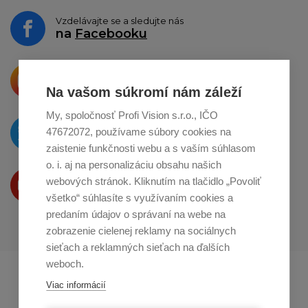
Vzdelávajte se a sledujte nás
na
Facebooku
Krásne produkty si priamo hovoria
o zdieľanie na
Instagrame
Na vašom súkromí nám záleží
My, spoločnosť Profi Vision s.r.o., IČO
O novinkách píšeme
47672072, používame súbory cookies na
na
Twitteri
zaistenie funkčnosti webu a s vaším súhlasom
o. i. aj na personalizáciu obsahu našich
Produkty Vám predstavujeme
webových stránok. Kliknutím na tlačidlo „Povoliť
na
Youtube
všetko“ súhlasíte s využívaním cookies a
predaním údajov o správaní na webe na
zobrazenie cielenej reklamy na sociálnych
sieťach a reklamných sieťach na ďalších
weboch.
Profikuchař.cz
Profikoch.at
Viac informácií
Profiszakacs.hu