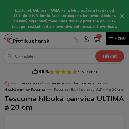
EGOchef, Giblors, TOMA, - má letnú uzáveru fabriky od
×
28.7. do 5.9. V tomto čase doručujeme len tovar skladom.
Ostatný objednaný tovar bude dodaný približne po 15.9 -
teda po naskladnení a znovu otvorení prevádzok výrobcov.
0
MENU
Hľadať
98%
545 recenzií
Pre domácnosť
Varenie
Panvice Tescoma
Hlboké panvice Tescoma
Tescoma hlboká panvica ULTIMA ø 20 cm
Tescoma hlboká panvica ULTIMA
ø 20 cm