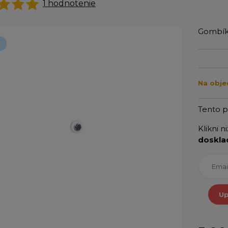
1
hodnotenie
Gombík
Na obje
Tento 
Klikni n
doskla
Up