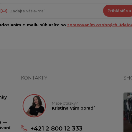
Prihlásiť sa
doslaním e-mailu súhlasíte so
spracovaním osobných údajov
KONTAKTY
SH
nky
Máte otázky?
Kristína Vám poradí
ta —
+421 2 800 12 333
úvaní