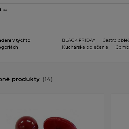
obca
adení v týchto
BLACK FRIDAY
Gastro oble
egoriách
Kuchárske oblečenie
Gombí
bné produkty
(14)