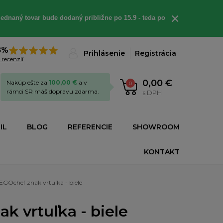
×
ednaný tovar bude dodaný približne po 15.9 - teda po
8%
Prihlásenie
Registrácia
 recenzií
0,00 €
Nakúp ešte za
100,00 €
a v
0
rámci SR máš dopravu zdarma.
s DPH
IL
BLOG
REFERENCIE
SHOWROOM
KONTAKT
GOchef znak vrtuľka - biele
 vrtuľka - biele