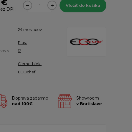
 €
Vložiť do košíka
ez DPH
24 mesiacov
Plast
sov v
12
Čierno-biela
EGOchef
Doprava zadarmo
Showroom
nad 100€
v Bratislave