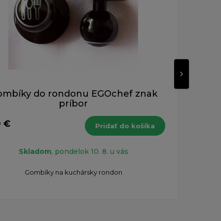
ombíky do rondonu EGOchef znak
príbor
0 €
5,90
Pridať do košíka
s DPH
Skladom
, pondelok 10. 8. u vás
Gombíky na kuchársky rondon