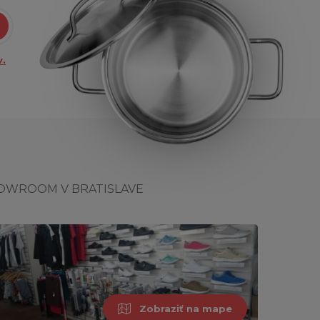
.
OWROOM V BRATISLAVE
Zobraziť na mape