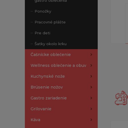
gastro oblečenia
Ponožky
Pracovné plášte
Pre deti
Šatky okolo krku
Čašnícke oblečenie
Wellness oblečenie a obuv
Kuchynské nože
Brúsenie nožov
Gastro zariadenie
Grilovanie
Káva