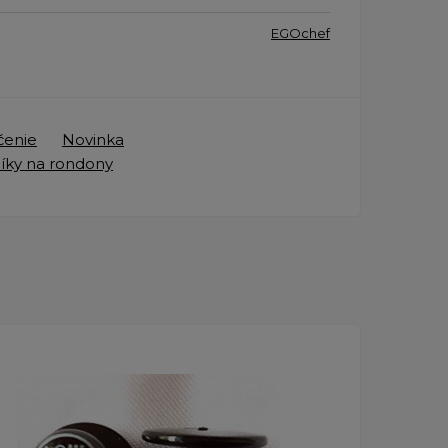
EGOchef
čenie
Novinka
ky na rondony