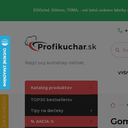
EGOchef, Giblors, TOMA, - má letnú uzáveru fabriky 
+
Nasýť svoj kulinársky inštinkt.
VÝŠI
Katalóg produktov
HODNOTENIE OBCHODU
TOP30 bestsellerov
Tipy na darčeky
Gom
%
AKCIA %