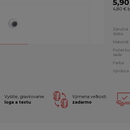
5,90
4,80 €
b
Záručná
doba
Materiál
Počet ku
sade
Farba
Výrobca
Vyšitie, gravírovanie
Výmena veľkosti
loga a textu
zadarmo