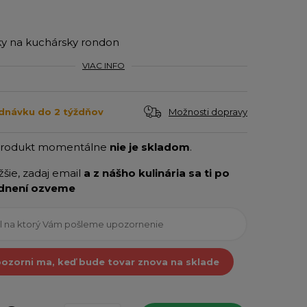
y na kuchársky rondon
VIAC INFO
Možnosti dopravy
dnávku do 2 týždňov
produkt momentálne
nie je skladom
.
ižšie, zadaj email
a z nášho kulinária sa ti po
dnení ozveme
ozorni ma, keď bude tovar znova na sklade