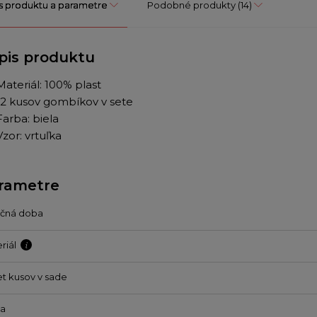
s produktu a parametre
Podobné produkty
(14)
pis produktu
Materiál: 100% plast
12 kusov gombíkov v sete
Farba: biela
Vzor: vrtuľka
rametre
učná doba
riál
t kusov v sade
ba