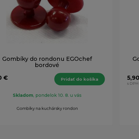
Gombíky do rondonu EGOchef
G
bordové
0 €
5,9
Pridať do košíka
H
s DPH
Skladom
, pondelok 10. 8. u vás
Gombíky na kuchársky rondon