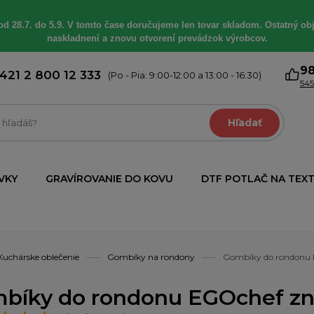
od 28.7. do 5.9. V tomto čase doručujeme len tovar skladom. Ostatný obj
naskladnení a znovu otvorení prevádzok výrobcov.
9
421 2 800 12 333
(Po - Pia: 9:00-12:00 a 13:00 - 16:30)
545
Hľadať
VKY
GRAVÍROVANIE DO KOVU
DTF POTLAČ NA TEXT
Kuchárske oblečenie
Gombíky na rondony
Gombíky do rondonu E
bíky do rondonu EGOchef znak