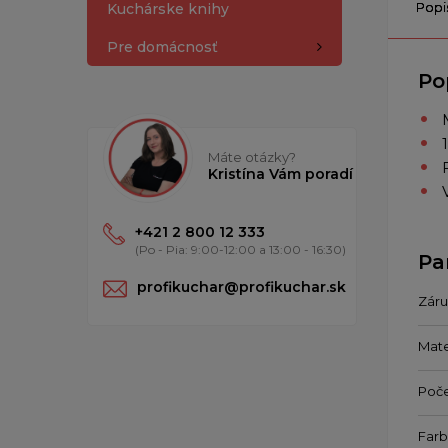
Popi
Kuchárske knihy
Pre domácnosť
Po
Máte otázky?
Kristína Vám poradí
+421 2 800 12 333
(Po - Pia: 9:00-12:00 a 13:00 - 16:30)
Pa
profikuchar@profikuchar.sk
Zár
Mate
Poče
Far