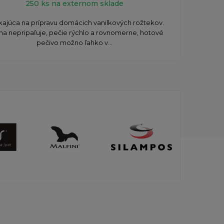
250 ks na externom sklade
kajúca na prípravu domácich vanilkových rožtekov.
Vyn
a nepripaľuje, pečie rýchlo a rovnomerne, hotové
pečie
pečivo možno ľahko v...