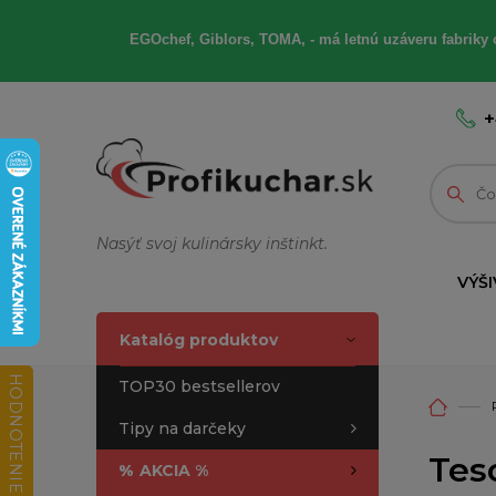
EGOchef, Giblors, TOMA, - má letnú uzáveru fabriky 
+
Nasýť svoj kulinársky inštinkt.
VÝŠI
Katalóg produktov
HODNOTENIE OBCHODU
TOP30 bestsellerov
Tipy na darčeky
Tes
%
AKCIA %