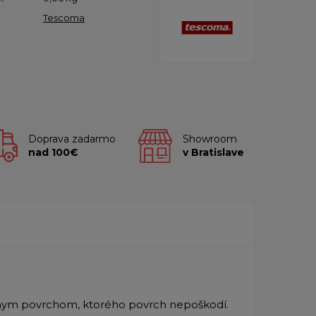
Tescoma
Doprava zadarmo
Showroom
nad 100€
v Bratislave
éznym povrchom, ktorého povrch nepoškodí.