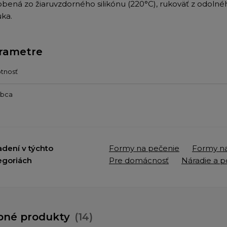
obená zo žiaruvzdorného silikónu (220°C), rukoväť z odoln
uka.
rametre
tnosť
obca
adení v týchto
Formy na pečenie
Formy na
egoriách
Pre domácnosť
Náradie a 
bné produkty
(14)