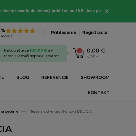
×
ednaný tovar bude dodaný približne po 15.9 - teda po
8%
Prihlásenie
Registrácia
 recenzií
0,00 €
Nakúp ešte za
100,00 €
a v
0
rámci SR máš dopravu zdarma.
s DPH
IL
BLOG
REFERENCIE
SHOWROOM
KONTAKT
na pečenie
Tescoma stierka silikónová DELÍCIA
CIA