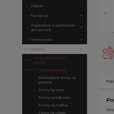
Zdravie
Na nápoje
Organizácia a upratovanie
domácnosti
Osviežovače
Pečenie
Formy na pečenie a
plechy
Formy na pečenie
Rozkladacie formy na
Popi
pečenie
Formy na torty
Formy na bábovku
Po
Formy na muffiny
Vho
Formy na chlieb