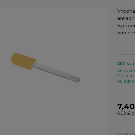
Vhodná 
antiad
Vyroben
odolnéh
250 ks 
Skladom 
3-4 praco
objednaní
7,40
6,02 €
b
Hmotnos