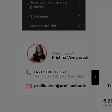
Skladovanie a balenie
potravín
Stolovanie
Varenie pre deti
Máte otázky?
Kristína Vám poradí
+421 2 800 12 333
(Po - Pia: 9:00-12:00 a 13:00 - 16:30)
T
profikuchar@profikuchar.sk
8,2
s DP