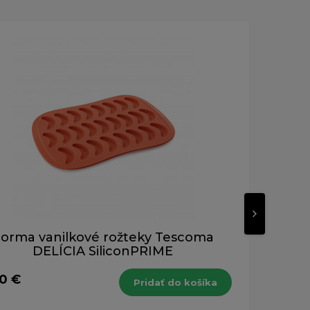
orma vanilkové rožteky Tescoma
Fo
DELÍCIA SiliconPRIME
00 €
26,
Pridať do košíka
s DPH