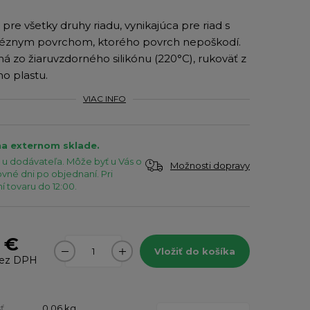
pre všetky druhy riadu, vynikajúca pre riad s
héznym povrchom, ktorého povrch nepoškodí.
á zo žiaruvzdorného silikónu (220°C), rukoväť z
o plastu.
VIAC INFO
na externom sklade.
u dodávateľa. Môže byť u Vás o
Možnosti dopravy
vné dni po objednaní. Pri
 tovaru do 12:00.
 €
Vložiť do košíka
ez DPH
ť
0,06
kg