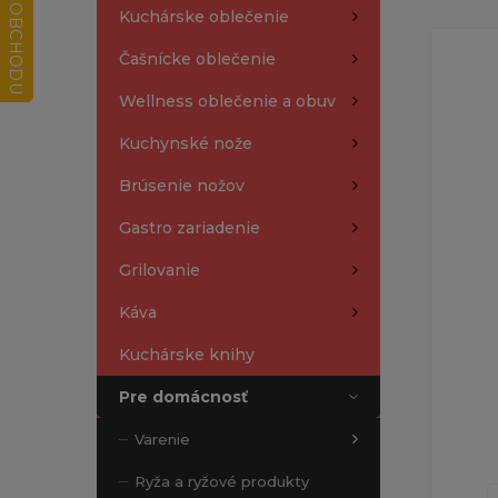
Kuchárske oblečenie
Čašnícke oblečenie
Wellness oblečenie a obuv
Kuchynské nože
Brúsenie nožov
Gastro zariadenie
Grilovanie
Káva
Kuchárske knihy
Pre domácnosť
Varenie
Ryža a ryžové produkty