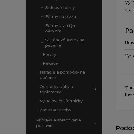
Vyr
Srdcové formy
zár
Formy na pizzu
Formy s vlnitým
Pa
okrajom
Silikónové formy na
Hmo
pečenie
Plechy
Výr
Pekáče
Náradie a pomôcky na
pečenie
Odmerky, váhy a
Zar
teplomery
kat
Vykrajovače, formičky
Zapekacie misy
Príprava a spracovanie
potravín
Podo