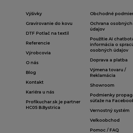
Výšivky
Obchodné podmie
Gravírovanie do kovu
Ochrana osobných
údajov
DTF Potlač na textil
Použitie AI chatbo
Referencie
informácia o sprac
osobných údajov
Výrobcovia
Doprava a platba
O nás
Výmena tovaru /
Blog
Reklamácia
Kontakt
Showroom
Kariéra u nás
Podmienky propag
súťaže na Faceboo
Profikuchar.sk je partner
HC05 B.Bystrica
Vernostný systém
Veľkoobchod
Pomoc / FAQ