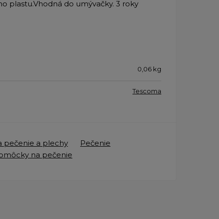
ého plastu.Vhodná do umývačky. 3 roky
0,06
kg
Tescoma
 pečenie a plechy
Pečenie
pomôcky na pečenie