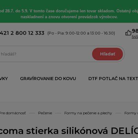
od 28.7. do 5.9. V tomto čase doručujeme len tovar skladom. Ostatný obj
naskladnení a znovu otvorení prevádzok výrobcov.
9
421 2 800 12 333
(Po - Pia: 9:00-12:00 a 13:00 - 16:30)
545
Hľadať
VKY
GRAVÍROVANIE DO KOVU
DTF POTLAČ NA TEXT
Pre domácnosť
Pečenie
Formy na pečenie a plechy
Formy 
coma stierka silikónová DELÍ