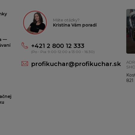
nky
Máte otázky?
Kristína Vám poradí
ta —
+421 2 800 12 333
úvaní
(Po - Pia: 9:00-12:00 a 13:00 - 16:30)
ADR
profikuchar@profikuchar.sk
SH
Kost
821 
ačnej
ku