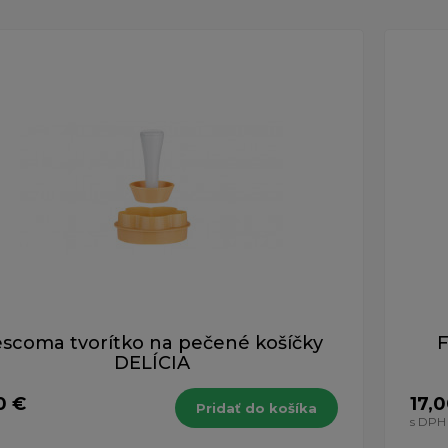
escoma tvorítko na pečené košíčky
F
DELÍCIA
0 €
17,
Pridať do košíka
H
s DPH