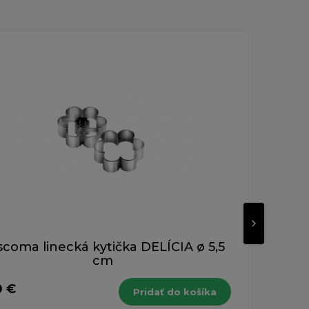
scoma linecká kytička DELÍCIA ø 5,5
F
cm
0 €
23,
Pridať do košíka
s DPH