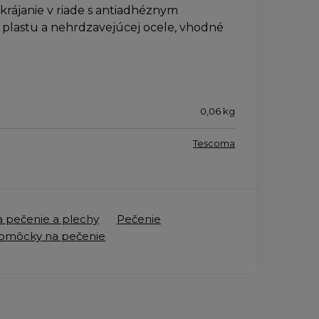
krájanie v riade s antiadhéznym
plastu a nehrdzavejúcej ocele, vhodné
0,06
kg
Tescoma
 pečenie a plechy
Pečenie
pomôcky na pečenie