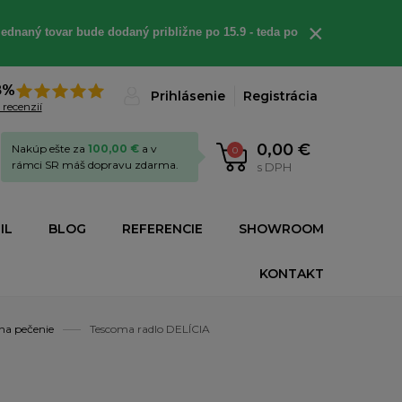
×
ednaný tovar bude dodaný približne po 15.9 - teda po
8%
Prihlásenie
Registrácia
 recenzií
0,00 €
Nakúp ešte za
100,00 €
a v
0
rámci SR máš dopravu zdarma.
s DPH
IL
BLOG
REFERENCIE
SHOWROOM
KONTAKT
na pečenie
Tescoma radlo DELÍCIA