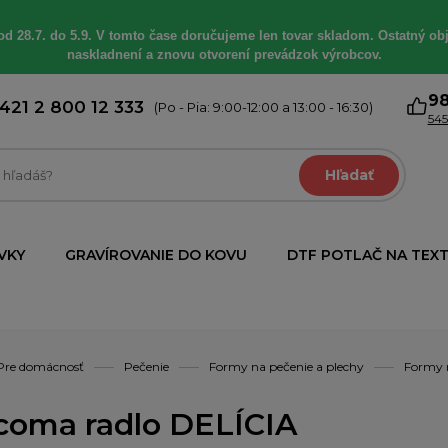
od 28.7. do 5.9. V tomto čase doručujeme len tovar skladom. Ostatný obj
naskladnení a znovu otvorení prevádzok výrobcov.
9
421 2 800 12 333
(Po - Pia: 9:00-12:00 a 13:00 - 16:30)
545
Hľadať
VKY
GRAVÍROVANIE DO KOVU
DTF POTLAČ NA TEXT
Pre domácnosť
Pečenie
Formy na pečenie a plechy
Formy 
coma radlo DELÍCIA