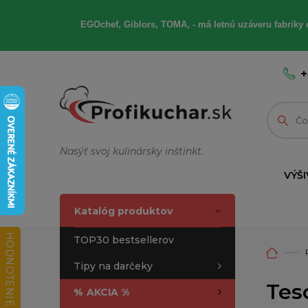
EGOchef, Giblors, TOMA, - má letnú uzáveru fabriky 
+
Nasýť svoj kulinársky inštinkt.
VÝŠI
Katalóg produktov
HODNOTENIE OBCHODU
TOP30 bestsellerov
Tipy na darčeky
Tes
%
AKCIA %