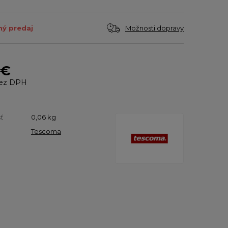
Možnosti dopravy
ý predaj
 €
ez DPH
ť
0,06
kg
Tescoma