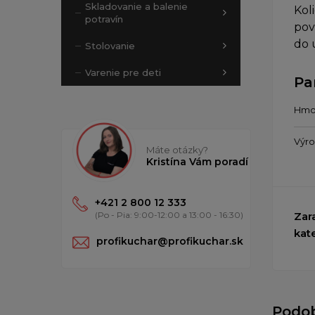
Skladovanie a balenie
Kol
potravín
pov
do 
Stolovanie
Varenie pre deti
Pa
Hmo
Výr
Máte otázky?
Kristína Vám poradí
+421 2 800 12 333
(Po - Pia: 9:00-12:00 a 13:00 - 16:30)
Zar
kat
profikuchar@profikuchar.sk
Podo