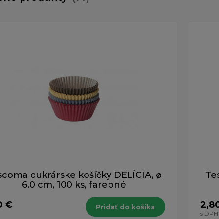
scoma cukrárske košíčky DELÍCIA, ø
Te
6.0 cm, 100 ks, farebné
0 €
2,8
Pridať do košíka
H
s DPH