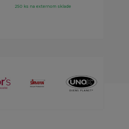
250 ks na externom sklade
Vy
Form