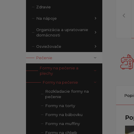
Zdravie
Na nápoje
Organizácia a upratovanie
domácnosti
Osviežovače
Pečenie
Formy na pečenie a
plechy
Formy na pečenie
Rozkladacie formy na
Popi
pečenie
Formy na torty
Formy na bábovku
Po
Formy na muffiny
Formy na chlieb