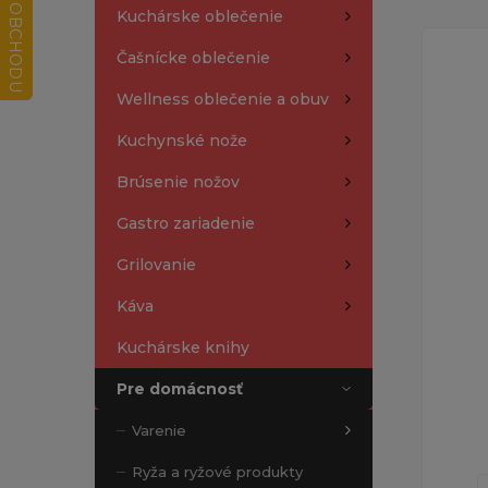
Kuchárske oblečenie
Čašnícke oblečenie
Wellness oblečenie a obuv
Kuchynské nože
Brúsenie nožov
Gastro zariadenie
Grilovanie
Káva
Kuchárske knihy
Pre domácnosť
Varenie
Ryža a ryžové produkty