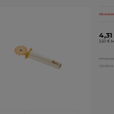
Ukončen
4,31
3,50 €
b
Hmotnos
Výrobca