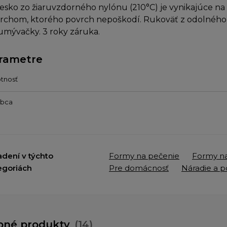
iesko zo žiaruvzdorného nylónu (210°C) je vynikajúce na 
rchom, ktorého povrch nepoškodí. Rukoväť z odolného 
umývačky. 3 roky záruka.
rametre
tnosť
obca
adení v týchto
Formy na pečenie
Formy na
egoriách
Pre domácnosť
Náradie a 
bné produkty
(14)